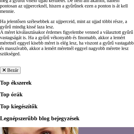
meg a gyűrűt viselő ujjad kerületét. De nem ám akárhol, hanem
pontosan az ujjperceknél, hiszen a gyűrűnek ezen a ponton is át kell
mennie.
Ha jelentősen szélesebbek az ujjperceid, mint az ujjad többi része, a
gyűrű mindig kissé laza lesz.
A méret kiválasztásakor érdemes figyelembe venned a választott gyűrű
vastagságát is. Ha a gyűrű vékonyabb és finomabb, akkor a lemért
méretnél eggyel kisebb méret is elég lesz, ha viszont a gyűrű vastagabb
és masszívabb, akkor a lemért méretnél eggyel nagyobb méretre lesz
szükséged.
Bezár
Top ékszerek
Top órák
Top kiegészítők
Legnépszerűbb blog bejegyzések