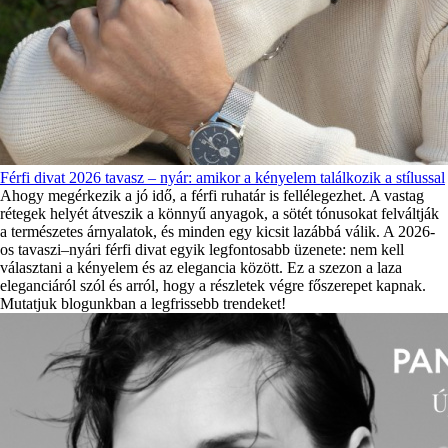
Férfi divat 2026 tavasz – nyár: amikor a kényelem találkozik a stílussal
Ahogy megérkezik a jó idő, a férfi ruhatár is fellélegezhet. A vastag
rétegek helyét átveszik a könnyű anyagok, a sötét tónusokat felváltják
a természetes árnyalatok, és minden egy kicsit lazábbá válik. A 2026-
os tavaszi–nyári férfi divat egyik legfontosabb üzenete: nem kell
választani a kényelem és az elegancia között. Ez a szezon a laza
eleganciáról szól és arról, hogy a részletek végre főszerepet kapnak.
Mutatjuk blogunkban a legfrissebb trendeket!