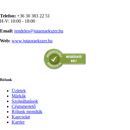
Telefon:
+36 30 383 22 51
H-V: 10:00 - 18:00
Email:
rendeles@jutaoraekszer.hu
Web:
www.jutaoraekszer.hu
Rólunk
Üzletek
Márkák
Szolgáltatások
Cégismertető
Rólunk mondták
Kapcsolat
Karrier