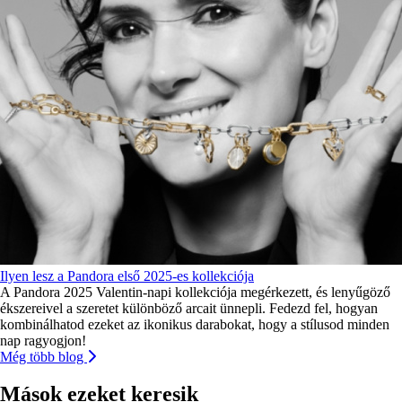
Ilyen lesz a Pandora első 2025-es kollekciója
A Pandora 2025 Valentin-napi kollekciója megérkezett, és lenyűgöző
ékszereivel a szeretet különböző arcait ünnepli. Fedezd fel, hogyan
kombinálhatod ezeket az ikonikus darabokat, hogy a stílusod minden
nap ragyogjon!
Még több blog
Mások ezeket keresik