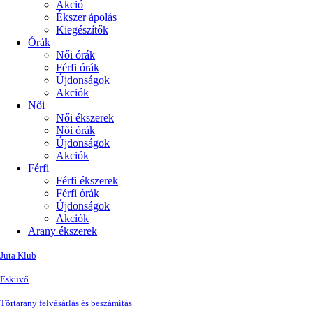
Akció
Ékszer ápolás
Kiegészítők
Órák
Női órák
Férfi órák
Újdonságok
Akciók
Női
Női ékszerek
Női órák
Újdonságok
Akciók
Férfi
Férfi ékszerek
Férfi órák
Újdonságok
Akciók
Arany ékszerek
Juta Klub
Esküvő
Törtarany felvásárlás és beszámítás