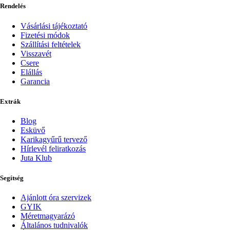
Rendelés
Vásárlási tájékoztató
Fizetési módok
Szállítási feltételek
Visszavét
Csere
Elállás
Garancia
Extrák
Blog
Esküvő
Karikagyűrű tervező
Hírlevél feliratkozás
Juta Klub
Segítség
Ajánlott óra szervizek
GYIK
Méretmagyarázó
Általános tudnivalók