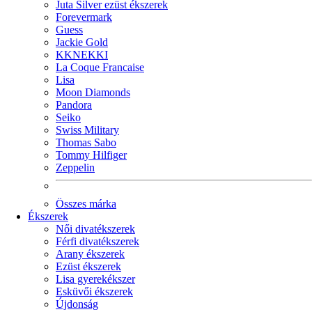
Juta Silver ezüst ékszerek
Forevermark
Guess
Jackie Gold
KKNEKKI
La Coque Francaise
Lisa
Moon Diamonds
Pandora
Seiko
Swiss Military
Thomas Sabo
Tommy Hilfiger
Zeppelin
Összes márka
Ékszerek
Női divatékszerek
Férfi divatékszerek
Arany ékszerek
Ezüst ékszerek
Lisa gyerekékszer
Esküvői ékszerek
Újdonság