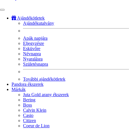
Ajándékötletek
Ajándékutalvány
Fő
navigáció
Apák napjára
Eljegyzésre
Esküvőre
Névnapra
Nyaralásra
Születésnapra
További ajándékötletek
Pandora ékszerek
Márkák
Juta Gold arany ékszerek
Bering
Boss
Calvin Klein
Casio
Citizen
Coeur de Lion