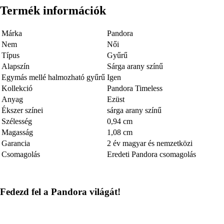
Termék információk
Márka
Pandora
Nem
Női
Típus
Gyűrű
Alapszín
Sárga arany színű
Egymás mellé halmozható gyűrű
Igen
Kollekció
Pandora Timeless
Anyag
Ezüst
Ékszer színei
sárga arany színű
Szélesség
0,94 cm
Magasság
1,08 cm
Garancia
2 év magyar és nemzetközi
Csomagolás
Eredeti Pandora csomagolás
Fedezd fel a Pandora világát!