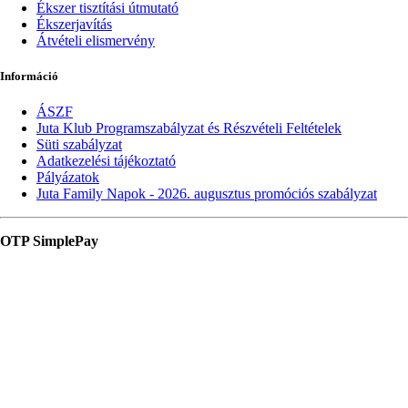
Ékszer tisztítási útmutató
Ékszerjavítás
Átvételi elismervény
Információ
ÁSZF
Juta Klub Programszabályzat és Részvételi Feltételek
Süti szabályzat
Adatkezelési tájékoztató
Pályázatok
Juta Family Napok - 2026. augusztus promóciós szabályzat
OTP SimplePay