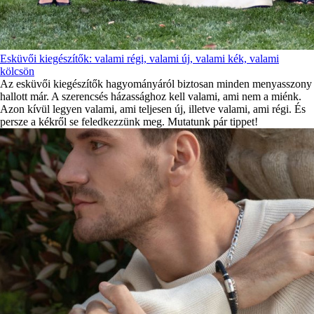
Esküvői kiegészítők: valami régi, valami új, valami kék, valami
kölcsön
Az esküvői kiegészítők hagyományáról biztosan minden menyasszony
hallott már. A szerencsés házassághoz kell valami, ami nem a miénk.
Azon kívül legyen valami, ami teljesen új, illetve valami, ami régi. És
persze a kékről se feledkezzünk meg. Mutatunk pár tippet!