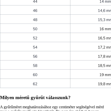
Milyen méretű gyűrűt válasszunk?
A gyűrűméret meghatározásához egy centiméter segítségével mérd