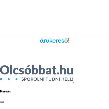
Ékszer az Árukeresőn
Keresés