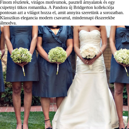
Finom részletek, virágos motívumok, pasztell árnyalatok és egy
csipetnyi titkos romantika. A Pandora új Bridgerton kollekciója
pontosan azt a világot hozza el, amit annyira szeretünk a sorozatban.
Klasszikus elegancia modern csavarral, mindennapi ékszerekbe
álmodva.