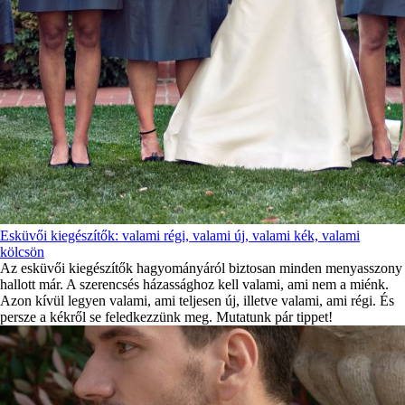
Esküvői kiegészítők: valami régi, valami új, valami kék, valami
kölcsön
Az esküvői kiegészítők hagyományáról biztosan minden menyasszony
hallott már. A szerencsés házassághoz kell valami, ami nem a miénk.
Azon kívül legyen valami, ami teljesen új, illetve valami, ami régi. És
persze a kékről se feledkezzünk meg. Mutatunk pár tippet!