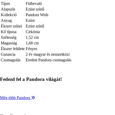
Típus
Fülbevaló
Alapszín
Ezüst színű
Kollekció
Pandora Wish
Anyag
Ezüst
Ékszer színei
Ezüst színű
Kő típusa
Cirkónia
Szélesség
1,52 cm
Magasság
1,68 cm
Ékszer felülete
Fényes
Garancia
2 év magyar és nemzetközi
Csomagolás
Eredeti Pandora csomagolás
Fedezd fel a Pandora világát!
Még több Pandora