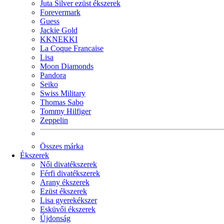
Juta Silver ezüst ékszerek
Forevermark
Guess
Jackie Gold
KKNEKKI
La Coque Francaise
Lisa
Moon Diamonds
Pandora
Seiko
Swiss Military
Thomas Sabo
Tommy Hilfiger
Zeppelin
Összes márka
Ékszerek
Női divatékszerek
Férfi divatékszerek
Arany ékszerek
Ezüst ékszerek
Lisa gyerekékszer
Esküvői ékszerek
Újdonság