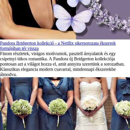
Pandora Bridgerton kollekció - a Netflix sikersorozata ékszerek
formájában tér vissza
Finom részletek, virágos motívumok, pasztell árnyalatok és egy
csipetnyi titkos romantika. A Pandora új Bridgerton kollekciója
pontosan azt a világot hozza el, amit annyira szeretünk a sorozatban.
Klasszikus elegancia modern csavarral, mindennapi ékszerekbe
álmodva.