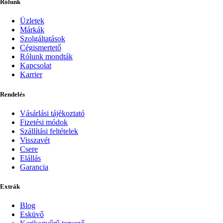
Rólunk
Üzletek
Márkák
Szolgáltatások
Cégismertető
Rólunk mondták
Kapcsolat
Karrier
Rendelés
Vásárlási tájékoztató
Fizetési módok
Szállítási feltételek
Visszavét
Csere
Elállás
Garancia
Extrák
Blog
Esküvő