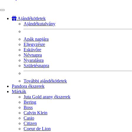
Ajándékötletek
Ajándékutalvány
Fő
navigáció
Apák napjára
Eljegyzésre
Esküvőre
Névnapra
Nyaralásra
Születésnapra
További ajándékötletek
Pandora ékszerek
Márkák
Juta Gold arany ékszerek
Bering
Boss
Calvin Klein
Casio
Citizen
Coeur de Lion