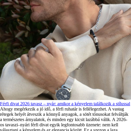
Férfi divat 2026 tavasz – nyár: amikor a kényelem találkozik a stílussal
Ahogy megérkezik a jó idő, a férfi ruhatár is fellélegezhet. A vastag
rétegek helyét átveszik a könnyű anyagok, a sötét tónusokat felváltják
a természetes árnyalatok, és minden egy kicsit lazábbá válik. A 2026-
os tavaszi–nyári férfi divat egyik legfontosabb üzenete: nem kell
választani a kényelem és az elegancia között. Ez a szezon a laza