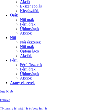
Akció
Ékszer ápolás
Kiegészítők
Órák
Női órák
Férfi órák
Újdonságok
Akciók
Női
Női ékszerek
Női órák
Újdonságok
Akciók
Férfi
Férfi ékszerek
Férfi órák
Újdonságok
Akciók
Arany ékszerek
Juta Klub
Esküvő
Törtarany felvásárlás és beszámítás