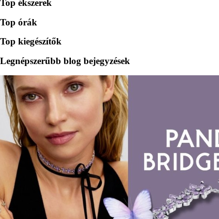
Top ékszerek
Top órák
Top kiegészítők
Legnépszerűbb blog bejegyzések