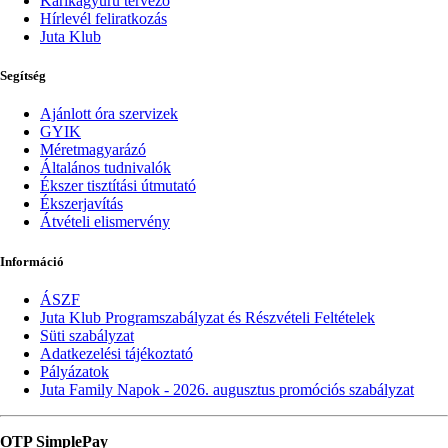
Karikagyűrű tervező
Hírlevél feliratkozás
Juta Klub
Segítség
Ajánlott óra szervizek
GYIK
Méretmagyarázó
Általános tudnivalók
Ékszer tisztítási útmutató
Ékszerjavítás
Átvételi elismervény
Információ
ÁSZF
Juta Klub Programszabályzat és Részvételi Feltételek
Süti szabályzat
Adatkezelési tájékoztató
Pályázatok
Juta Family Napok - 2026. augusztus promóciós szabályzat
OTP SimplePay