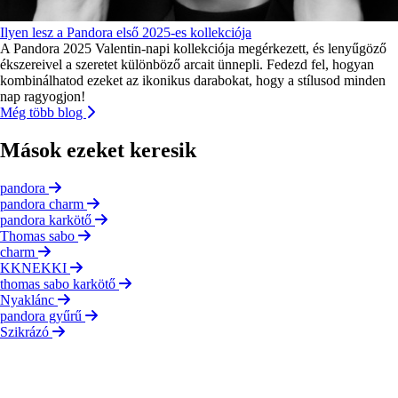
Ilyen lesz a Pandora első 2025-es kollekciója
A Pandora 2025 Valentin-napi kollekciója megérkezett, és lenyűgöző
ékszereivel a szeretet különböző arcait ünnepli. Fedezd fel, hogyan
kombinálhatod ezeket az ikonikus darabokat, hogy a stílusod minden
nap ragyogjon!
Még több blog
Mások ezeket keresik
pandora
pandora charm
pandora karkötő
Thomas sabo
charm
KKNEKKI
thomas sabo karkötő
Nyaklánc
pandora gyűrű
Szikrázó