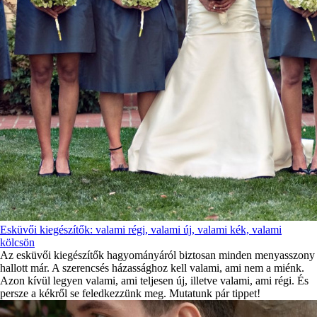
Esküvői kiegészítők: valami régi, valami új, valami kék, valami
kölcsön
Az esküvői kiegészítők hagyományáról biztosan minden menyasszony
hallott már. A szerencsés házassághoz kell valami, ami nem a miénk.
Azon kívül legyen valami, ami teljesen új, illetve valami, ami régi. És
persze a kékről se feledkezzünk meg. Mutatunk pár tippet!