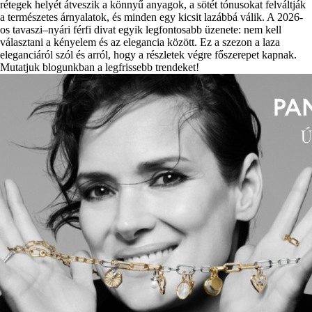
rétegek helyét átveszik a könnyű anyagok, a sötét tónusokat felváltják
a természetes árnyalatok, és minden egy kicsit lazábbá válik. A 2026-
os tavaszi–nyári férfi divat egyik legfontosabb üzenete: nem kell
választani a kényelem és az elegancia között. Ez a szezon a laza
eleganciáról szól és arról, hogy a részletek végre főszerepet kapnak.
Mutatjuk blogunkban a legfrissebb trendeket!