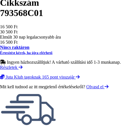
Cikkszám
793568C01
Ár
16 500 Ft
30 500 Ft
Elmúlt 30 nap legalacsonyabb ára
16 500 Ft
Nincs raktáron
Értesítést kérek, ha újra elérhető
Ingyen házhozszállítjuk! A várható szállítási idő 1-3 munkanap.
Részletek
Juta Klub tagoknak 165 pont visszajár
Mit kell tudnod az itt megjelenő értékelésekről?
Olvasd el