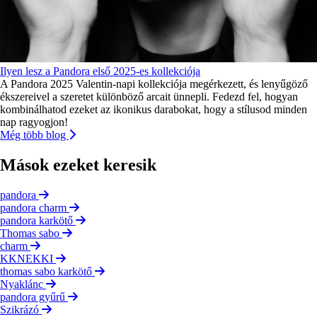
Ilyen lesz a Pandora első 2025-es kollekciója
A Pandora 2025 Valentin-napi kollekciója megérkezett, és lenyűgöző
ékszereivel a szeretet különböző arcait ünnepli. Fedezd fel, hogyan
kombinálhatod ezeket az ikonikus darabokat, hogy a stílusod minden
nap ragyogjon!
Még több blog
Mások ezeket keresik
pandora
pandora charm
pandora karkötő
Thomas sabo
charm
KKNEKKI
thomas sabo karkötő
Nyaklánc
pandora gyűrű
Szikrázó