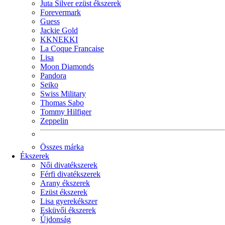
Juta Silver ezüst ékszerek
Forevermark
Guess
Jackie Gold
KKNEKKI
La Coque Francaise
Lisa
Moon Diamonds
Pandora
Seiko
Swiss Military
Thomas Sabo
Tommy Hilfiger
Zeppelin
Összes márka
Ékszerek
Női divatékszerek
Férfi divatékszerek
Arany ékszerek
Ezüst ékszerek
Lisa gyerekékszer
Esküvői ékszerek
Újdonság