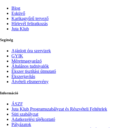
Blog
Esküvő
Karikagyűrű tervező
Hírlevél feliratkozás
Juta Klub
Segítség
Ajánlott óra szervizek
GYIK
Méretmagyarázó
Általános tudnivalók
Ékszer tisztítási útmutató
Ékszerjavítás
Átvételi elismervény
Információ
ÁSZF
Juta Klub Programszabályzat és Részvételi Feltételek
Süti szabályzat
Adatkezelési tájékoztató
Pályázatok