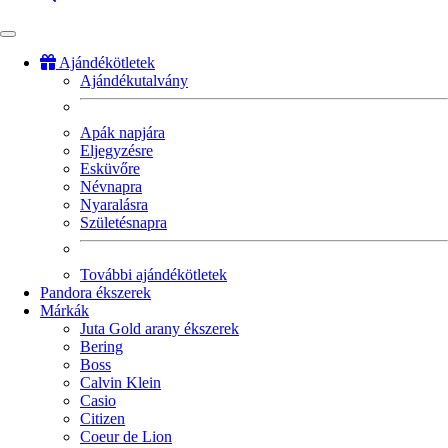
Ajándékötletek
Ajándékutalvány
Fő
navigáció
Apák napjára
Eljegyzésre
Esküvőre
Névnapra
Nyaralásra
Születésnapra
További ajándékötletek
Pandora ékszerek
Márkák
Juta Gold arany ékszerek
Bering
Boss
Calvin Klein
Casio
Citizen
Coeur de Lion