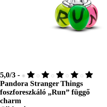
5,0/3 -
Pandora Stranger Things
foszforeszkáló „Run” függő
charm