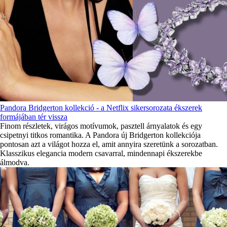
Pandora Bridgerton kollekció - a Netflix sikersorozata ékszerek
formájában tér vissza
Finom részletek, virágos motívumok, pasztell árnyalatok és egy
csipetnyi titkos romantika. A Pandora új Bridgerton kollekciója
pontosan azt a világot hozza el, amit annyira szeretünk a sorozatban.
Klasszikus elegancia modern csavarral, mindennapi ékszerekbe
álmodva.