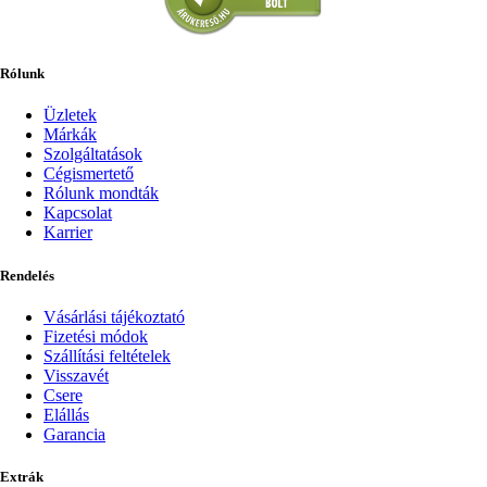
Rólunk
Üzletek
Márkák
Szolgáltatások
Cégismertető
Rólunk mondták
Kapcsolat
Karrier
Rendelés
Vásárlási tájékoztató
Fizetési módok
Szállítási feltételek
Visszavét
Csere
Elállás
Garancia
Extrák