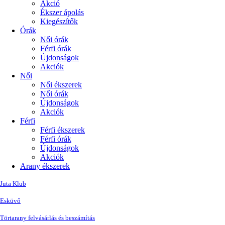
Akció
Ékszer ápolás
Kiegészítők
Órák
Női órák
Férfi órák
Újdonságok
Akciók
Női
Női ékszerek
Női órák
Újdonságok
Akciók
Férfi
Férfi ékszerek
Férfi órák
Újdonságok
Akciók
Arany ékszerek
Juta Klub
Esküvő
Törtarany felvásárlás és beszámítás