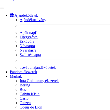
Ajándékötletek
Ajándékutalvány
Fő
navigáció
Apák napjára
Eljegyzésre
Esküvőre
Névnapra
Nyaralásra
Születésnapra
További ajándékötletek
Pandora ékszerek
Márkák
Juta Gold arany ékszerek
Bering
Boss
Calvin Klein
Casio
Citizen
Coeur de Lion