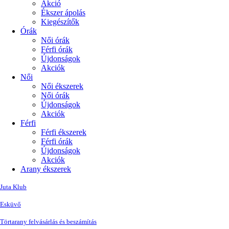
Akció
Ékszer ápolás
Kiegészítők
Órák
Női órák
Férfi órák
Újdonságok
Akciók
Női
Női ékszerek
Női órák
Újdonságok
Akciók
Férfi
Férfi ékszerek
Férfi órák
Újdonságok
Akciók
Arany ékszerek
Juta Klub
Esküvő
Törtarany felvásárlás és beszámítás