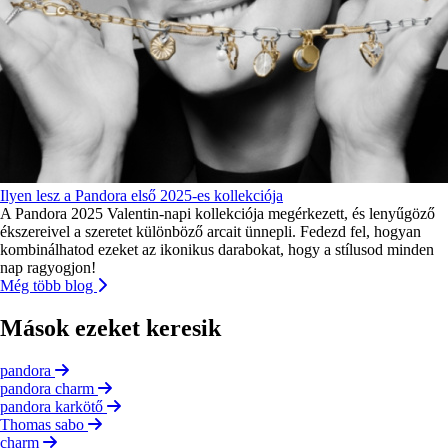
Ilyen lesz a Pandora első 2025-es kollekciója
A Pandora 2025 Valentin-napi kollekciója megérkezett, és lenyűgöző
ékszereivel a szeretet különböző arcait ünnepli. Fedezd fel, hogyan
kombinálhatod ezeket az ikonikus darabokat, hogy a stílusod minden
nap ragyogjon!
Még több blog
Mások ezeket keresik
pandora
pandora charm
pandora karkötő
Thomas sabo
charm