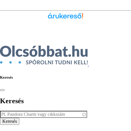
Ékszer az Árukeresőn
Keresés
Keresés