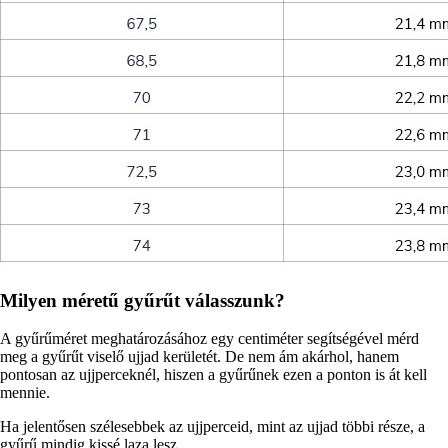
Milyen méretű gyűrűt válasszunk?
A gyűrűméret meghatározásához egy centiméter segítségével mérd
meg a gyűrűt viselő ujjad kerületét. De nem ám akárhol, hanem
pontosan az ujjperceknél, hiszen a gyűrűnek ezen a ponton is át kell
mennie.
Ha jelentősen szélesebbek az ujjperceid, mint az ujjad többi része, a
gyűrű mindig kissé laza lesz.