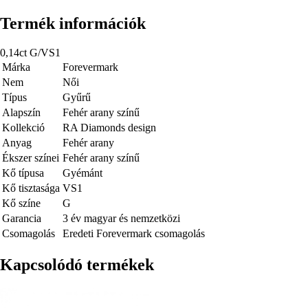
Termék információk
0,14ct G/VS1
Márka
Forevermark
Nem
Női
Típus
Gyűrű
Alapszín
Fehér arany színű
Kollekció
RA Diamonds design
Anyag
Fehér arany
Ékszer színei
Fehér arany színű
Kő típusa
Gyémánt
Kő tisztasága
VS1
Kő színe
G
Garancia
3 év magyar és nemzetközi
Csomagolás
Eredeti Forevermark csomagolás
Kapcsolódó termékek
Kép