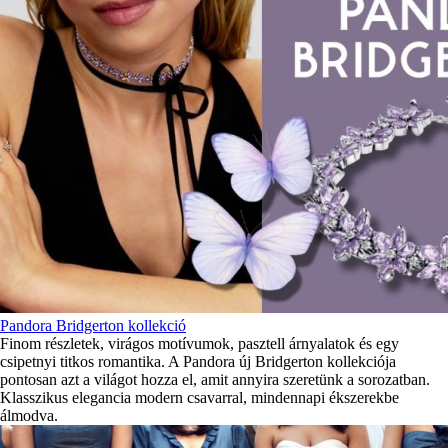
Pandora Bridgerton kollekció
Finom részletek, virágos motívumok, pasztell árnyalatok és egy
csipetnyi titkos romantika. A Pandora új Bridgerton kollekciója
pontosan azt a világot hozza el, amit annyira szeretünk a sorozatban.
Klasszikus elegancia modern csavarral, mindennapi ékszerekbe
álmodva.