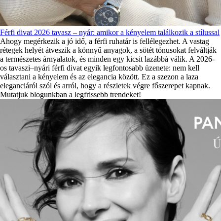
Férfi divat 2026 tavasz – nyár: amikor a kényelem találkozik a stílussal
Ahogy megérkezik a jó idő, a férfi ruhatár is fellélegezhet. A vastag
rétegek helyét átveszik a könnyű anyagok, a sötét tónusokat felváltják
a természetes árnyalatok, és minden egy kicsit lazábbá válik. A 2026-
os tavaszi–nyári férfi divat egyik legfontosabb üzenete: nem kell
választani a kényelem és az elegancia között. Ez a szezon a laza
eleganciáról szól és arról, hogy a részletek végre főszerepet kapnak.
Mutatjuk blogunkban a legfrissebb trendeket!