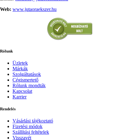
Web:
www.jutaoraekszer.hu
Rólunk
Üzletek
Márkák
Szolgáltatások
Cégismertető
Rólunk mondták
Kapcsolat
Karrier
Rendelés
Vásárlási tájékoztató
Fizetési módok
Szállítási feltételek
Visszavét