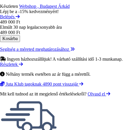
Készleten
Webshop , Budapest Árkád
Lépj be a -15% kedvezményért!
Belépés
489 000 Ft
Elmúlt 30 nap legalacsonyabb ára
489 000 Ft
Segítség a méreted meghatározásához
Ingyen házhozszállítjuk! A várható szállítási idő 1-3 munkanap.
Részletek
Néhány termék esetében az ár függ a mérettől.
Juta Klub tagoknak 4890 pont visszajár
Mit kell tudnod az itt megjelenő értékelésekről?
Olvasd el