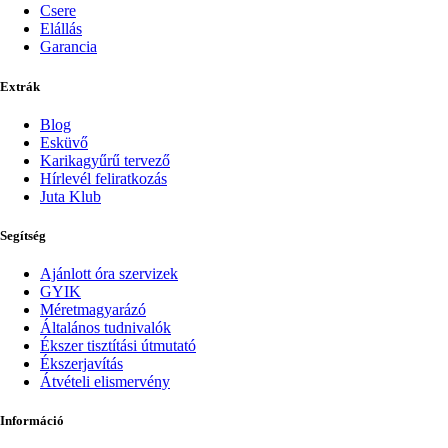
Csere
Elállás
Garancia
Extrák
Blog
Esküvő
Karikagyűrű tervező
Hírlevél feliratkozás
Juta Klub
Segítség
Ajánlott óra szervizek
GYIK
Méretmagyarázó
Általános tudnivalók
Ékszer tisztítási útmutató
Ékszerjavítás
Átvételi elismervény
Információ