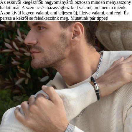
Az esküvői kiegészítők hagyományáról biztosan minden menyasszony
hallott már. A szerencsés házassághoz kell valami, ami nem a miénk.
Azon kívül legyen valami, ami teljesen új, illetve valami, ami régi. És
persze a kékről se feledkezzünk meg. Mutatunk pár tippet!