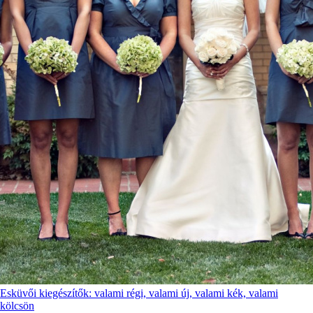
Esküvői kiegészítők: valami régi, valami új, valami kék, valami
kölcsön