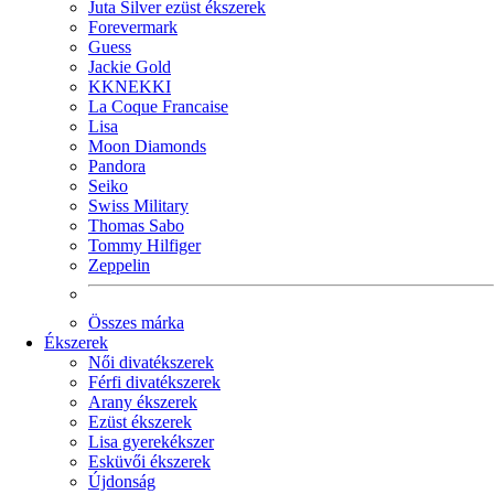
Juta Silver ezüst ékszerek
Forevermark
Guess
Jackie Gold
KKNEKKI
La Coque Francaise
Lisa
Moon Diamonds
Pandora
Seiko
Swiss Military
Thomas Sabo
Tommy Hilfiger
Zeppelin
Összes márka
Ékszerek
Női divatékszerek
Férfi divatékszerek
Arany ékszerek
Ezüst ékszerek
Lisa gyerekékszer
Esküvői ékszerek
Újdonság