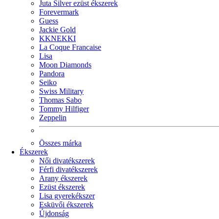
Juta Silver ezüst ékszerek
Forevermark
Guess
Jackie Gold
KKNEKKI
La Coque Francaise
Lisa
Moon Diamonds
Pandora
Seiko
Swiss Military
Thomas Sabo
Tommy Hilfiger
Zeppelin
Összes márka
Ékszerek
Női divatékszerek
Férfi divatékszerek
Arany ékszerek
Ezüst ékszerek
Lisa gyerekékszer
Esküvői ékszerek
Újdonság