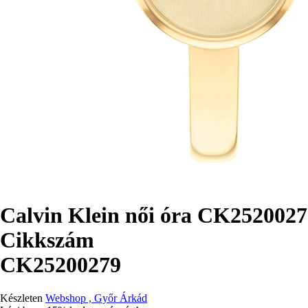
Calvin Klein női óra CK252002
Cikkszám
CK25200279
Készleten
Webshop , Győr Árkád