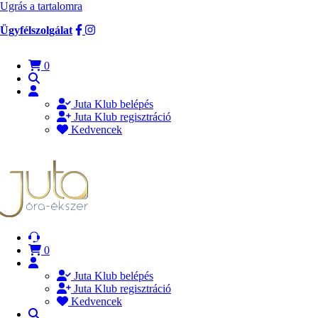
Ugrás a tartalomra
Ügyfélszolgálat
0
Juta Klub belépés
Juta Klub regisztráció
Kedvencek
0
Juta Klub belépés
Juta Klub regisztráció
Kedvencek