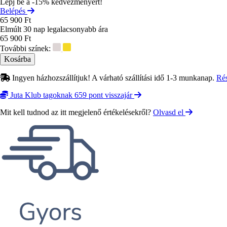
Lépj be a -15% kedvezményért!
Belépés
65 900 Ft
Elmúlt 30 nap legalacsonyabb ára
65 900 Ft
További színek:
Ingyen házhozszállítjuk! A várható szállítási idő 1-3 munkanap.
Ré
Juta Klub tagoknak 659 pont visszajár
Mit kell tudnod az itt megjelenő értékelésekről?
Olvasd el