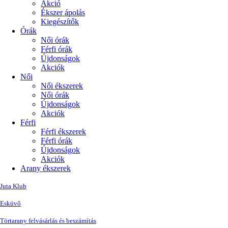
Akció
Ékszer ápolás
Kiegészítők
Órák
Női órák
Férfi órák
Újdonságok
Akciók
Női
Női ékszerek
Női órák
Újdonságok
Akciók
Férfi
Férfi ékszerek
Férfi órák
Újdonságok
Akciók
Arany ékszerek
Juta Klub
Esküvő
Törtarany felvásárlás és beszámítás