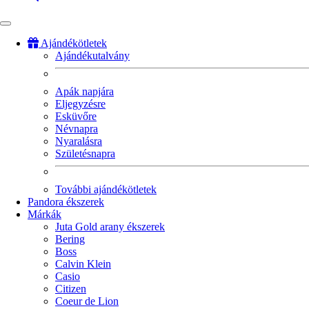
Ajándékötletek
Ajándékutalvány
Fő
navigáció
Apák napjára
Eljegyzésre
Esküvőre
Névnapra
Nyaralásra
Születésnapra
További ajándékötletek
Pandora ékszerek
Márkák
Juta Gold arany ékszerek
Bering
Boss
Calvin Klein
Casio
Citizen
Coeur de Lion