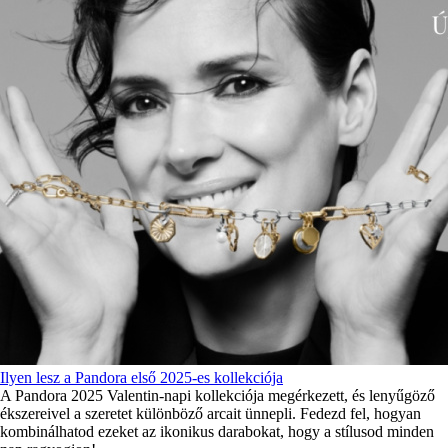
Ilyen lesz a Pandora első 2025-es kollekciója
A Pandora 2025 Valentin-napi kollekciója megérkezett, és lenyűgöző
ékszereivel a szeretet különböző arcait ünnepli. Fedezd fel, hogyan
kombinálhatod ezeket az ikonikus darabokat, hogy a stílusod minden