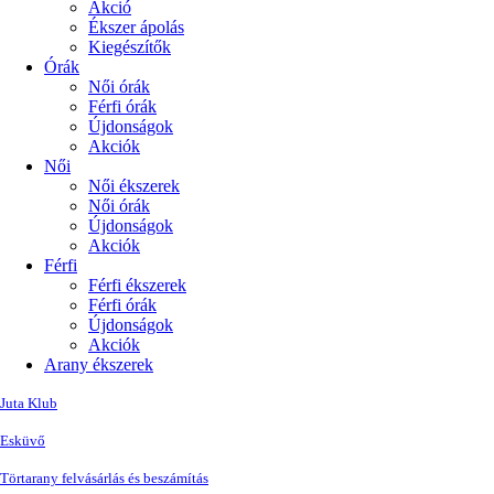
Akció
Ékszer ápolás
Kiegészítők
Órák
Női órák
Férfi órák
Újdonságok
Akciók
Női
Női ékszerek
Női órák
Újdonságok
Akciók
Férfi
Férfi ékszerek
Férfi órák
Újdonságok
Akciók
Arany ékszerek
Juta Klub
Esküvő
Törtarany felvásárlás és beszámítás