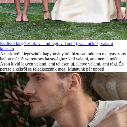
Esküvői kiegészítők: valami régi, valami új, valami kék, valami
kölcsön
Az esküvői kiegészítők hagyományáról biztosan minden menyasszony
hallott már. A szerencsés házassághoz kell valami, ami nem a miénk.
Azon kívül legyen valami, ami teljesen új, illetve valami, ami régi. És
persze a kékről se feledkezzünk meg. Mutatunk pár tippet!