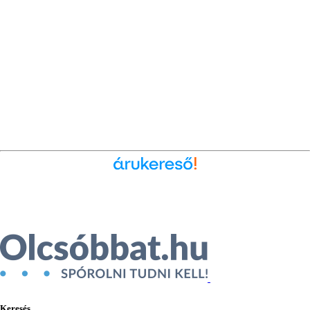
Ékszer az Árukeresőn
Keresés