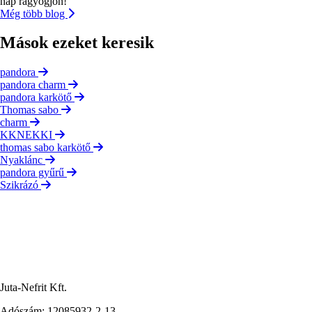
nap ragyogjon!
Még több blog
Mások ezeket keresik
pandora
pandora charm
pandora karkötő
Thomas sabo
charm
KKNEKKI
thomas sabo karkötő
Nyaklánc
pandora gyűrű
Szikrázó
Juta-Nefrit Kft.
Adószám: 12085932-2-13