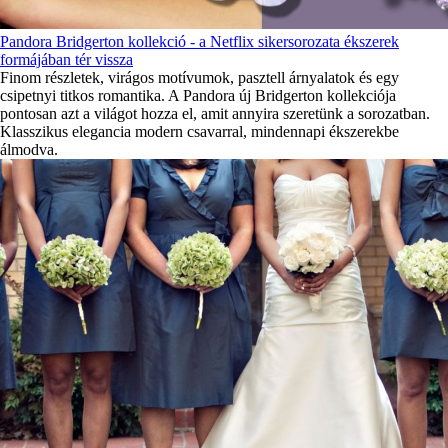
Pandora Bridgerton kollekció - a Netflix sikersorozata ékszerek
formájában tér vissza
Finom részletek, virágos motívumok, pasztell árnyalatok és egy
csipetnyi titkos romantika. A Pandora új Bridgerton kollekciója
pontosan azt a világot hozza el, amit annyira szeretünk a sorozatban.
Klasszikus elegancia modern csavarral, mindennapi ékszerekbe
álmodva.