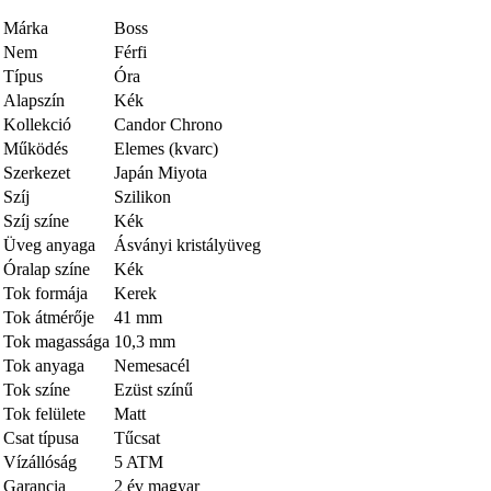
Márka
Boss
Nem
Férfi
Típus
Óra
Alapszín
Kék
Kollekció
Candor Chrono
Működés
Elemes (kvarc)
Szerkezet
Japán Miyota
Szíj
Szilikon
Szíj színe
Kék
Üveg anyaga
Ásványi kristályüveg
Óralap színe
Kék
Tok formája
Kerek
Tok átmérője
41 mm
Tok magassága
10,3 mm
Tok anyaga
Nemesacél
Tok színe
Ezüst színű
Tok felülete
Matt
Csat típusa
Tűcsat
Vízállóság
5 ATM
Garancia
2 év magyar