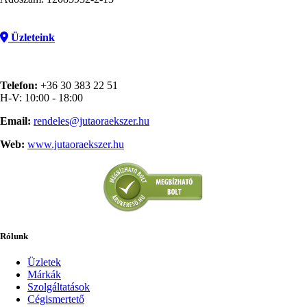
Üzleteink
Telefon:
+36 30 383 22 51
H-V: 10:00 - 18:00
Email:
rendeles@jutaoraekszer.hu
Web:
www.jutaoraekszer.hu
Rólunk
Üzletek
Márkák
Szolgáltatások
Cégismertető