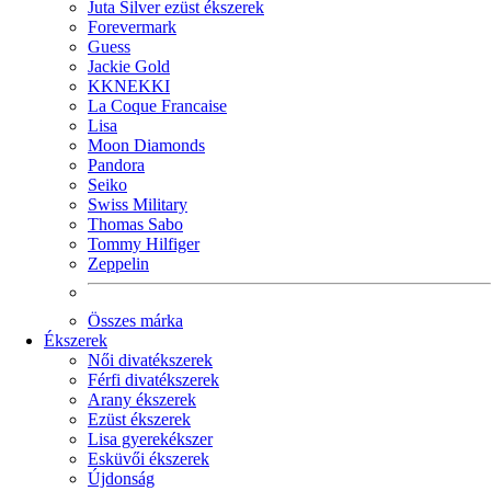
Juta Silver ezüst ékszerek
Forevermark
Guess
Jackie Gold
KKNEKKI
La Coque Francaise
Lisa
Moon Diamonds
Pandora
Seiko
Swiss Military
Thomas Sabo
Tommy Hilfiger
Zeppelin
Összes márka
Ékszerek
Női divatékszerek
Férfi divatékszerek
Arany ékszerek
Ezüst ékszerek
Lisa gyerekékszer
Esküvői ékszerek
Újdonság