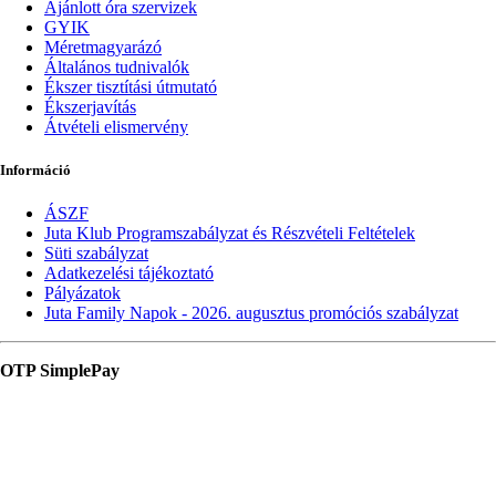
Ajánlott óra szervizek
GYIK
Méretmagyarázó
Általános tudnivalók
Ékszer tisztítási útmutató
Ékszerjavítás
Átvételi elismervény
Információ
ÁSZF
Juta Klub Programszabályzat és Részvételi Feltételek
Süti szabályzat
Adatkezelési tájékoztató
Pályázatok
Juta Family Napok - 2026. augusztus promóciós szabályzat
OTP SimplePay