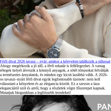
Férfi divat 2026 tavasz – nyár: amikor a kényelem találkozik a stílussal
Ahogy megérkezik a jó idő, a férfi ruhatár is fellélegezhet. A vastag
rétegek helyét átveszik a könnyű anyagok, a sötét tónusokat felváltják
a természetes árnyalatok, és minden egy kicsit lazábbá válik. A 2026-
os tavaszi–nyári férfi divat egyik legfontosabb üzenete: nem kell
választani a kényelem és az elegancia között. Ez a szezon a laza
eleganciáról szól és arról, hogy a részletek végre főszerepet kapnak.
Mutatjuk blogunkban a legfrissebb trendeket!