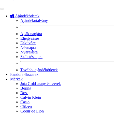
Ajándékötletek
Ajándékutalvány
Fő
navigáció
Apák napjára
Eljegyzésre
Esküvőre
Névnapra
Nyaralásra
Születésnapra
További ajándékötletek
Pandora ékszerek
Márkák
Juta Gold arany ékszerek
Bering
Boss
Calvin Klein
Casio
Citizen
Coeur de Lion