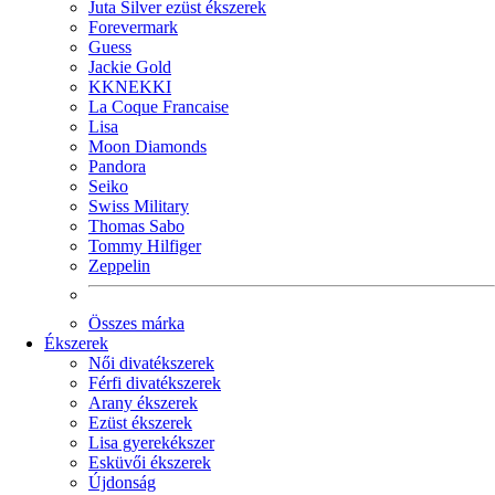
Juta Silver ezüst ékszerek
Forevermark
Guess
Jackie Gold
KKNEKKI
La Coque Francaise
Lisa
Moon Diamonds
Pandora
Seiko
Swiss Military
Thomas Sabo
Tommy Hilfiger
Zeppelin
Összes márka
Ékszerek
Női divatékszerek
Férfi divatékszerek
Arany ékszerek
Ezüst ékszerek
Lisa gyerekékszer
Esküvői ékszerek
Újdonság