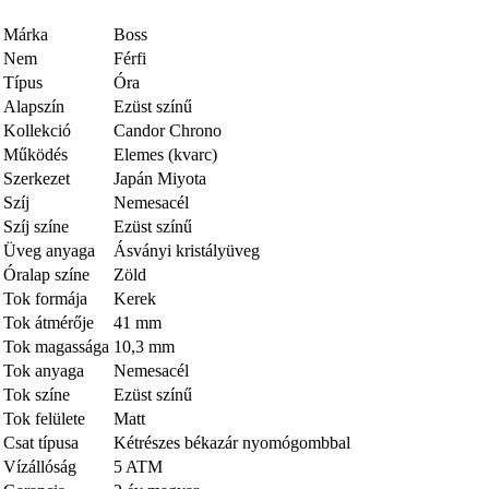
Márka
Boss
Nem
Férfi
Típus
Óra
Alapszín
Ezüst színű
Kollekció
Candor Chrono
Működés
Elemes (kvarc)
Szerkezet
Japán Miyota
Szíj
Nemesacél
Szíj színe
Ezüst színű
Üveg anyaga
Ásványi kristályüveg
Óralap színe
Zöld
Tok formája
Kerek
Tok átmérője
41 mm
Tok magassága
10,3 mm
Tok anyaga
Nemesacél
Tok színe
Ezüst színű
Tok felülete
Matt
Csat típusa
Kétrészes békazár nyomógombbal
Vízállóság
5 ATM