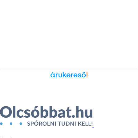
Ékszer az Árukeresőn