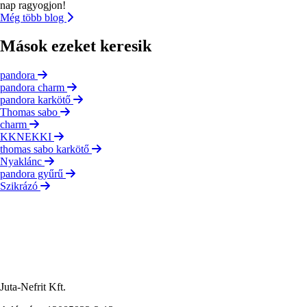
nap ragyogjon!
Még több blog
Mások ezeket keresik
pandora
pandora charm
pandora karkötő
Thomas sabo
charm
KKNEKKI
thomas sabo karkötő
Nyaklánc
pandora gyűrű
Szikrázó
Juta-Nefrit Kft.