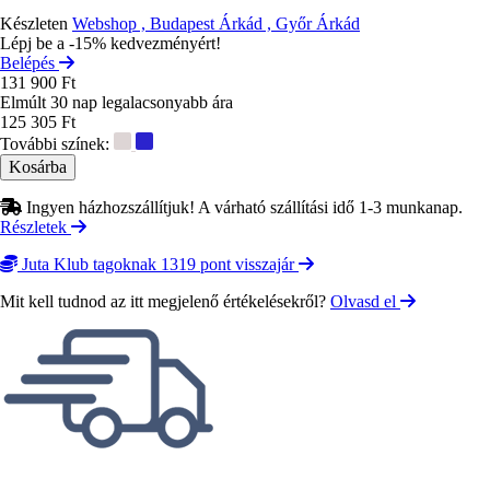
Készleten
Webshop , Budapest Árkád , Győr Árkád
Lépj be a -15% kedvezményért!
Belépés
131 900 Ft
Elmúlt 30 nap legalacsonyabb ára
125 305 Ft
További színek:
Ingyen házhozszállítjuk! A várható szállítási idő 1-3 munkanap.
Részletek
Juta Klub tagoknak 1319 pont visszajár
Mit kell tudnod az itt megjelenő értékelésekről?
Olvasd el