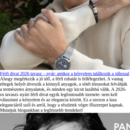
Férfi divat 2026 tavasz – nyár: amikor a kényelem találkozik a stílussal
Ahogy megérkezik a jó idő, a férfi ruhatár is fellélegezhet. A vastag
rétegek helyét átveszik a könnyű anyagok, a sötét tónusokat felváltják
a természetes árnyalatok, és minden egy kicsit lazábbá válik. A 2026-
os tavaszi–nyári férfi divat egyik legfontosabb üzenete: nem kell
választani a kényelem és az elegancia között. Ez a szezon a laza
eleganciáról szól és arról, hogy a részletek végre főszerepet kapnak.
Mutatjuk blogunkban a legfrissebb trendeket!