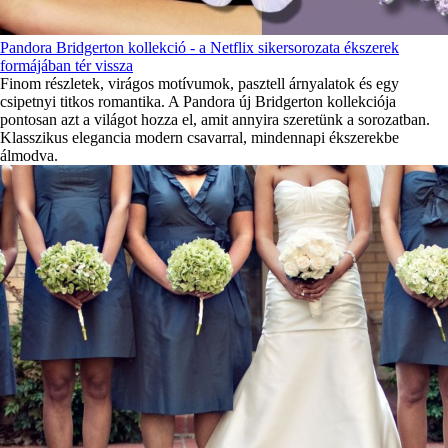
Pandora Bridgerton kollekció - a Netflix sikersorozata ékszerek
formájában tér vissza
Finom részletek, virágos motívumok, pasztell árnyalatok és egy
csipetnyi titkos romantika. A Pandora új Bridgerton kollekciója
pontosan azt a világot hozza el, amit annyira szeretünk a sorozatban.
Klasszikus elegancia modern csavarral, mindennapi ékszerekbe
álmodva.