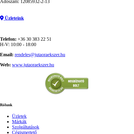
Adószám: 12085932-2-13
Üzleteink
Telefon:
+36 30 383 22 51
H-V: 10:00 - 18:00
Email:
rendeles@jutaoraekszer.hu
Web:
www.jutaoraekszer.hu
Rólunk
Üzletek
Márkák
Szolgáltatások
Cégismertető