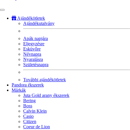
Ajándékötletek
Ajándékutalvány
Fő
navigáció
Apák napjára
Eljegyzésre
Esküvőre
Névnapra
Nyaralásra
Születésnapra
További ajándékötletek
Pandora ékszerek
Márkák
Juta Gold arany ékszerek
Bering
Boss
Calvin Klein
Casio
Citizen
Coeur de Lion