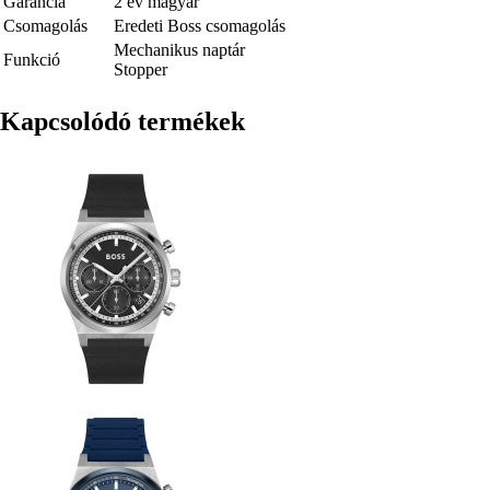
Garancia
2 év magyar
Csomagolás
Eredeti Boss csomagolás
Mechanikus naptár
Funkció
Stopper
Kapcsolódó termékek
Kép
Kép