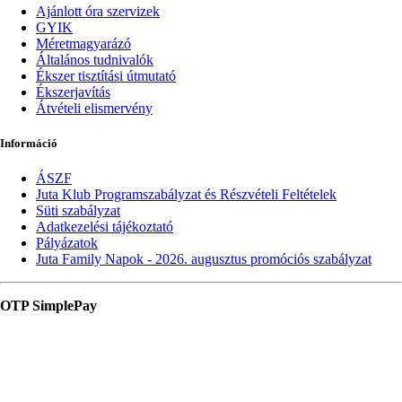
Ajánlott óra szervizek
GYIK
Méretmagyarázó
Általános tudnivalók
Ékszer tisztítási útmutató
Ékszerjavítás
Átvételi elismervény
Információ
ÁSZF
Juta Klub Programszabályzat és Részvételi Feltételek
Süti szabályzat
Adatkezelési tájékoztató
Pályázatok
Juta Family Napok - 2026. augusztus promóciós szabályzat
OTP SimplePay