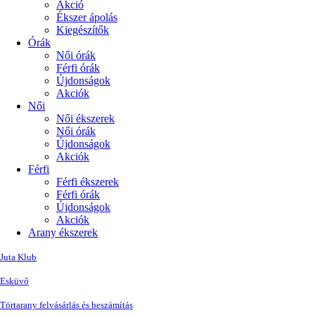
Akció
Ékszer ápolás
Kiegészítők
Órák
Női órák
Férfi órák
Újdonságok
Akciók
Női
Női ékszerek
Női órák
Újdonságok
Akciók
Férfi
Férfi ékszerek
Férfi órák
Újdonságok
Akciók
Arany ékszerek
Juta Klub
Esküvő
Törtarany felvásárlás és beszámítás