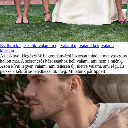
Esküvői kiegészítők: valami régi, valami új, valami kék, valami
kölcsön
Az esküvői kiegészítők hagyományáról biztosan minden menyasszony
hallott már. A szerencsés házassághoz kell valami, ami nem a miénk.
Azon kívül legyen valami, ami teljesen új, illetve valami, ami régi. És
persze a kékről se feledkezzünk meg. Mutatunk pár tippet!