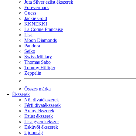
Juta Silver ezüst ékszerek
Forevermark
Guess
Jackie Gold
KKNEKKI
La Coque Francaise
Lisa
Moon Diamonds
Pandora
Seiko
Swiss Military
Thomas Sabo
Tommy Hilfiger
Zeppelin
Összes márka
Ékszerek
Női divatékszerek
Férfi divatékszerek
Arany ékszerek
Ezüst ékszerek
Lisa gyerekékszer
Esküvői ékszerek
Újdonság