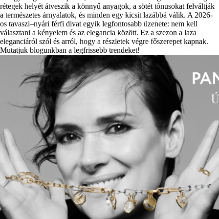
rétegek helyét átveszik a könnyű anyagok, a sötét tónusokat felváltják
a természetes árnyalatok, és minden egy kicsit lazábbá válik. A 2026-
os tavaszi–nyári férfi divat egyik legfontosabb üzenete: nem kell
választani a kényelem és az elegancia között. Ez a szezon a laza
eleganciáról szól és arról, hogy a részletek végre főszerepet kapnak.
Mutatjuk blogunkban a legfrissebb trendeket!