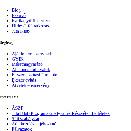
Blog
Esküvő
Karikagyűrű tervező
Hírlevél feliratkozás
Juta Klub
Segítség
Ajánlott óra szervizek
GYIK
Méretmagyarázó
Általános tudnivalók
Ékszer tisztítási útmutató
Ékszerjavítás
Átvételi elismervény
Információ
ÁSZF
Juta Klub Programszabályzat és Részvételi Feltételek
Süti szabályzat
Adatkezelési tájékoztató
Pályázatok