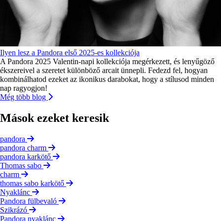
Ilyen lesz a Pandora első 2025-es kollekciója
A Pandora 2025 Valentin-napi kollekciója megérkezett, és lenyűgöző
ékszereivel a szeretet különböző arcait ünnepli. Fedezd fel, hogyan
kombinálhatod ezeket az ikonikus darabokat, hogy a stílusod minden
nap ragyogjon!
Még több blog
Mások ezeket keresik
pandora
pandora charm
pandora karkötő
Thomas sabo
charm
thomas sabo karkötő
Nyaklánc
Pandora fülbevaló
Szikrázó
Pandora nyaklánc