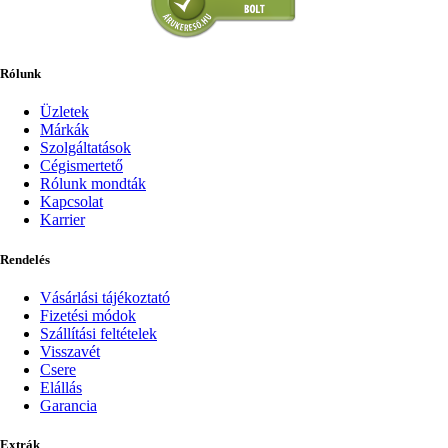
Rólunk
Üzletek
Márkák
Szolgáltatások
Cégismertető
Rólunk mondták
Kapcsolat
Karrier
Rendelés
Vásárlási tájékoztató
Fizetési módok
Szállítási feltételek
Visszavét
Csere
Elállás
Garancia
Extrák