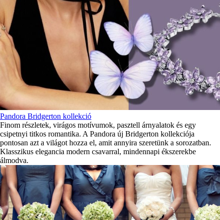
Pandora Bridgerton kollekció
Finom részletek, virágos motívumok, pasztell árnyalatok és egy
csipetnyi titkos romantika. A Pandora új Bridgerton kollekciója
pontosan azt a világot hozza el, amit annyira szeretünk a sorozatban.
Klasszikus elegancia modern csavarral, mindennapi ékszerekbe
álmodva.