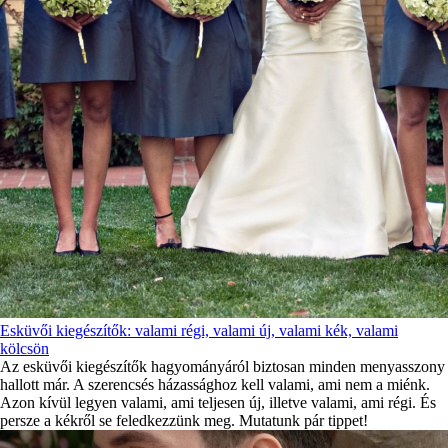
Esküvői kiegészítők: valami régi, valami új, valami kék, valami
kölcsön
Az esküvői kiegészítők hagyományáról biztosan minden menyasszony
hallott már. A szerencsés házassághoz kell valami, ami nem a miénk.
Azon kívül legyen valami, ami teljesen új, illetve valami, ami régi. És
persze a kékről se feledkezzünk meg. Mutatunk pár tippet!