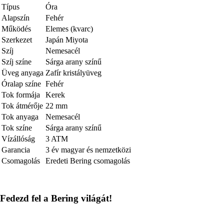
Típus
Óra
Alapszín
Fehér
Működés
Elemes (kvarc)
Szerkezet
Japán Miyota
Szíj
Nemesacél
Szíj színe
Sárga arany színű
Üveg anyaga
Zafír kristályüveg
Óralap színe
Fehér
Tok formája
Kerek
Tok átmérője
22 mm
Tok anyaga
Nemesacél
Tok színe
Sárga arany színű
Vízállóság
3 ATM
Garancia
3 év magyar és nemzetközi
Csomagolás
Eredeti Bering csomagolás
Fedezd fel a Bering világát!