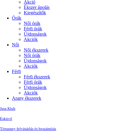
Akció
Ékszer ápolás
Kiegészítők
Órák
Női órák
Férfi órák
Újdonságok
Akciók
Női
Női ékszerek
Női órák
Újdonságok
Akciók
Férfi
Férfi ékszerek
Férfi órák
Újdonságok
Akciók
Arany ékszerek
Juta Klub
Esküvő
Törtarany felvásárlás és beszámítás