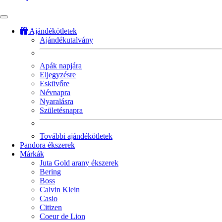
Ajándékötletek
Ajándékutalvány
Fő
navigáció
Apák napjára
Eljegyzésre
Esküvőre
Névnapra
Nyaralásra
Születésnapra
További ajándékötletek
Pandora ékszerek
Márkák
Juta Gold arany ékszerek
Bering
Boss
Calvin Klein
Casio
Citizen
Coeur de Lion