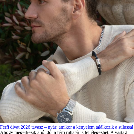
Férfi divat 2026 tavasz – nyár: amikor a kényelem találkozik a stílussal
Ahogy megérkezik a jó idő, a férfi ruhatár is fellélegezhet. A vastag