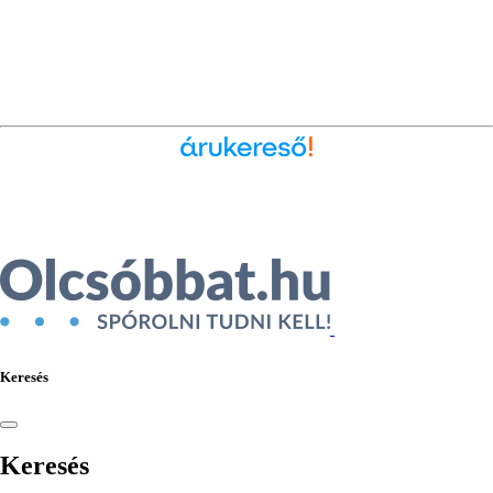
Ékszer az Árukeresőn
Keresés
Keresés