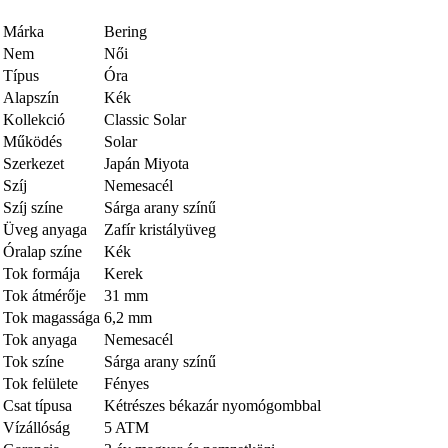
Márka
Bering
Nem
Női
Típus
Óra
Alapszín
Kék
Kollekció
Classic Solar
Működés
Solar
Szerkezet
Japán Miyota
Szíj
Nemesacél
Szíj színe
Sárga arany színű
Üveg anyaga
Zafír kristályüveg
Óralap színe
Kék
Tok formája
Kerek
Tok átmérője
31 mm
Tok magassága
6,2 mm
Tok anyaga
Nemesacél
Tok színe
Sárga arany színű
Tok felülete
Fényes
Csat típusa
Kétrészes békazár nyomógombbal
Vízállóság
5 ATM