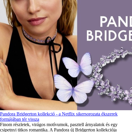
Pandora Bridgerton kollekció - a Netflix sikersorozata ékszerek
formájában tér vissza
Finom részletek, virágos motívumok, pasztell árnyalatok és egy
csipetnyi titkos romantika. A Pandora új Bridgerton kollekciója