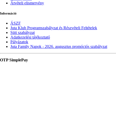
Átvételi elismervény
Információ
ÁSZF
Juta Klub Programszabályzat és Részvételi Feltételek
Süti szabályzat
Adatkezelési tájékoztató
Pályázatok
Juta Family Napok - 2026. augusztus promóciós szabályzat
OTP SimplePay