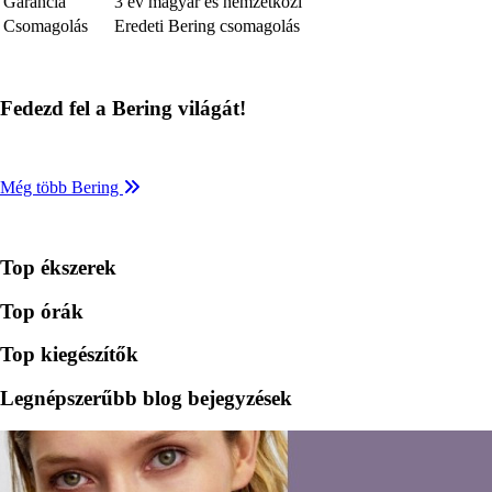
Garancia
3 év magyar és nemzetközi
Csomagolás
Eredeti Bering csomagolás
Fedezd fel a Bering világát!
Még több Bering
Top ékszerek
Top órák
Top kiegészítők
Legnépszerűbb blog bejegyzések