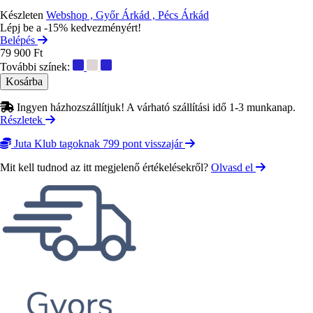
Készleten
Webshop , Győr Árkád , Pécs Árkád
Lépj be a -15% kedvezményért!
Belépés
79 900 Ft
További színek:
Ingyen házhozszállítjuk! A várható szállítási idő 1-3 munkanap.
Részletek
Juta Klub tagoknak 799 pont visszajár
Mit kell tudnod az itt megjelenő értékelésekről?
Olvasd el