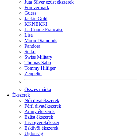
Juta Silver ezüst ékszerek
Forevermark
Guess
Jackie Gold
KKNEKKI
La Coque Francaise
Lisa
Moon Diamonds
Pandora
Seiko
Swiss Military
Thomas Sabo
Tommy Hilfiger
Zeppelin
Összes márka
Ékszerek
Női divatékszerek
Férfi divatékszerek
Arany ékszerek
Ezüst ékszerek
Lisa gyerekékszer
Esküvői ékszerek
Újdonság