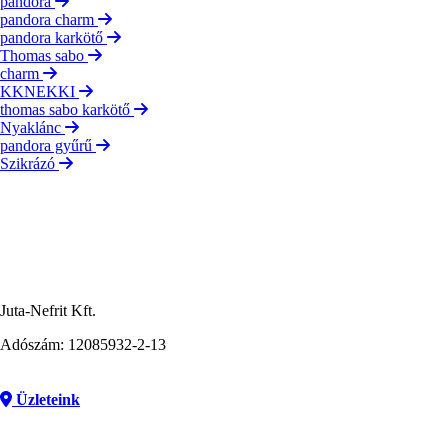
pandora
pandora charm
pandora karkötő
Thomas sabo
charm
KKNEKKI
thomas sabo karkötő
Nyaklánc
pandora gyűrű
Szikrázó
Juta-Nefrit Kft.
Adószám: 12085932-2-13
Üzleteink