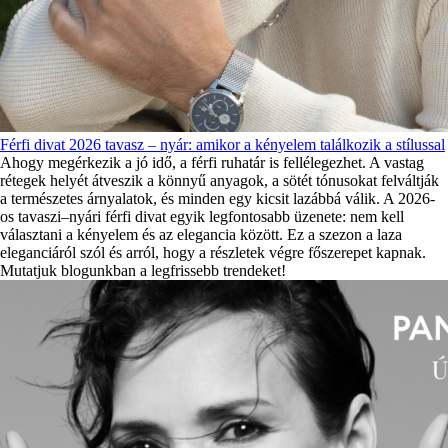
Férfi divat 2026 tavasz – nyár: amikor a kényelem találkozik a stílussal
Ahogy megérkezik a jó idő, a férfi ruhatár is fellélegezhet. A vastag
rétegek helyét átveszik a könnyű anyagok, a sötét tónusokat felváltják
a természetes árnyalatok, és minden egy kicsit lazábbá válik. A 2026-
os tavaszi–nyári férfi divat egyik legfontosabb üzenete: nem kell
választani a kényelem és az elegancia között. Ez a szezon a laza
eleganciáról szól és arról, hogy a részletek végre főszerepet kapnak.
Mutatjuk blogunkban a legfrissebb trendeket!