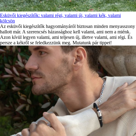
Esküvői kiegészítők: valami régi, valami új, valami kék, valami
kölcsön
Az esküvői kiegészítők hagyományáról biztosan minden menyasszony
hallott már. A szerencsés házassághoz kell valami, ami nem a miénk.
Azon kívül legyen valami, ami teljesen új, illetve valami, ami régi. És
persze a kékről se feledkezzünk meg. Mutatunk pár tippet!