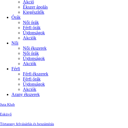
Akció
Ékszer ápolás
Kiegészítők
Órák
Női órák
Férfi órák
Újdonságok
Akciók
Női
Női ékszerek
Női órák
Újdonságok
Akciók
Férfi
Férfi ékszerek
Férfi órák
Újdonságok
Akciók
Arany ékszerek
Juta Klub
Esküvő
Törtarany felvásárlás és beszámítás