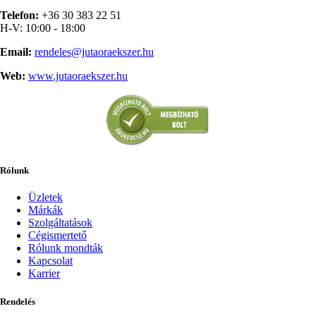
Telefon:
+36 30 383 22 51
H-V: 10:00 - 18:00
Email:
rendeles@jutaoraekszer.hu
Web:
www.jutaoraekszer.hu
Rólunk
Üzletek
Márkák
Szolgáltatások
Cégismertető
Rólunk mondták
Kapcsolat
Karrier
Rendelés