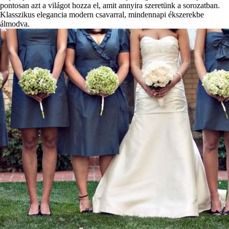
pontosan azt a világot hozza el, amit annyira szeretünk a sorozatban.
Klasszikus elegancia modern csavarral, mindennapi ékszerekbe
álmodva.