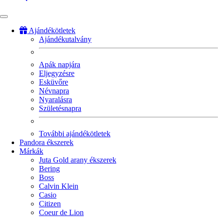
Ajándékötletek
Ajándékutalvány
Fő
navigáció
Apák napjára
Eljegyzésre
Esküvőre
Névnapra
Nyaralásra
Születésnapra
További ajándékötletek
Pandora ékszerek
Márkák
Juta Gold arany ékszerek
Bering
Boss
Calvin Klein
Casio
Citizen
Coeur de Lion