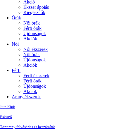
Akció
Ékszer ápolás
Kiegészítők
Órák
Női órák
Férfi órák
Újdonságok
Akciók
Női
Női ékszerek
Női órák
Újdonságok
Akciók
Férfi
Férfi ékszerek
Férfi órák
Újdonságok
Akciók
Arany ékszerek
Juta Klub
Esküvő
Törtarany felvásárlás és beszámítás