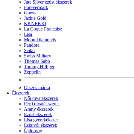
Juta Silver ezüst ékszerek
Forevermark
Guess
Jackie Gold
KKNEKKI
La Coque Francaise
Lisa
Moon Diamonds
Pandora
Seiko
Swiss Military
Thomas Sabo
Tommy Hilfiger
Zeppelin
Összes márka
Ékszerek
Női divatékszerek
Férfi divatékszerek
Arany ékszerek
Ezüst ékszerek
Lisa gyerekékszer
Esküvői ékszerek
Újdonság