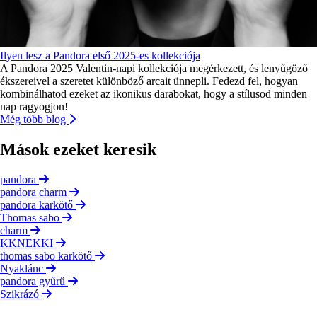
Ilyen lesz a Pandora első 2025-es kollekciója
A Pandora 2025 Valentin-napi kollekciója megérkezett, és lenyűgöző
ékszereivel a szeretet különböző arcait ünnepli. Fedezd fel, hogyan
kombinálhatod ezeket az ikonikus darabokat, hogy a stílusod minden
nap ragyogjon!
Még több blog
Mások ezeket keresik
pandora
pandora charm
pandora karkötő
Thomas sabo
charm
KKNEKKI
thomas sabo karkötő
Nyaklánc
pandora gyűrű
Szikrázó