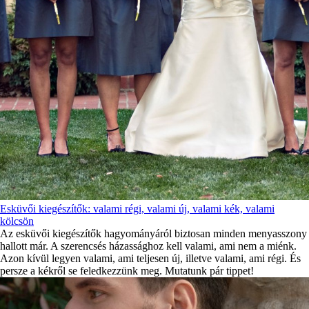
Esküvői kiegészítők: valami régi, valami új, valami kék, valami
kölcsön
Az esküvői kiegészítők hagyományáról biztosan minden menyasszony
hallott már. A szerencsés házassághoz kell valami, ami nem a miénk.
Azon kívül legyen valami, ami teljesen új, illetve valami, ami régi. És
persze a kékről se feledkezzünk meg. Mutatunk pár tippet!