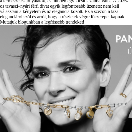
a természetes árnyalatok, és minden egy kicsit lazábbá válik. A 2026-
os tavaszi–nyári férfi divat egyik legfontosabb üzenete: nem kell
választani a kényelem és az elegancia között. Ez a szezon a laza
eleganciáról szól és arról, hogy a részletek végre főszerepet kapnak.
Mutatjuk blogunkban a legfrissebb trendeket!