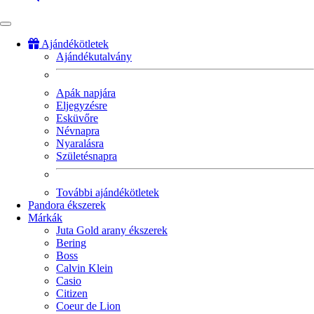
Ajándékötletek
Ajándékutalvány
Fő
navigáció
Apák napjára
Eljegyzésre
Esküvőre
Névnapra
Nyaralásra
Születésnapra
További ajándékötletek
Pandora ékszerek
Márkák
Juta Gold arany ékszerek
Bering
Boss
Calvin Klein
Casio
Citizen
Coeur de Lion