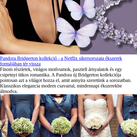
Pandora Bridgerton kollekció - a Netflix sikersorozata ékszerek
formájában tér vissza
Finom részletek, virágos motívumok, pasztell árnyalatok és egy
csipetnyi titkos romantika. A Pandora új Bridgerton kollekciója
pontosan azt a világot hozza el, amit annyira szeretünk a sorozatban.
Klasszikus elegancia modern csavarral, mindennapi ékszerekbe
álmodva.