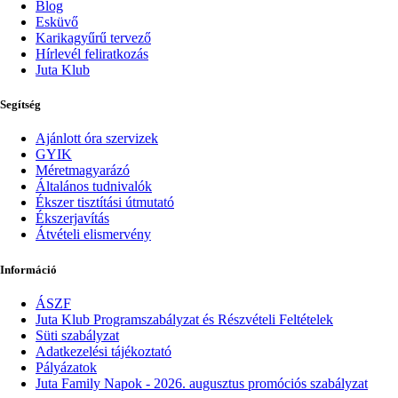
Blog
Esküvő
Karikagyűrű tervező
Hírlevél feliratkozás
Juta Klub
Segítség
Ajánlott óra szervizek
GYIK
Méretmagyarázó
Általános tudnivalók
Ékszer tisztítási útmutató
Ékszerjavítás
Átvételi elismervény
Információ
ÁSZF
Juta Klub Programszabályzat és Részvételi Feltételek
Süti szabályzat
Adatkezelési tájékoztató
Pályázatok
Juta Family Napok - 2026. augusztus promóciós szabályzat