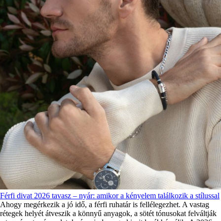
Férfi divat 2026 tavasz – nyár: amikor a kényelem találkozik a stílussal
Ahogy megérkezik a jó idő, a férfi ruhatár is fellélegezhet. A vastag
rétegek helyét átveszik a könnyű anyagok, a sötét tónusokat felváltják