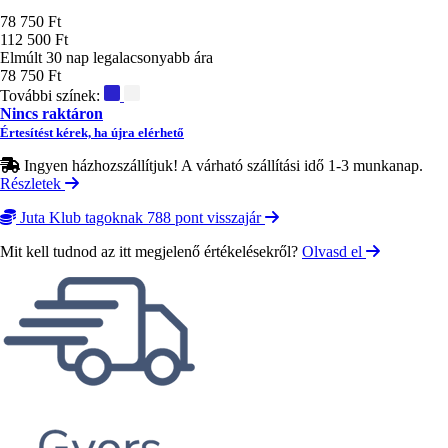
Ár
78 750 Ft
112 500 Ft
Elmúlt 30 nap legalacsonyabb ára
78 750 Ft
További színek:
Nincs raktáron
Értesítést kérek, ha újra elérhető
Ingyen házhozszállítjuk! A várható szállítási idő 1-3 munkanap.
Részletek
Juta Klub tagoknak 788 pont visszajár
Mit kell tudnod az itt megjelenő értékelésekről?
Olvasd el