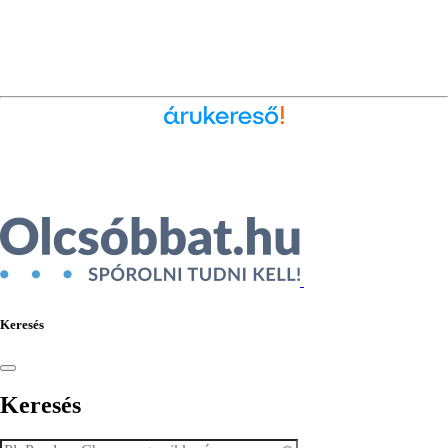
Ékszer az Árukeresőn
Keresés
Keresés