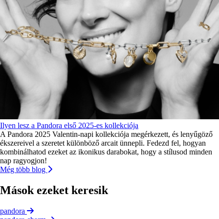
Ilyen lesz a Pandora első 2025-es kollekciója
A Pandora 2025 Valentin-napi kollekciója megérkezett, és lenyűgöző
ékszereivel a szeretet különböző arcait ünnepli. Fedezd fel, hogyan
kombinálhatod ezeket az ikonikus darabokat, hogy a stílusod minden
nap ragyogjon!
Még több blog
Mások ezeket keresik
pandora