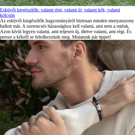
Esküvői kiegészítők: valami régi, valami új, valami kék, valami
kölcsön
Az esküvői kiegészítők hagyományáról biztosan minden menyasszony
hallott már. A szerencsés házassághoz kell valami, ami nem a miénk.
Azon kívül legyen valami, ami teljesen új, illetve valami, ami régi. És
persze a kékről se feledkezzünk meg. Mutatunk pár tippet!