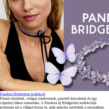
Pandora Bridgerton kollekció
Finom részletek, virágos motívumok, pasztell árnyalatok és egy
csipetnyi titkos romantika. A Pandora új Bridgerton kollekciója
pontosan azt a világot hozza el, amit annyira szeretünk a sorozatban.