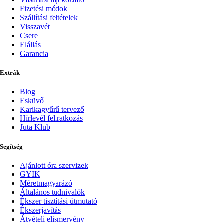
Fizetési módok
Szállítási feltételek
Visszavét
Csere
Elállás
Garancia
Extrák
Blog
Esküvő
Karikagyűrű tervező
Hírlevél feliratkozás
Juta Klub
Segítség
Ajánlott óra szervizek
GYIK
Méretmagyarázó
Általános tudnivalók
Ékszer tisztítási útmutató
Ékszerjavítás
Átvételi elismervény