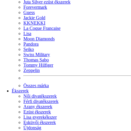
Juta Silver ezüst ékszerek
Forevermark
Guess
Jackie Gold
KKNEKKI
La Coque Francaise
Lisa
Moon Diamonds
Pandora
Seiko
Swiss Military
Thomas Sabo
Tommy Hilfiger
Zeppelin
Összes márka
Ékszerek
Női divatékszerek
Férfi divatékszerek
Arany ékszerek
Ezüst ékszerek
Lisa gyerekékszer
Esküvői ékszerek
Újdonság