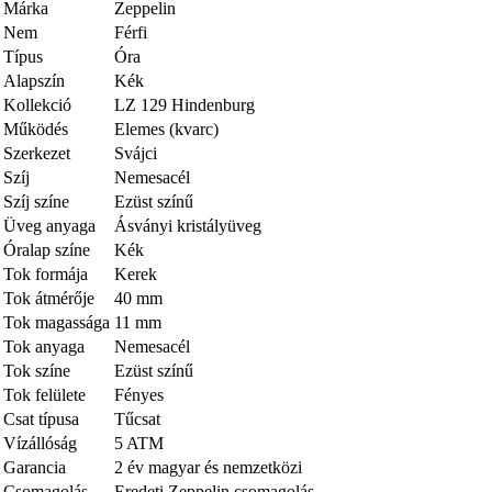
Márka
Zeppelin
Nem
Férfi
Típus
Óra
Alapszín
Kék
Kollekció
LZ 129 Hindenburg
Működés
Elemes (kvarc)
Szerkezet
Svájci
Szíj
Nemesacél
Szíj színe
Ezüst színű
Üveg anyaga
Ásványi kristályüveg
Óralap színe
Kék
Tok formája
Kerek
Tok átmérője
40 mm
Tok magassága
11 mm
Tok anyaga
Nemesacél
Tok színe
Ezüst színű
Tok felülete
Fényes
Csat típusa
Tűcsat
Vízállóság
5 ATM
Garancia
2 év magyar és nemzetközi
Csomagolás
Eredeti Zeppelin csomagolás