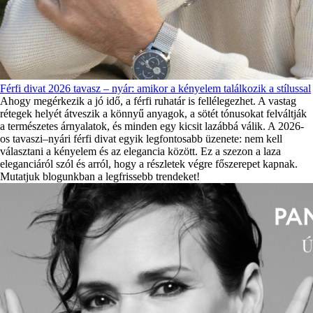
Férfi divat 2026 tavasz – nyár: amikor a kényelem találkozik a stílussal
Ahogy megérkezik a jó idő, a férfi ruhatár is fellélegezhet. A vastag
rétegek helyét átveszik a könnyű anyagok, a sötét tónusokat felváltják
a természetes árnyalatok, és minden egy kicsit lazábbá válik. A 2026-
os tavaszi–nyári férfi divat egyik legfontosabb üzenete: nem kell
választani a kényelem és az elegancia között. Ez a szezon a laza
eleganciáról szól és arról, hogy a részletek végre főszerepet kapnak.
Mutatjuk blogunkban a legfrissebb trendeket!