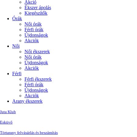
Akció
Ékszer ápolás
Kiegészítők
Órák
Női órák
Férfi órák
Újdonságok
Akciók
Női
Női ékszerek
Női órák
Újdonságok
Akciók
Férfi
Férfi ékszerek
Férfi órák
Újdonságok
Akciók
Arany ékszerek
Juta Klub
Esküvő
Törtarany felvásárlás és beszámítás