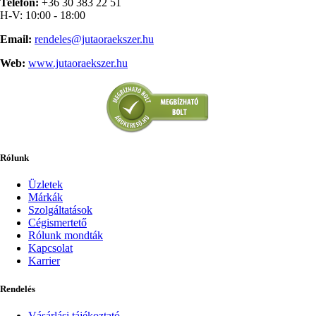
Telefon:
+36 30 383 22 51
H-V: 10:00 - 18:00
Email:
rendeles@jutaoraekszer.hu
Web:
www.jutaoraekszer.hu
Rólunk
Üzletek
Márkák
Szolgáltatások
Cégismertető
Rólunk mondták
Kapcsolat
Karrier
Rendelés
Vásárlási tájékoztató