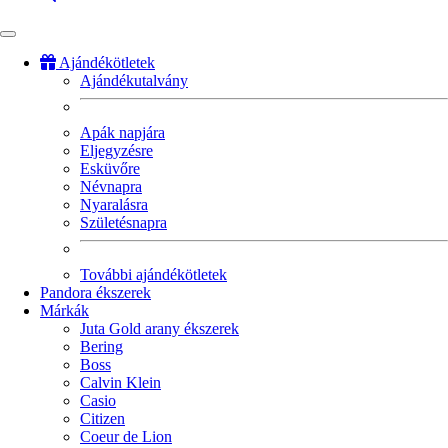
Ajándékötletek
Ajándékutalvány
Fő
navigáció
Apák napjára
Eljegyzésre
Esküvőre
Névnapra
Nyaralásra
Születésnapra
További ajándékötletek
Pandora ékszerek
Márkák
Juta Gold arany ékszerek
Bering
Boss
Calvin Klein
Casio
Citizen
Coeur de Lion