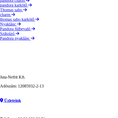
pandora charm
pandora karkötő
Thomas sabo
charm
thomas sabo karkötő
Nyaklánc
Pandora fülbevaló
Szikrázó
Pandora nyaklánc
Juta-Nefrit Kft.
Adószám: 12085932-2-13
Üzleteink