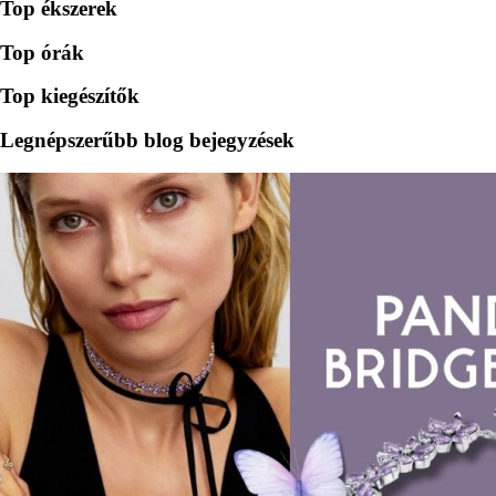
Top ékszerek
Top órák
Top kiegészítők
Legnépszerűbb blog bejegyzések