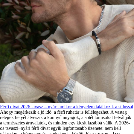
Férfi divat 2026 tavasz – nyár: amikor a kényelem találkozik a stílussal
Ahogy megérkezik a jó idő, a férfi ruhatár is fellélegezhet. A vastag
rétegek helyét átveszik a könnyű anyagok, a sötét tónusokat felváltják
a természetes árnyalatok, és minden egy kicsit lazábbá válik. A 2026-
os tavaszi–nyári férfi divat egyik legfontosabb üzenete: nem kell
választani a kényelem és az elegancia között. Ez a szezon a laza