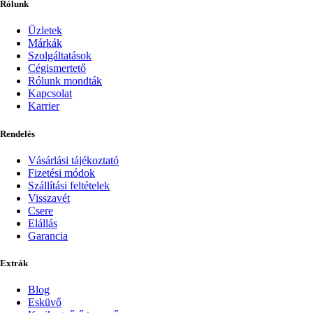
Rólunk
Üzletek
Márkák
Szolgáltatások
Cégismertető
Rólunk mondták
Kapcsolat
Karrier
Rendelés
Vásárlási tájékoztató
Fizetési módok
Szállítási feltételek
Visszavét
Csere
Elállás
Garancia
Extrák
Blog
Esküvő