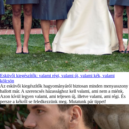
Esküvői kiegészítők: valami régi, valami új, valami kék, valami
kölcsön
Az esküvői kiegészítők hagyományáról biztosan minden menyasszony
hallott már. A szerencsés házassághoz kell valami, ami nem a miénk.
Azon kívül legyen valami, ami teljesen új, illetve valami, ami régi. És
persze a kékről se feledkezzünk meg. Mutatunk pár tippet!