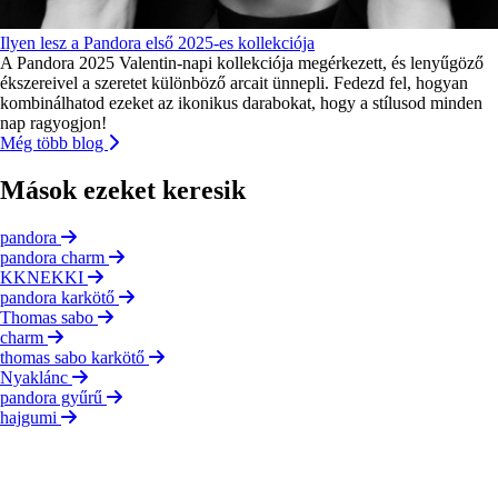
Ilyen lesz a Pandora első 2025-es kollekciója
A Pandora 2025 Valentin-napi kollekciója megérkezett, és lenyűgöző
ékszereivel a szeretet különböző arcait ünnepli. Fedezd fel, hogyan
kombinálhatod ezeket az ikonikus darabokat, hogy a stílusod minden
nap ragyogjon!
Még több blog
Mások ezeket keresik
pandora
pandora charm
KKNEKKI
pandora karkötő
Thomas sabo
charm
thomas sabo karkötő
Nyaklánc
pandora gyűrű
hajgumi