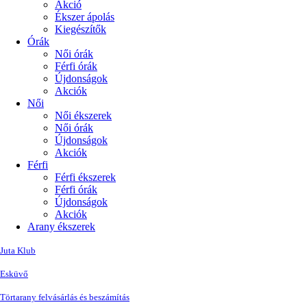
Akció
Ékszer ápolás
Kiegészítők
Órák
Női órák
Férfi órák
Újdonságok
Akciók
Női
Női ékszerek
Női órák
Újdonságok
Akciók
Férfi
Férfi ékszerek
Férfi órák
Újdonságok
Akciók
Arany ékszerek
Juta Klub
Esküvő
Törtarany felvásárlás és beszámítás