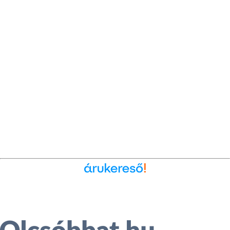
Ékszer az Árukeresőn