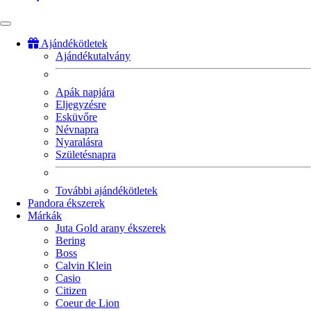
Ajándékötletek
Ajándékutalvány
Fő
navigáció
Apák napjára
Eljegyzésre
Esküvőre
Névnapra
Nyaralásra
Születésnapra
További ajándékötletek
Pandora ékszerek
Márkák
Juta Gold arany ékszerek
Bering
Boss
Calvin Klein
Casio
Citizen
Coeur de Lion