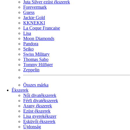
Juta Silver ezüst ékszerek
Forevermark
Guess
Jackie Gold
KKNEKKI
La Coque Francaise
Lisa
Moon Diamonds
Pandora
Seiko
Swiss Military
Thomas Sabo
Tommy Hilfiger
Zeppelin
Összes márka
Ékszerek
Női divatékszerek
Férfi divatékszerek
Arany ékszerek
Ezüst ékszerek
Lisa gyerekékszer
Esküvői ékszerek
Újdonság