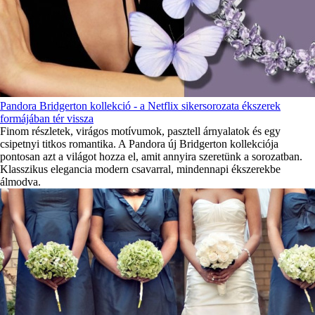
Pandora Bridgerton kollekció - a Netflix sikersorozata ékszerek
formájában tér vissza
Finom részletek, virágos motívumok, pasztell árnyalatok és egy
csipetnyi titkos romantika. A Pandora új Bridgerton kollekciója
pontosan azt a világot hozza el, amit annyira szeretünk a sorozatban.
Klasszikus elegancia modern csavarral, mindennapi ékszerekbe
álmodva.