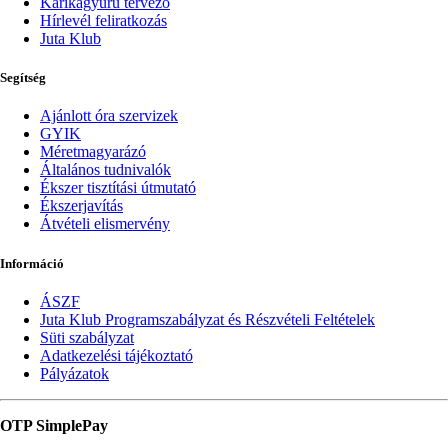
Karikagyűrű tervező
Hírlevél feliratkozás
Juta Klub
Segítség
Ajánlott óra szervizek
GYIK
Méretmagyarázó
Általános tudnivalók
Ékszer tisztítási útmutató
Ékszerjavítás
Átvételi elismervény
Információ
ÁSZF
Juta Klub Programszabályzat és Részvételi Feltételek
Süti szabályzat
Adatkezelési tájékoztató
Pályázatok
OTP SimplePay