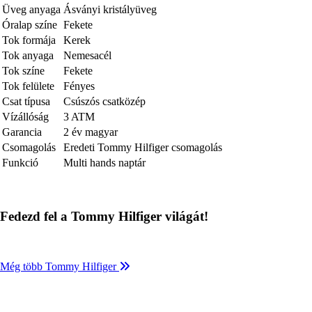
Üveg anyaga
Ásványi kristályüveg
Óralap színe
Fekete
Tok formája
Kerek
Tok anyaga
Nemesacél
Tok színe
Fekete
Tok felülete
Fényes
Csat típusa
Csúszós csatközép
Vízállóság
3 ATM
Garancia
2 év magyar
Csomagolás
Eredeti Tommy Hilfiger csomagolás
Funkció
Multi hands naptár
Fedezd fel a Tommy Hilfiger világát!
Még több Tommy Hilfiger