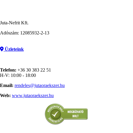
Juta-Nefrit Kft.
Adószám: 12085932-2-13
Üzleteink
Telefon:
+36 30 383 22 51
H-V: 10:00 - 18:00
Email:
rendeles@jutaoraekszer.hu
Web:
www.jutaoraekszer.hu