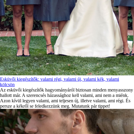
Esküvői kiegészítők: valami régi, valami új, valami kék, valami
kölcsön
Az esküvői kiegészítők hagyományáról biztosan minden menyasszony
hallott már. A szerencsés házassághoz kell valami, ami nem a miénk.
Azon kívül legyen valami, ami teljesen új, illetve valami, ami régi. És
persze a kékről se feledkezzünk meg. Mutatunk pár tippet!