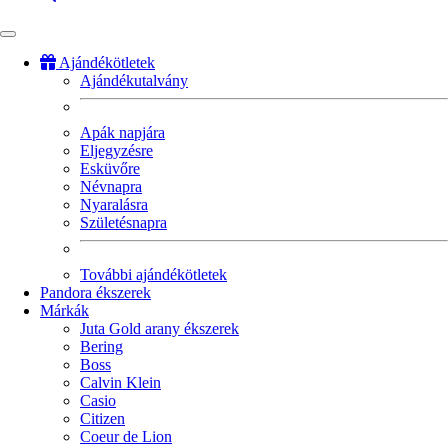
Ajándékötletek
Ajándékutalvány
Fő
navigáció
Apák napjára
Eljegyzésre
Esküvőre
Névnapra
Nyaralásra
Születésnapra
További ajándékötletek
Pandora ékszerek
Márkák
Juta Gold arany ékszerek
Bering
Boss
Calvin Klein
Casio
Citizen
Coeur de Lion