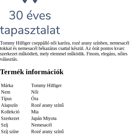
Rövid
Tommy Hilfiger cseppálló női karóra, rozé arany színben, nemesacél
leírás
tokkal és nemesacél békazáras csattal készül. Az órát pontos kvarc
szerkezet működteti, mely elemmel működik. Finom, elegáns, nőies
választás.
Termék információk
Márka
Tommy Hilfiger
Nem
Női
Típus
Óra
Alapszín
Rozé arany színű
Kollekció
Mia
Szerkezet
Japán Miyota
Szíj
Nemesacél
Szíj színe
Rozé arany színű