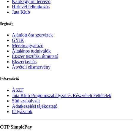
Karikagyűrű tervező
Hírlevél feliratkozás
Juta Klub
Segítség
Ajánlott óra szervizek
GYIK
Méretmagyarázó
Általános tudnivalók
Ékszer tisztítási útmutató
Ékszerjavítás
Átvételi elismervény
Információ
ÁSZF
Juta Klub Programszabályzat és Részvételi Feltételek
Süti szabályzat
Adatkezelési tájékoztató
Pályázatok
OTP SimplePay