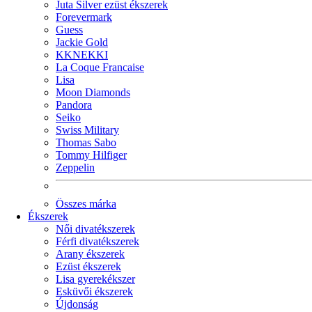
Juta Silver ezüst ékszerek
Forevermark
Guess
Jackie Gold
KKNEKKI
La Coque Francaise
Lisa
Moon Diamonds
Pandora
Seiko
Swiss Military
Thomas Sabo
Tommy Hilfiger
Zeppelin
Összes márka
Ékszerek
Női divatékszerek
Férfi divatékszerek
Arany ékszerek
Ezüst ékszerek
Lisa gyerekékszer
Esküvői ékszerek
Újdonság