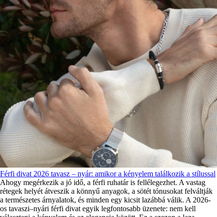
Férfi divat 2026 tavasz – nyár: amikor a kényelem találkozik a stílussal
Ahogy megérkezik a jó idő, a férfi ruhatár is fellélegezhet. A vastag
rétegek helyét átveszik a könnyű anyagok, a sötét tónusokat felváltják
a természetes árnyalatok, és minden egy kicsit lazábbá válik. A 2026-
os tavaszi–nyári férfi divat egyik legfontosabb üzenete: nem kell