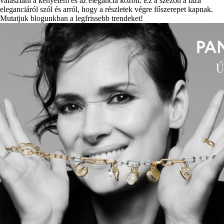
választani a kényelem és az elegancia között. Ez a szezon a laza
eleganciáról szól és arról, hogy a részletek végre főszerepet kapnak.
Mutatjuk blogunkban a legfrissebb trendeket!