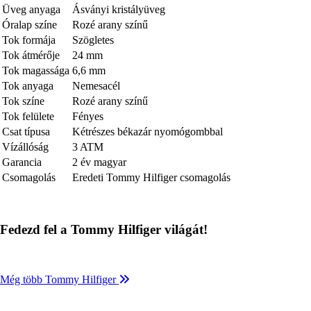
Üveg anyaga
Ásványi kristályüveg
Óralap színe
Rozé arany színű
Tok formája
Szögletes
Tok átmérője
24 mm
Tok magassága
6,6 mm
Tok anyaga
Nemesacél
Tok színe
Rozé arany színű
Tok felülete
Fényes
Csat típusa
Kétrészes békazár nyomógombbal
Vízállóság
3 ATM
Garancia
2 év magyar
Csomagolás
Eredeti Tommy Hilfiger csomagolás
Fedezd fel a Tommy Hilfiger világát!
Még több Tommy Hilfiger