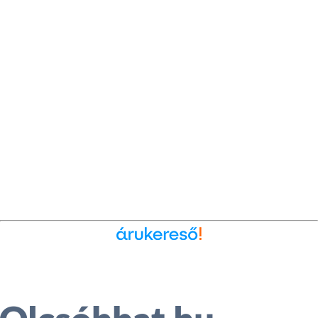
Ékszer az Árukeresőn