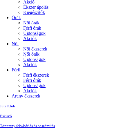
Akció
Ékszer ápolás
Kiegészítők
Órák
Női órák
Férfi órák
Újdonságok
Akciók
Női
Női ékszerek
Női órák
Újdonságok
Akciók
Férfi
Férfi ékszerek
Férfi órák
Újdonságok
Akciók
Arany ékszerek
Juta Klub
Esküvő
Törtarany felvásárlás és beszámítás