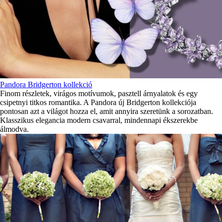
Pandora Bridgerton kollekció
Finom részletek, virágos motívumok, pasztell árnyalatok és egy
csipetnyi titkos romantika. A Pandora új Bridgerton kollekciója
pontosan azt a világot hozza el, amit annyira szeretünk a sorozatban.
Klasszikus elegancia modern csavarral, mindennapi ékszerekbe
álmodva.