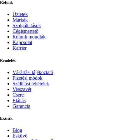
Rólunk
Üzletek
Márkák
Szolgáltatások
Cégismertető
Rólunk mondták
Kapcsolat
Karrier
Rendelés
Vásárlási tájékoztató
Fizetési módok
Szállítási feltételek
Visszavét
Csere
Elállás
Garancia
Extrák
Blog
Esküvő