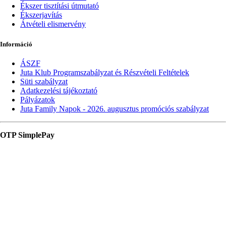
Ékszer tisztítási útmutató
Ékszerjavítás
Átvételi elismervény
Információ
ÁSZF
Juta Klub Programszabályzat és Részvételi Feltételek
Süti szabályzat
Adatkezelési tájékoztató
Pályázatok
Juta Family Napok - 2026. augusztus promóciós szabályzat
OTP SimplePay