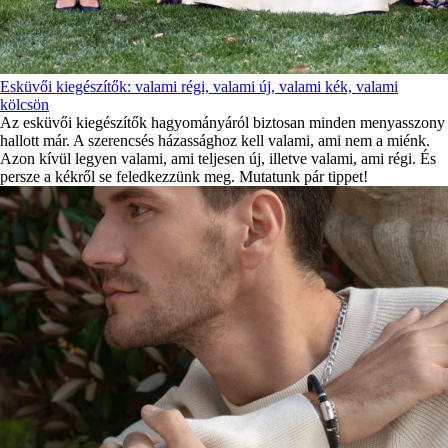
Esküvői kiegészítők: valami régi, valami új, valami kék, valami
kölcsön
Az esküvői kiegészítők hagyományáról biztosan minden menyasszony
hallott már. A szerencsés házassághoz kell valami, ami nem a miénk.
Azon kívül legyen valami, ami teljesen új, illetve valami, ami régi. És
persze a kékről se feledkezzünk meg. Mutatunk pár tippet!