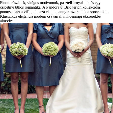
Finom részletek, virágos motívumok, pasztell árnyalatok és egy
csipetnyi titkos romantika. A Pandora új Bridgerton kollekciója
pontosan azt a világot hozza el, amit annyira szeretünk a sorozatban.
Klasszikus elegancia modern csavarral, mindennapi ékszerekbe
álmodva.