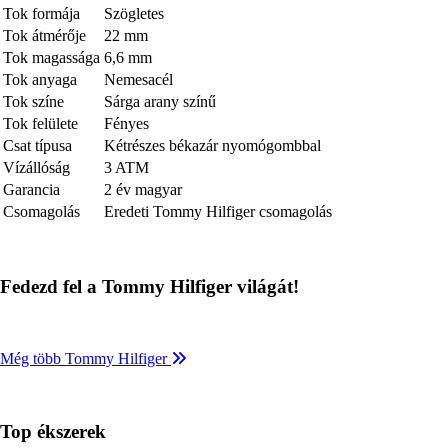
Tok formája
Szögletes
Tok átmérője
22 mm
Tok magassága
6,6 mm
Tok anyaga
Nemesacél
Tok színe
Sárga arany színű
Tok felülete
Fényes
Csat típusa
Kétrészes békazár nyomógombbal
Vízállóság
3 ATM
Garancia
2 év magyar
Csomagolás
Eredeti Tommy Hilfiger csomagolás
Fedezd fel a Tommy Hilfiger világát!
Még több Tommy Hilfiger
Top ékszerek