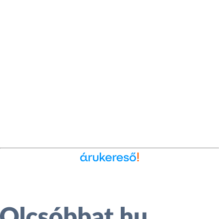
Ékszer az Árukeresőn