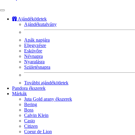
Ajándékötletek
Ajándékutalvány
Fő
navigáció
Apák napjára
Eljegyzésre
Esküvőre
Névnapra
Nyaralásra
Születésnapra
További ajándékötletek
Pandora ékszerek
Márkák
Juta Gold arany ékszerek
Bering
Boss
Calvin Klein
Casio
Citizen
Coeur de Lion