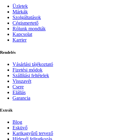
Üzletek
Márkák
Szolgáltatások
Cégismertető
Rólunk mondták
Kapcsolat
Karrier
Rendelés
Vásárlási tájékoztató
Fizetési módok
Szállítási feltételek
Visszavét
Csere
Elállás
Garancia
Extrák
Blog
Esküvő
Karikagyűrű tervező
Hírlevél feliratkozás