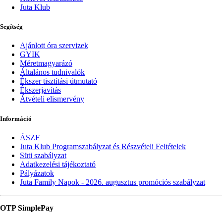
Juta Klub
Segítség
Ajánlott óra szervizek
GYIK
Méretmagyarázó
Általános tudnivalók
Ékszer tisztítási útmutató
Ékszerjavítás
Átvételi elismervény
Információ
ÁSZF
Juta Klub Programszabályzat és Részvételi Feltételek
Süti szabályzat
Adatkezelési tájékoztató
Pályázatok
Juta Family Napok - 2026. augusztus promóciós szabályzat
OTP SimplePay