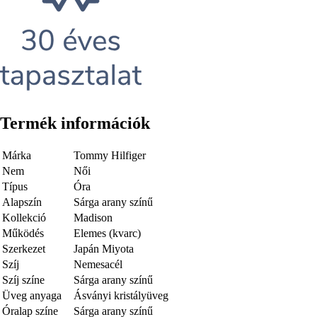
Termék információk
Márka
Tommy Hilfiger
Nem
Női
Típus
Óra
Alapszín
Sárga arany színű
Kollekció
Madison
Működés
Elemes (kvarc)
Szerkezet
Japán Miyota
Szíj
Nemesacél
Szíj színe
Sárga arany színű
Üveg anyaga
Ásványi kristályüveg
Óralap színe
Sárga arany színű