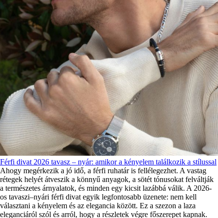
Férfi divat 2026 tavasz – nyár: amikor a kényelem találkozik a stílussal
Ahogy megérkezik a jó idő, a férfi ruhatár is fellélegezhet. A vastag
rétegek helyét átveszik a könnyű anyagok, a sötét tónusokat felváltják
a természetes árnyalatok, és minden egy kicsit lazábbá válik. A 2026-
os tavaszi–nyári férfi divat egyik legfontosabb üzenete: nem kell
választani a kényelem és az elegancia között. Ez a szezon a laza
eleganciáról szól és arról, hogy a részletek végre főszerepet kapnak.