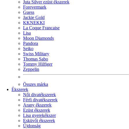
Juta Silver ezüst ékszerek
Forevermark
Guess
Jackie Gold
KKNEKKI
La Coque Francaise
Lisa
Moon Diamonds
Pandora
Seiko
Swiss Military
Thomas Sabo
Tommy Hilfiger
Zeppelin
Összes márka
Ékszerek
Női divatékszerek
Férfi divatékszerek
Arany ékszerek
Ezüst ékszerek
Lisa gyerekékszer
Esküvői ékszerek
Újdonság