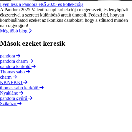
Ilyen lesz a Pandora első 2025-es kollekciója
A Pandora 2025 Valentin-napi kollekciója megérkezett, és lenyűgöző
ékszereivel a szeretet különböző arcait ünnepli. Fedezd fel, hogyan
kombinálhatod ezeket az ikonikus darabokat, hogy a stílusod minden
nap ragyogjon!
Még több blog
Mások ezeket keresik
pandora
pandora charm
pandora karkötő
Thomas sabo
charm
KKNEKKI
thomas sabo karkötő
Nyaklánc
pandora gyűrű
Szikrázó