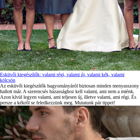
Esküvői kiegészítők: valami régi, valami új, valami kék, valami
kölcsön
Az esküvői kiegészítők hagyományáról biztosan minden menyasszony
hallott már. A szerencsés házassághoz kell valami, ami nem a miénk.
Azon kívül legyen valami, ami teljesen új, illetve valami, ami régi. És
persze a kékről se feledkezzünk meg. Mutatunk pár tippet!