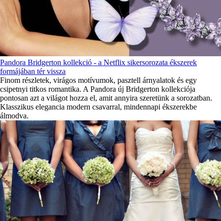
Pandora Bridgerton kollekció - a Netflix sikersorozata ékszerek
formájában tér vissza
Finom részletek, virágos motívumok, pasztell árnyalatok és egy
csipetnyi titkos romantika. A Pandora új Bridgerton kollekciója
pontosan azt a világot hozza el, amit annyira szeretünk a sorozatban.
Klasszikus elegancia modern csavarral, mindennapi ékszerekbe
álmodva.