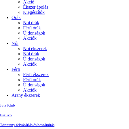
Akció
Ékszer ápolás
Kiegészítők
Órák
Női órák
Férfi órák
Újdonságok
Akciók
Női
Női ékszerek
Női órák
Újdonságok
Akciók
Férfi
Férfi ékszerek
Férfi órák
Újdonságok
Akciók
Arany ékszerek
Juta Klub
Esküvő
Törtarany felvásárlás és beszámítás