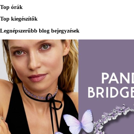
Top órák
Top kiegészítők
Legnépszerűbb blog bejegyzések