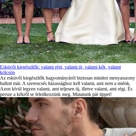
Esküvői kiegészítők: valami régi, valami új, valami kék, valami
kölcsön
Az esküvői kiegészítők hagyományáról biztosan minden menyasszony
hallott már. A szerencsés házassághoz kell valami, ami nem a miénk.
Azon kívül legyen valami, ami teljesen új, illetve valami, ami régi. És
persze a kékről se feledkezzünk meg. Mutatunk pár tippet!