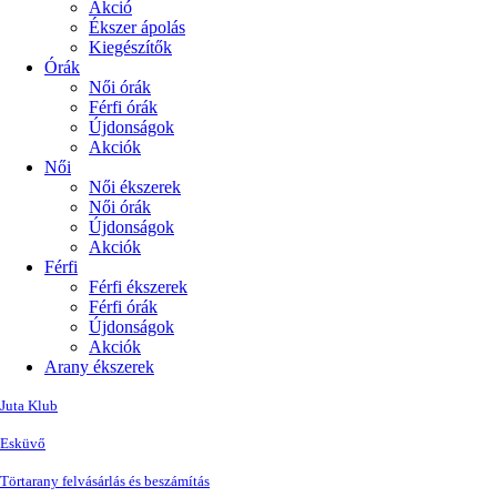
Akció
Ékszer ápolás
Kiegészítők
Órák
Női órák
Férfi órák
Újdonságok
Akciók
Női
Női ékszerek
Női órák
Újdonságok
Akciók
Férfi
Férfi ékszerek
Férfi órák
Újdonságok
Akciók
Arany ékszerek
Juta Klub
Esküvő
Törtarany felvásárlás és beszámítás