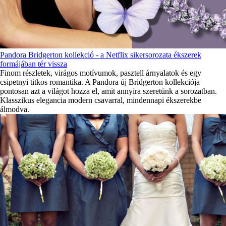
Pandora Bridgerton kollekció - a Netflix sikersorozata ékszerek
formájában tér vissza
Finom részletek, virágos motívumok, pasztell árnyalatok és egy
csipetnyi titkos romantika. A Pandora új Bridgerton kollekciója
pontosan azt a világot hozza el, amit annyira szeretünk a sorozatban.
Klasszikus elegancia modern csavarral, mindennapi ékszerekbe
álmodva.