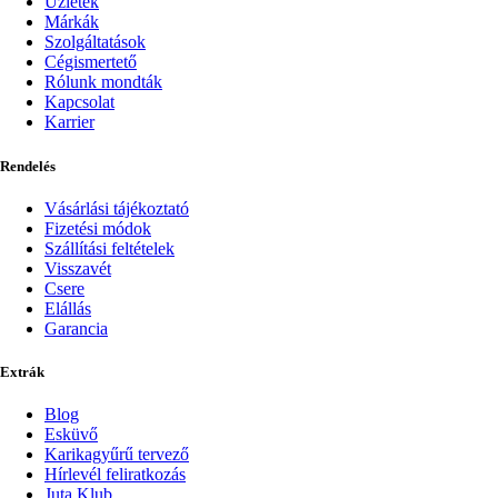
Üzletek
Márkák
Szolgáltatások
Cégismertető
Rólunk mondták
Kapcsolat
Karrier
Rendelés
Vásárlási tájékoztató
Fizetési módok
Szállítási feltételek
Visszavét
Csere
Elállás
Garancia
Extrák
Blog
Esküvő
Karikagyűrű tervező
Hírlevél feliratkozás
Juta Klub