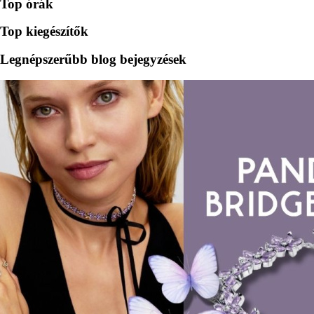
Top órák
Top kiegészítők
Legnépszerűbb blog bejegyzések