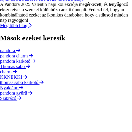
A Pandora 2025 Valentin-napi kollekciója megérkezett, és lenyűgöző
ékszereivel a szeretet különböző arcait ünnepli. Fedezd fel, hogyan
kombinálhatod ezeket az ikonikus darabokat, hogy a stílusod minden
nap ragyogjon!
Még több blog
Mások ezeket keresik
pandora
pandora charm
pandora karkötő
Thomas sabo
charm
KKNEKKI
thomas sabo karkötő
Nyaklánc
pandora gyűrű
Szikrázó