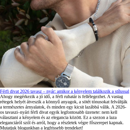
Férfi divat 2026 tavasz – nyár: amikor a kényelem találkozik a stílussal
Ahogy megérkezik a jó idő, a férfi ruhatár is fellélegezhet. A vastag
rétegek helyét átveszik a könnyű anyagok, a sötét tónusokat felváltják
a természetes árnyalatok, és minden egy kicsit lazábbá válik. A 2026-
os tavaszi–nyári férfi divat egyik legfontosabb üzenete: nem kell
választani a kényelem és az elegancia között. Ez a szezon a laza
eleganciáról szól és arról, hogy a részletek végre főszerepet kapnak.
Mutatjuk blogunkban a legfrissebb trendeket!