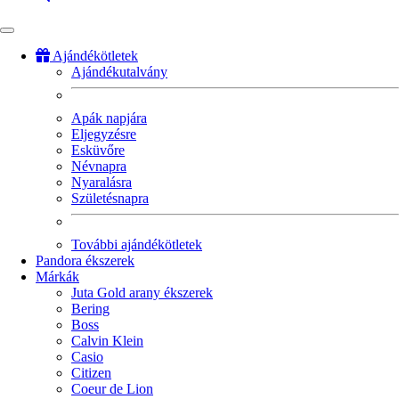
Ajándékötletek
Ajándékutalvány
Fő
navigáció
Apák napjára
Eljegyzésre
Esküvőre
Névnapra
Nyaralásra
Születésnapra
További ajándékötletek
Pandora ékszerek
Márkák
Juta Gold arany ékszerek
Bering
Boss
Calvin Klein
Casio
Citizen
Coeur de Lion