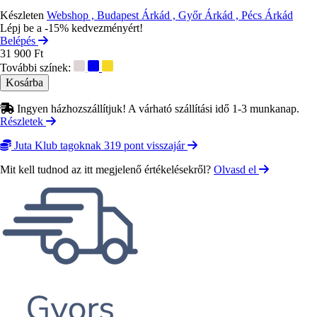
Készleten
Webshop , Budapest Árkád , Győr Árkád , Pécs Árkád
Lépj be a -15% kedvezményért!
Belépés
31 900 Ft
További színek:
Ingyen házhozszállítjuk! A várható szállítási idő 1-3 munkanap.
Részletek
Juta Klub tagoknak 319 pont visszajár
Mit kell tudnod az itt megjelenő értékelésekről?
Olvasd el