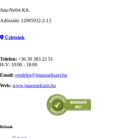
Juta-Nefrit Kft.
Adószám: 12085932-2-13
Üzleteink
Telefon:
+36 30 383 22 51
H-V: 10:00 - 18:00
Email:
rendeles@jutaoraekszer.hu
Web:
www.jutaoraekszer.hu
Rólunk