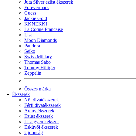
Juta Silver ezüst ékszerek
Forevermark
Guess
Jackie Gold
KKNEKKI
La Coque Francaise
Lisa
Moon Diamonds
Pandora
Seiko
Swiss Military
Thomas Sabo
Tommy Hilfiger
Zeppelin
Összes márka
Ékszerek
Női divatékszerek
Férfi divatékszerek
Arany ékszerek
Ezüst ékszerek
Lisa gyerekékszer
Esküvői ékszerek
Újdonság