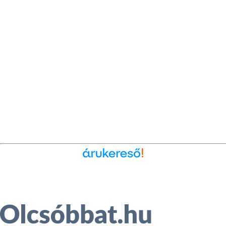
Ékszer az Árukeresőn