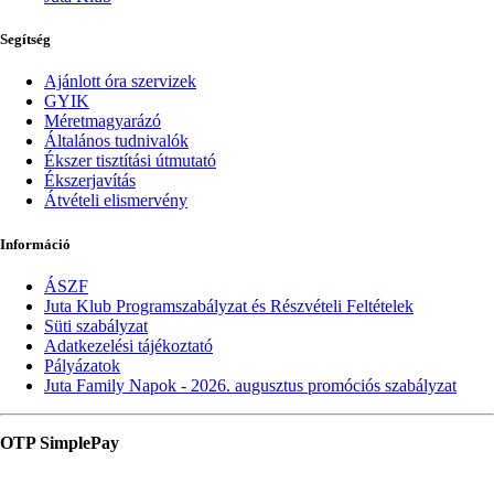
Segítség
Ajánlott óra szervizek
GYIK
Méretmagyarázó
Általános tudnivalók
Ékszer tisztítási útmutató
Ékszerjavítás
Átvételi elismervény
Információ
ÁSZF
Juta Klub Programszabályzat és Részvételi Feltételek
Süti szabályzat
Adatkezelési tájékoztató
Pályázatok
Juta Family Napok - 2026. augusztus promóciós szabályzat
OTP SimplePay