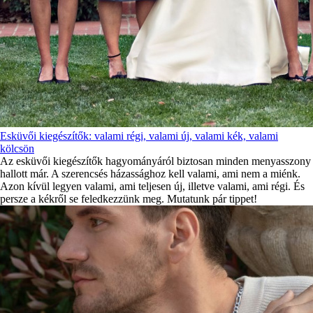
Esküvői kiegészítők: valami régi, valami új, valami kék, valami
kölcsön
Az esküvői kiegészítők hagyományáról biztosan minden menyasszony
hallott már. A szerencsés házassághoz kell valami, ami nem a miénk.
Azon kívül legyen valami, ami teljesen új, illetve valami, ami régi. És
persze a kékről se feledkezzünk meg. Mutatunk pár tippet!