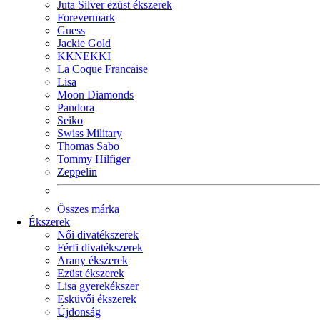
Juta Silver ezüst ékszerek
Forevermark
Guess
Jackie Gold
KKNEKKI
La Coque Francaise
Lisa
Moon Diamonds
Pandora
Seiko
Swiss Military
Thomas Sabo
Tommy Hilfiger
Zeppelin
Összes márka
Ékszerek
Női divatékszerek
Férfi divatékszerek
Arany ékszerek
Ezüst ékszerek
Lisa gyerekékszer
Esküvői ékszerek
Újdonság