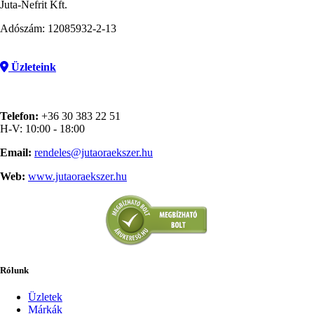
Juta-Nefrit Kft.
Adószám: 12085932-2-13
Üzleteink
Telefon:
+36 30 383 22 51
H-V: 10:00 - 18:00
Email:
rendeles@jutaoraekszer.hu
Web:
www.jutaoraekszer.hu
Rólunk
Üzletek
Márkák