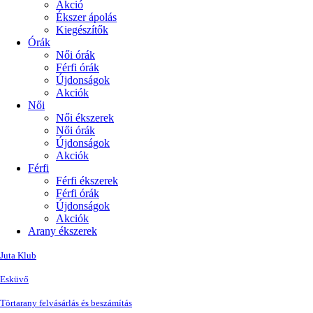
Akció
Ékszer ápolás
Kiegészítők
Órák
Női órák
Férfi órák
Újdonságok
Akciók
Női
Női ékszerek
Női órák
Újdonságok
Akciók
Férfi
Férfi ékszerek
Férfi órák
Újdonságok
Akciók
Arany ékszerek
Juta Klub
Esküvő
Törtarany felvásárlás és beszámítás