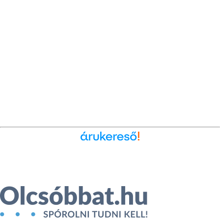
Ékszer az Árukeresőn