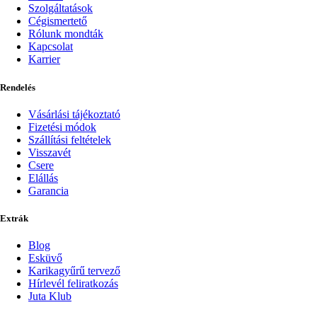
Szolgáltatások
Cégismertető
Rólunk mondták
Kapcsolat
Karrier
Rendelés
Vásárlási tájékoztató
Fizetési módok
Szállítási feltételek
Visszavét
Csere
Elállás
Garancia
Extrák
Blog
Esküvő
Karikagyűrű tervező
Hírlevél feliratkozás
Juta Klub