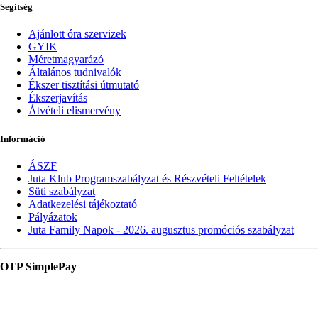
Segítség
Ajánlott óra szervizek
GYIK
Méretmagyarázó
Általános tudnivalók
Ékszer tisztítási útmutató
Ékszerjavítás
Átvételi elismervény
Információ
ÁSZF
Juta Klub Programszabályzat és Részvételi Feltételek
Süti szabályzat
Adatkezelési tájékoztató
Pályázatok
Juta Family Napok - 2026. augusztus promóciós szabályzat
OTP SimplePay