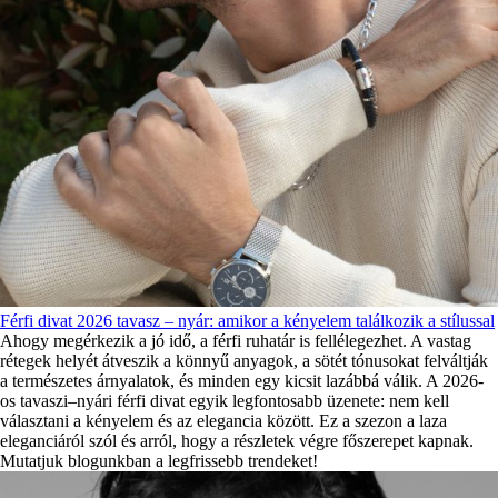
Férfi divat 2026 tavasz – nyár: amikor a kényelem találkozik a stílussal
Ahogy megérkezik a jó idő, a férfi ruhatár is fellélegezhet. A vastag
rétegek helyét átveszik a könnyű anyagok, a sötét tónusokat felváltják
a természetes árnyalatok, és minden egy kicsit lazábbá válik. A 2026-
os tavaszi–nyári férfi divat egyik legfontosabb üzenete: nem kell
választani a kényelem és az elegancia között. Ez a szezon a laza
eleganciáról szól és arról, hogy a részletek végre főszerepet kapnak.
Mutatjuk blogunkban a legfrissebb trendeket!