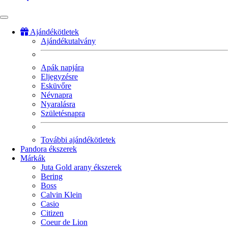
Ajándékötletek
Ajándékutalvány
Fő
navigáció
Apák napjára
Eljegyzésre
Esküvőre
Névnapra
Nyaralásra
Születésnapra
További ajándékötletek
Pandora ékszerek
Márkák
Juta Gold arany ékszerek
Bering
Boss
Calvin Klein
Casio
Citizen
Coeur de Lion