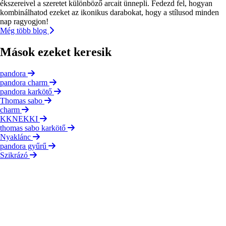
ékszereivel a szeretet különböző arcait ünnepli. Fedezd fel, hogyan
kombinálhatod ezeket az ikonikus darabokat, hogy a stílusod minden
nap ragyogjon!
Még több blog
Mások ezeket keresik
pandora
pandora charm
pandora karkötő
Thomas sabo
charm
KKNEKKI
thomas sabo karkötő
Nyaklánc
pandora gyűrű
Szikrázó