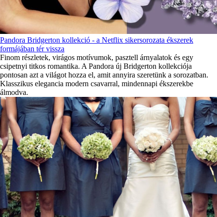
Pandora Bridgerton kollekció - a Netflix sikersorozata ékszerek
formájában tér vissza
Finom részletek, virágos motívumok, pasztell árnyalatok és egy
csipetnyi titkos romantika. A Pandora új Bridgerton kollekciója
pontosan azt a világot hozza el, amit annyira szeretünk a sorozatban.
Klasszikus elegancia modern csavarral, mindennapi ékszerekbe
álmodva.