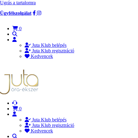
Ugrás a tartalomra
Ügyfélszolgálat
0
Juta Klub belépés
Juta Klub regisztráció
Kedvencek
0
Juta Klub belépés
Juta Klub regisztráció
Kedvencek