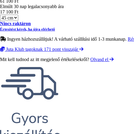
61 100 Ft
Elmúlt 30 nap legalacsonyabb ára
17 100 Ft
Méret
Nincs raktáron
Értesítést kérek, ha újra elérhető
Ingyen házhozszállítjuk! A várható szállítási idő 1-3 munkanap.
Ré
Juta Klub tagoknak 171 pont visszajár
Mit kell tudnod az itt megjelenő értékelésekről?
Olvasd el