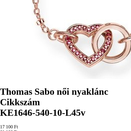
Thomas Sabo női nyaklánc
Cikkszám
KE1646-540-10-L45v
Ár
17 100 Ft