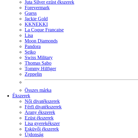
Juta Silver ezüst ékszerek
Forevermark
Guess
Jackie Gold
KKNEKKI
La Coque Francaise
Lisa
Moon Diamonds
Pandora
Seiko
Swiss Military
Thomas Sabo
Tommy Hilfiger
Zeppelin
Összes márka
Ékszerek
Női divatékszerek
Férfi divatékszerek
Arany ékszerek
Ezüst ékszerek
Lisa gyerekékszer
Esküvői ékszerek
Újdonság