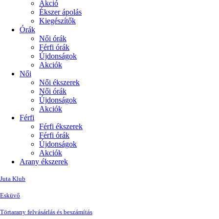
Akció
Ékszer ápolás
Kiegészítők
Órák
Női órák
Férfi órák
Újdonságok
Akciók
Női
Női ékszerek
Női órák
Újdonságok
Akciók
Férfi
Férfi ékszerek
Férfi órák
Újdonságok
Akciók
Arany ékszerek
Juta Klub
Esküvő
Törtarany felvásárlás és beszámítás