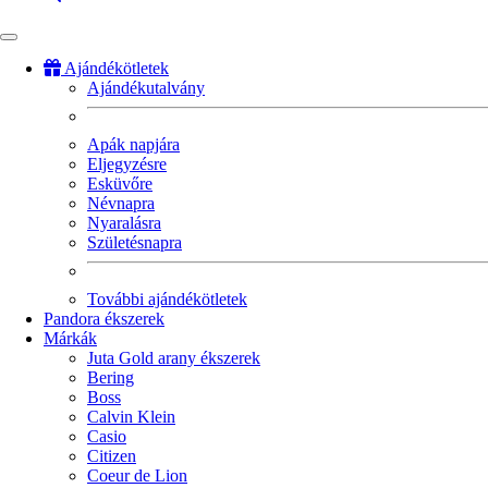
Ajándékötletek
Ajándékutalvány
Fő
navigáció
Apák napjára
Eljegyzésre
Esküvőre
Névnapra
Nyaralásra
Születésnapra
További ajándékötletek
Pandora ékszerek
Márkák
Juta Gold arany ékszerek
Bering
Boss
Calvin Klein
Casio
Citizen
Coeur de Lion