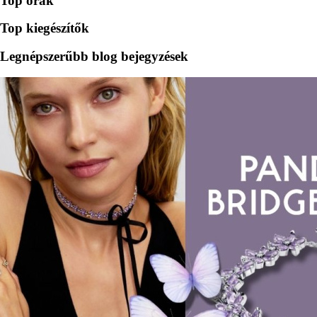
Top órák
Top kiegészítők
Legnépszerűbb blog bejegyzések