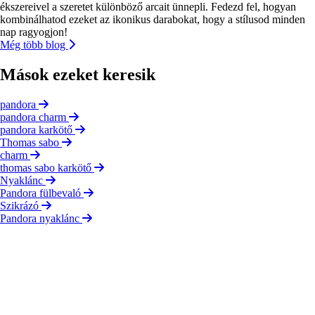
ékszereivel a szeretet különböző arcait ünnepli. Fedezd fel, hogyan
kombinálhatod ezeket az ikonikus darabokat, hogy a stílusod minden
nap ragyogjon!
Még több blog
Mások ezeket keresik
pandora
pandora charm
pandora karkötő
Thomas sabo
charm
thomas sabo karkötő
Nyaklánc
Pandora fülbevaló
Szikrázó
Pandora nyaklánc