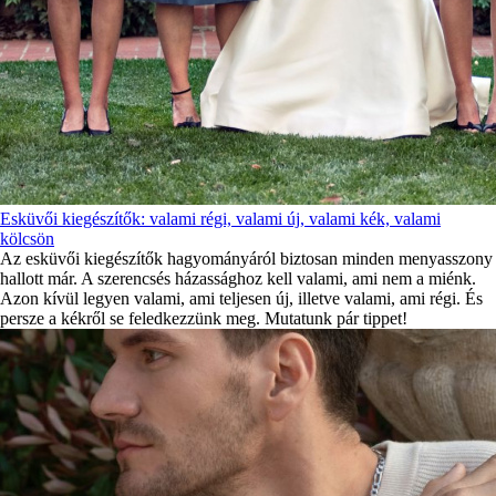
Esküvői kiegészítők: valami régi, valami új, valami kék, valami
kölcsön
Az esküvői kiegészítők hagyományáról biztosan minden menyasszony
hallott már. A szerencsés házassághoz kell valami, ami nem a miénk.
Azon kívül legyen valami, ami teljesen új, illetve valami, ami régi. És
persze a kékről se feledkezzünk meg. Mutatunk pár tippet!