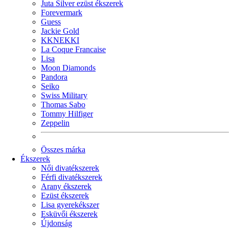
Juta Silver ezüst ékszerek
Forevermark
Guess
Jackie Gold
KKNEKKI
La Coque Francaise
Lisa
Moon Diamonds
Pandora
Seiko
Swiss Military
Thomas Sabo
Tommy Hilfiger
Zeppelin
Összes márka
Ékszerek
Női divatékszerek
Férfi divatékszerek
Arany ékszerek
Ezüst ékszerek
Lisa gyerekékszer
Esküvői ékszerek
Újdonság