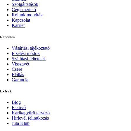
Szolgáltatások
Cégismertető
Rólunk mondták
Kapcsolat
Karrier
Rendelés
Vásárlási tájékoztató
Fizetési módok
Szállítási feltételek
Visszavét
Csere
Elállás
Garancia
Extrák
Blog
Esküvő
Karikagyűrű tervező
Hírlevél feliratkozás
Juta Klub