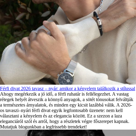
Férfi divat 2026 tavasz – nyár: amikor a kényelem találkozik a stílussal
Ahogy megérkezik a jó idő, a férfi ruhatár is fellélegezhet. A vastag
rétegek helyét átveszik a könnyű anyagok, a sötét tónusokat felváltják
a természetes árnyalatok, és minden egy kicsit lazábbá válik. A 2026-
os tavaszi–nyári férfi divat egyik legfontosabb üzenete: nem kell
választani a kényelem és az elegancia között. Ez a szezon a laza
eleganciáról szól és arról, hogy a részletek végre főszerepet kapnak.
Mutatjuk blogunkban a legfrissebb trendeket!