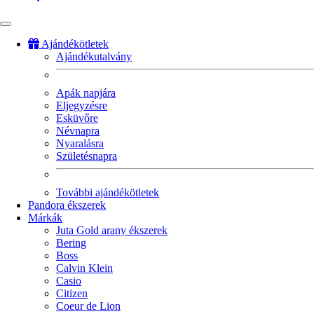
Ajándékötletek
Ajándékutalvány
Fő
navigáció
Apák napjára
Eljegyzésre
Esküvőre
Névnapra
Nyaralásra
Születésnapra
További ajándékötletek
Pandora ékszerek
Márkák
Juta Gold arany ékszerek
Bering
Boss
Calvin Klein
Casio
Citizen
Coeur de Lion