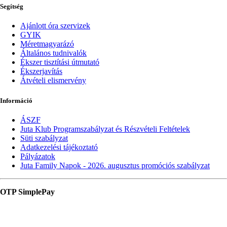
Segítség
Ajánlott óra szervizek
GYIK
Méretmagyarázó
Általános tudnivalók
Ékszer tisztítási útmutató
Ékszerjavítás
Átvételi elismervény
Információ
ÁSZF
Juta Klub Programszabályzat és Részvételi Feltételek
Süti szabályzat
Adatkezelési tájékoztató
Pályázatok
Juta Family Napok - 2026. augusztus promóciós szabályzat
OTP SimplePay