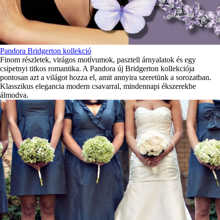
Pandora Bridgerton kollekció
Finom részletek, virágos motívumok, pasztell árnyalatok és egy
csipetnyi titkos romantika. A Pandora új Bridgerton kollekciója
pontosan azt a világot hozza el, amit annyira szeretünk a sorozatban.
Klasszikus elegancia modern csavarral, mindennapi ékszerekbe
álmodva.