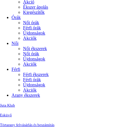
Akció
Ékszer ápolás
Kiegészítők
Órák
Női órák
Férfi órák
Újdonságok
Akciók
Női
Női ékszerek
Női órák
Újdonságok
Akciók
Férfi
Férfi ékszerek
Férfi órák
Újdonságok
Akciók
Arany ékszerek
Juta Klub
Esküvő
Törtarany felvásárlás és beszámítás