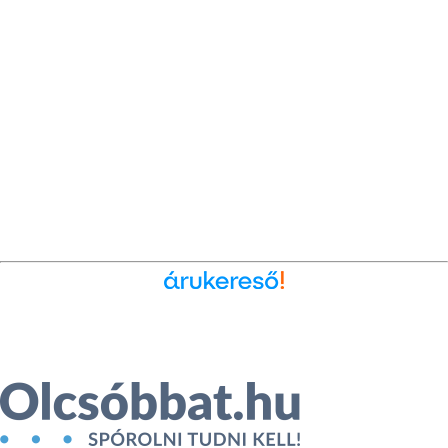
Ékszer az Árukeresőn