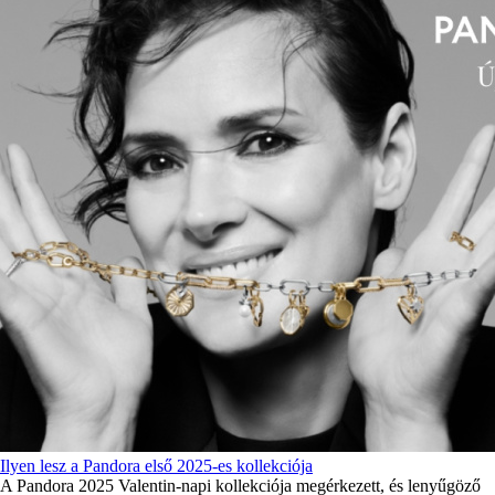
Ilyen lesz a Pandora első 2025-es kollekciója
A Pandora 2025 Valentin-napi kollekciója megérkezett, és lenyűgöző