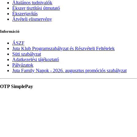
Általános tudnivalók
Ékszer tisztítási útmutató
Ékszerjavítás
Átvételi elismervény
Információ
ÁSZF
Juta Klub Programszabályzat és Részvételi Feltételek
Süti szabályzat
Adatkezelési tájékoztató
Pályázatok
Juta Family Napok - 2026. augusztus promóciós szabályzat
OTP SimplePay