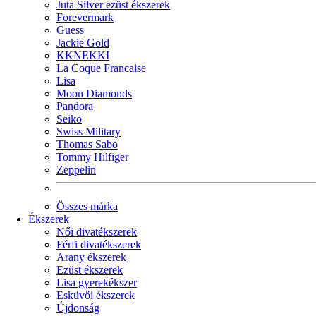
Juta Silver ezüst ékszerek
Forevermark
Guess
Jackie Gold
KKNEKKI
La Coque Francaise
Lisa
Moon Diamonds
Pandora
Seiko
Swiss Military
Thomas Sabo
Tommy Hilfiger
Zeppelin
Összes márka
Ékszerek
Női divatékszerek
Férfi divatékszerek
Arany ékszerek
Ezüst ékszerek
Lisa gyerekékszer
Esküvői ékszerek
Újdonság