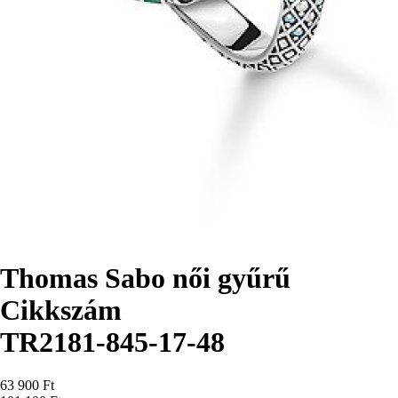
Thomas Sabo női gyűrű
Cikkszám
TR2181-845-17-48
Ár
63 900 Ft