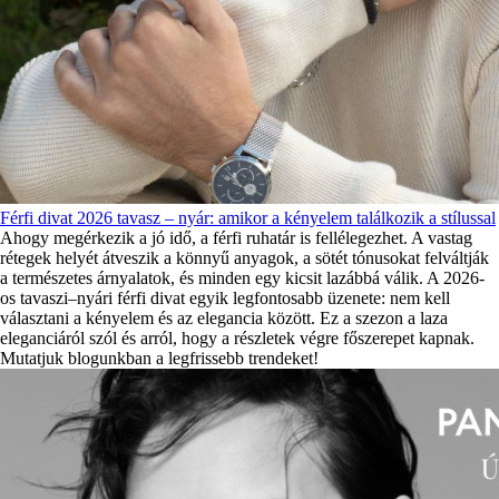
Férfi divat 2026 tavasz – nyár: amikor a kényelem találkozik a stílussal
Ahogy megérkezik a jó idő, a férfi ruhatár is fellélegezhet. A vastag
rétegek helyét átveszik a könnyű anyagok, a sötét tónusokat felváltják
a természetes árnyalatok, és minden egy kicsit lazábbá válik. A 2026-
os tavaszi–nyári férfi divat egyik legfontosabb üzenete: nem kell
választani a kényelem és az elegancia között. Ez a szezon a laza
eleganciáról szól és arról, hogy a részletek végre főszerepet kapnak.
Mutatjuk blogunkban a legfrissebb trendeket!