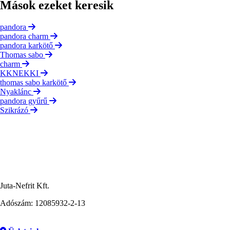
Mások ezeket keresik
pandora
pandora charm
pandora karkötő
Thomas sabo
charm
KKNEKKI
thomas sabo karkötő
Nyaklánc
pandora gyűrű
Szikrázó
Juta-Nefrit Kft.
Adószám: 12085932-2-13