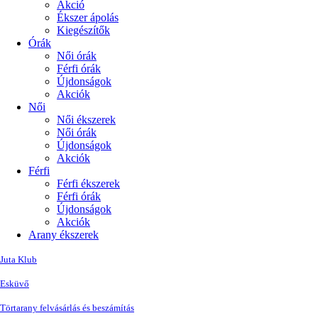
Akció
Ékszer ápolás
Kiegészítők
Órák
Női órák
Férfi órák
Újdonságok
Akciók
Női
Női ékszerek
Női órák
Újdonságok
Akciók
Férfi
Férfi ékszerek
Férfi órák
Újdonságok
Akciók
Arany ékszerek
Juta Klub
Esküvő
Törtarany felvásárlás és beszámítás