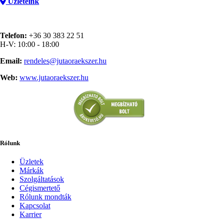
Üzleteink
Telefon:
+36 30 383 22 51
H-V: 10:00 - 18:00
Email:
rendeles@jutaoraekszer.hu
Web:
www.jutaoraekszer.hu
Rólunk
Üzletek
Márkák
Szolgáltatások
Cégismertető
Rólunk mondták
Kapcsolat
Karrier