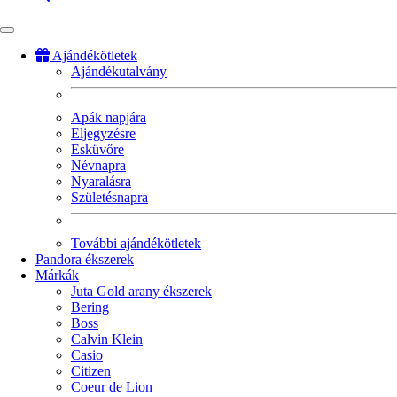
Ajándékötletek
Ajándékutalvány
Fő
navigáció
Apák napjára
Eljegyzésre
Esküvőre
Névnapra
Nyaralásra
Születésnapra
További ajándékötletek
Pandora ékszerek
Márkák
Juta Gold arany ékszerek
Bering
Boss
Calvin Klein
Casio
Citizen
Coeur de Lion