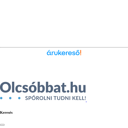
Ékszer az Árukeresőn
Keresés