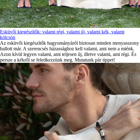
Esküvői kiegészítők: valami régi, valami új, valami kék, valami
kölcsön
Az esküvői kiegészítők hagyományáról biztosan minden menyasszony
hallott már. A szerencsés házassághoz kell valami, ami nem a miénk.
Azon kívül legyen valami, ami teljesen új, illetve valami, ami régi. És
persze a kékről se feledkezzünk meg. Mutatunk pár tippet!