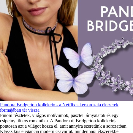
Pandora Bridgerton kollekció - a Netflix sikersorozata ékszerek
formájában tér vissza
Finom részletek, virágos motívumok, pasztell árnyalatok és egy
csipetnyi titkos romantika. A Pandora új Bridgerton kollekciója
pontosan azt a világot hozza el, amit annyira szeretünk a sorozatban.
Klasszikus elegancia modern csavarral, mindennapi ékszerekbe