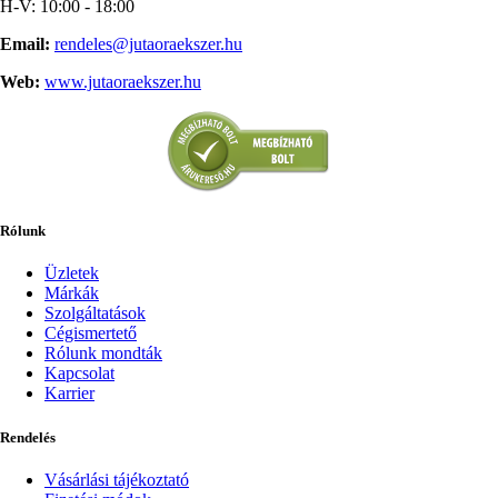
H-V: 10:00 - 18:00
Email:
rendeles@jutaoraekszer.hu
Web:
www.jutaoraekszer.hu
Rólunk
Üzletek
Márkák
Szolgáltatások
Cégismertető
Rólunk mondták
Kapcsolat
Karrier
Rendelés
Vásárlási tájékoztató