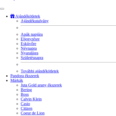
Ajándékötletek
Ajándékutalvány
Fő
navigáció
Apák napjára
Eljegyzésre
Esküvőre
Névnapra
Nyaralásra
Születésnapra
További ajándékötletek
Pandora ékszerek
Márkák
Juta Gold arany ékszerek
Bering
Boss
Calvin Klein
Casio
Citizen
Coeur de Lion