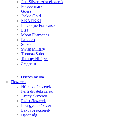
Juta Silver ezüst ékszerek
Forevermark
Guess
Jackie Gold
KKNEKKI
La Coque Francaise
Lisa
Moon Diamonds
Pandora
Seiko
Swiss Military
Thomas Sabo
Tommy Hilfiger
Zeppelin
Összes márka
Ékszerek
Női divatékszerek
Férfi divatékszerek
Arany ékszerek
Ezüst ékszerek
Lisa gyerekékszer
Esküvői ékszerek
Újdonság