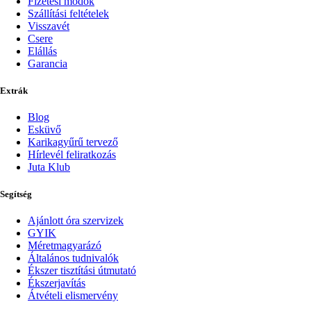
Fizetési módok
Szállítási feltételek
Visszavét
Csere
Elállás
Garancia
Extrák
Blog
Esküvő
Karikagyűrű tervező
Hírlevél feliratkozás
Juta Klub
Segítség
Ajánlott óra szervizek
GYIK
Méretmagyarázó
Általános tudnivalók
Ékszer tisztítási útmutató
Ékszerjavítás
Átvételi elismervény