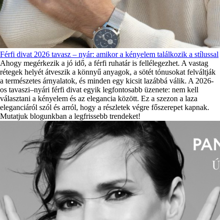
Férfi divat 2026 tavasz – nyár: amikor a kényelem találkozik a stílussal
Ahogy megérkezik a jó idő, a férfi ruhatár is fellélegezhet. A vastag
rétegek helyét átveszik a könnyű anyagok, a sötét tónusokat felváltják
a természetes árnyalatok, és minden egy kicsit lazábbá válik. A 2026-
os tavaszi–nyári férfi divat egyik legfontosabb üzenete: nem kell
választani a kényelem és az elegancia között. Ez a szezon a laza
eleganciáról szól és arról, hogy a részletek végre főszerepet kapnak.
Mutatjuk blogunkban a legfrissebb trendeket!