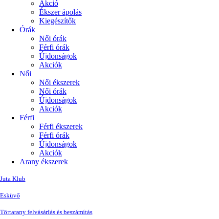
Akció
Ékszer ápolás
Kiegészítők
Órák
Női órák
Férfi órák
Újdonságok
Akciók
Női
Női ékszerek
Női órák
Újdonságok
Akciók
Férfi
Férfi ékszerek
Férfi órák
Újdonságok
Akciók
Arany ékszerek
Juta Klub
Esküvő
Törtarany felvásárlás és beszámítás