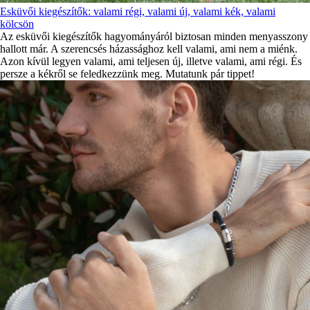
Esküvői kiegészítők: valami régi, valami új, valami kék, valami
kölcsön
Az esküvői kiegészítők hagyományáról biztosan minden menyasszony
hallott már. A szerencsés házassághoz kell valami, ami nem a miénk.
Azon kívül legyen valami, ami teljesen új, illetve valami, ami régi. És
persze a kékről se feledkezzünk meg. Mutatunk pár tippet!