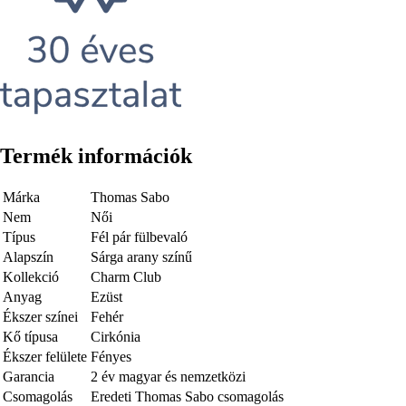
Termék információk
Márka
Thomas Sabo
Nem
Női
Típus
Fél pár fülbevaló
Alapszín
Sárga arany színű
Kollekció
Charm Club
Anyag
Ezüst
Ékszer színei
Fehér
Kő típusa
Cirkónia
Ékszer felülete
Fényes
Garancia
2 év magyar és nemzetközi
Csomagolás
Eredeti Thomas Sabo csomagolás