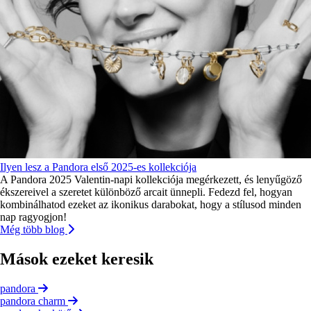
Ilyen lesz a Pandora első 2025-es kollekciója
A Pandora 2025 Valentin-napi kollekciója megérkezett, és lenyűgöző
ékszereivel a szeretet különböző arcait ünnepli. Fedezd fel, hogyan
kombinálhatod ezeket az ikonikus darabokat, hogy a stílusod minden
nap ragyogjon!
Még több blog
Mások ezeket keresik
pandora
pandora charm