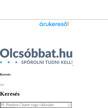
Ékszer az Árukeresőn
Keresés
Keresés