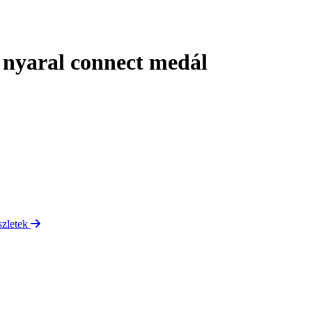
nyaral connect medál
szletek