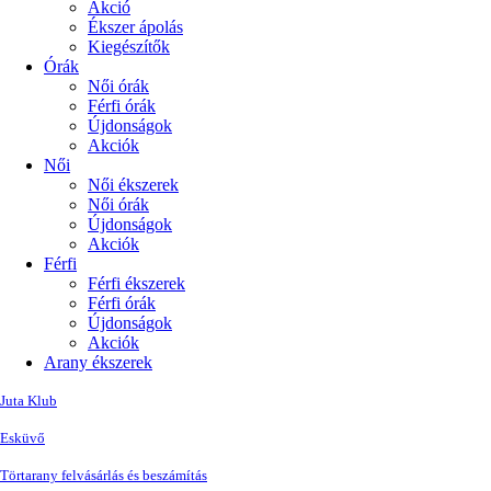
Akció
Ékszer ápolás
Kiegészítők
Órák
Női órák
Férfi órák
Újdonságok
Akciók
Női
Női ékszerek
Női órák
Újdonságok
Akciók
Férfi
Férfi ékszerek
Férfi órák
Újdonságok
Akciók
Arany ékszerek
Juta Klub
Esküvő
Törtarany felvásárlás és beszámítás