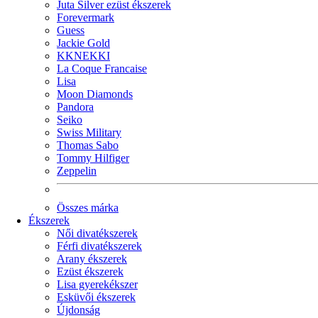
Juta Silver ezüst ékszerek
Forevermark
Guess
Jackie Gold
KKNEKKI
La Coque Francaise
Lisa
Moon Diamonds
Pandora
Seiko
Swiss Military
Thomas Sabo
Tommy Hilfiger
Zeppelin
Összes márka
Ékszerek
Női divatékszerek
Férfi divatékszerek
Arany ékszerek
Ezüst ékszerek
Lisa gyerekékszer
Esküvői ékszerek
Újdonság