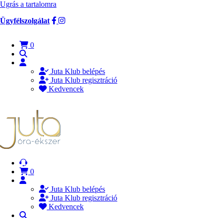
Ugrás a tartalomra
Ügyfélszolgálat
0
Juta Klub belépés
Juta Klub regisztráció
Kedvencek
0
Juta Klub belépés
Juta Klub regisztráció
Kedvencek