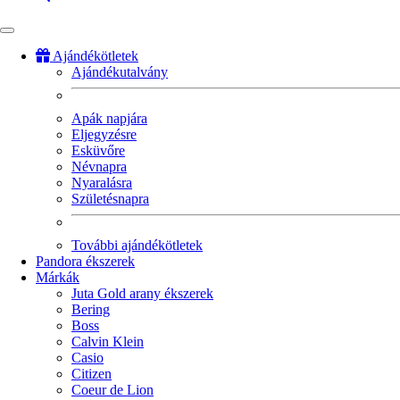
Ajándékötletek
Ajándékutalvány
Fő
navigáció
Apák napjára
Eljegyzésre
Esküvőre
Névnapra
Nyaralásra
Születésnapra
További ajándékötletek
Pandora ékszerek
Márkák
Juta Gold arany ékszerek
Bering
Boss
Calvin Klein
Casio
Citizen
Coeur de Lion