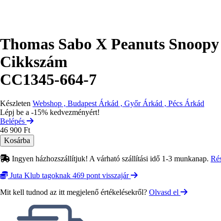
Thomas Sabo X Peanuts Snoopy 
Cikkszám
CC1345-664-7
Készleten
Webshop , Budapest Árkád , Győr Árkád , Pécs Árkád
Lépj be a -15% kedvezményért!
Belépés
46 900 Ft
Ingyen házhozszállítjuk! A várható szállítási idő 1-3 munkanap.
Ré
Juta Klub tagoknak 469 pont visszajár
Mit kell tudnod az itt megjelenő értékelésekről?
Olvasd el