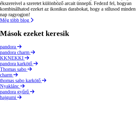
ékszereivel a szeretet különböző arcait ünnepli. Fedezd fel, hogyan
kombinálhatod ezeket az ikonikus darabokat, hogy a stílusod minden
nap ragyogjon!
Még több blog
Mások ezeket keresik
pandora
pandora charm
KKNEKKI
pandora karkötő
Thomas sabo
charm
thomas sabo karkötő
Nyaklánc
pandora gyűrű
hajgumi