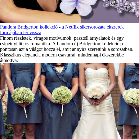
Pandora Bridgerton kollekció - a Netflix sikersorozata ékszerek
formájában tér vissza
Finom részletek, virágos motívumok, pasztell árnyalatok és egy
csipetnyi titkos romantika. A Pandora új Bridgerton kollekciója
pontosan azt a világot hozza el, amit annyira szeretünk a sorozatban.
Klasszikus elegancia modern csavarral, mindennapi ékszerekbe
álmodva.