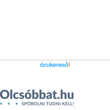
Ékszer az Árukeresőn