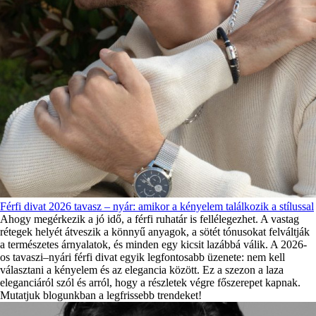
Férfi divat 2026 tavasz – nyár: amikor a kényelem találkozik a stílussal
Ahogy megérkezik a jó idő, a férfi ruhatár is fellélegezhet. A vastag
rétegek helyét átveszik a könnyű anyagok, a sötét tónusokat felváltják
a természetes árnyalatok, és minden egy kicsit lazábbá válik. A 2026-
os tavaszi–nyári férfi divat egyik legfontosabb üzenete: nem kell
választani a kényelem és az elegancia között. Ez a szezon a laza
eleganciáról szól és arról, hogy a részletek végre főszerepet kapnak.
Mutatjuk blogunkban a legfrissebb trendeket!