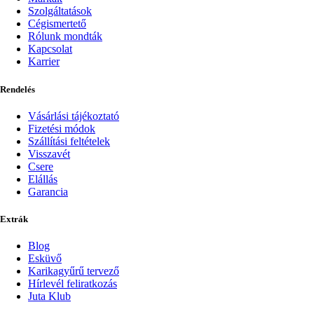
Szolgáltatások
Cégismertető
Rólunk mondták
Kapcsolat
Karrier
Rendelés
Vásárlási tájékoztató
Fizetési módok
Szállítási feltételek
Visszavét
Csere
Elállás
Garancia
Extrák
Blog
Esküvő
Karikagyűrű tervező
Hírlevél feliratkozás
Juta Klub