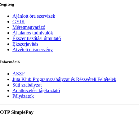
Segítség
Ajánlott óra szervizek
GYIK
Méretmagyarázó
Általános tudnivalók
Ékszer tisztítási útmutató
Ékszerjavítás
Átvételi elismervény
Információ
ÁSZF
Juta Klub Programszabályzat és Részvételi Feltételek
Süti szabályzat
Adatkezelési tájékoztató
Pályázatok
OTP SimplePay