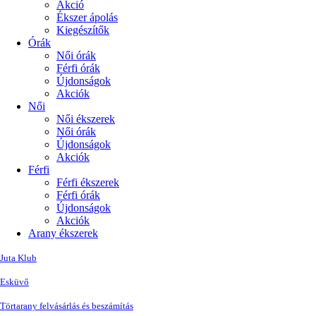
Akció
Ékszer ápolás
Kiegészítők
Órák
Női órák
Férfi órák
Újdonságok
Akciók
Női
Női ékszerek
Női órák
Újdonságok
Akciók
Férfi
Férfi ékszerek
Férfi órák
Újdonságok
Akciók
Arany ékszerek
Juta Klub
Esküvő
Törtarany felvásárlás és beszámítás