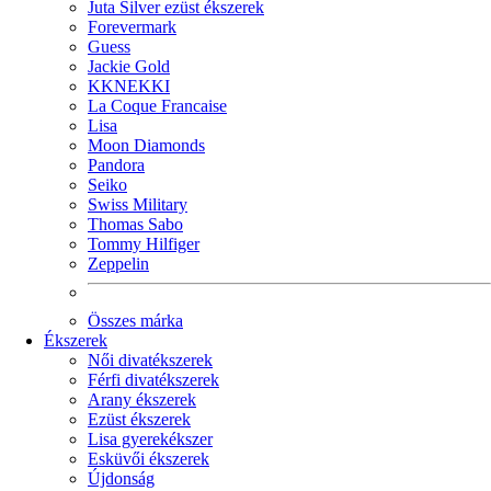
Juta Silver ezüst ékszerek
Forevermark
Guess
Jackie Gold
KKNEKKI
La Coque Francaise
Lisa
Moon Diamonds
Pandora
Seiko
Swiss Military
Thomas Sabo
Tommy Hilfiger
Zeppelin
Összes márka
Ékszerek
Női divatékszerek
Férfi divatékszerek
Arany ékszerek
Ezüst ékszerek
Lisa gyerekékszer
Esküvői ékszerek
Újdonság