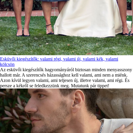
Esküvői kiegészítők: valami régi, valami új, valami kék, valami
kölcsön
Az esküvői kiegészítők hagyományáról biztosan minden menyasszony
hallott már. A szerencsés házassághoz kell valami, ami nem a miénk.
Azon kívül legyen valami, ami teljesen új, illetve valami, ami régi. És
persze a kékről se feledkezzünk meg. Mutatunk pár tippet!