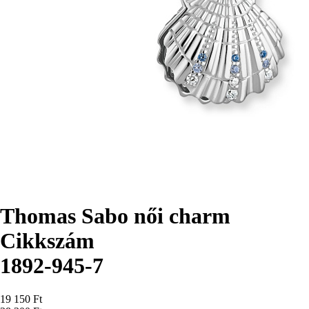
Thomas Sabo női charm
Cikkszám
1892-945-7
Ár
19 150 Ft