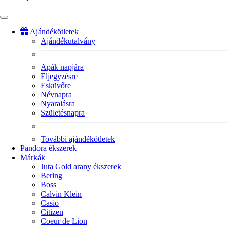
Ajándékötletek
Ajándékutalvány
Fő
navigáció
Apák napjára
Eljegyzésre
Esküvőre
Névnapra
Nyaralásra
Születésnapra
További ajándékötletek
Pandora ékszerek
Márkák
Juta Gold arany ékszerek
Bering
Boss
Calvin Klein
Casio
Citizen
Coeur de Lion