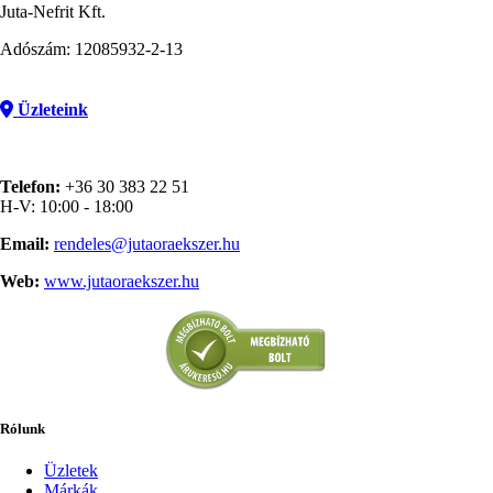
Juta-Nefrit Kft.
Adószám: 12085932-2-13
Üzleteink
Telefon:
+36 30 383 22 51
H-V: 10:00 - 18:00
Email:
rendeles@jutaoraekszer.hu
Web:
www.jutaoraekszer.hu
Rólunk
Üzletek
Márkák