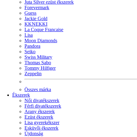
Juta Silver ezüst ékszerek
Forevermark
Guess
Jackie Gold
KKNEKKI
La Coque Francaise
Lisa
Moon Diamonds
Pandora
Seiko
Swiss Military
Thomas Sabo
Tommy Hilfiger
Zeppelin
Összes márka
Ékszerek
Női divatékszerek
Férfi divatékszerek
Arany ékszerek
Ezüst ékszerek
Lisa gyerekékszer
Esküvői ékszerek
Újdonság