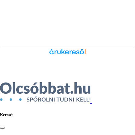
Ékszer az Árukeresőn
Keresés