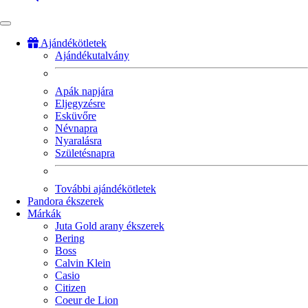
Ajándékötletek
Ajándékutalvány
Fő
navigáció
Apák napjára
Eljegyzésre
Esküvőre
Névnapra
Nyaralásra
Születésnapra
További ajándékötletek
Pandora ékszerek
Márkák
Juta Gold arany ékszerek
Bering
Boss
Calvin Klein
Casio
Citizen
Coeur de Lion