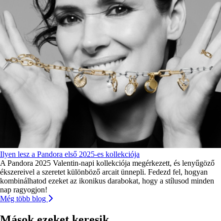
Ilyen lesz a Pandora első 2025-es kollekciója
A Pandora 2025 Valentin-napi kollekciója megérkezett, és lenyűgöző
ékszereivel a szeretet különböző arcait ünnepli. Fedezd fel, hogyan
kombinálhatod ezeket az ikonikus darabokat, hogy a stílusod minden
nap ragyogjon!
Még több blog
Mások ezeket keresik