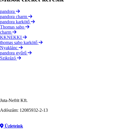
pandora
pandora charm
pandora karkötő
Thomas sabo
charm
KKNEKKI
thomas sabo karkötő
Nyaklánc
pandora gyűrű
Szikrázó
Juta-Nefrit Kft.
Adószám: 12085932-2-13
Üzleteink