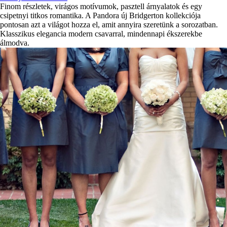
Finom részletek, virágos motívumok, pasztell árnyalatok és egy
csipetnyi titkos romantika. A Pandora új Bridgerton kollekciója
pontosan azt a világot hozza el, amit annyira szeretünk a sorozatban.
Klasszikus elegancia modern csavarral, mindennapi ékszerekbe
álmodva.