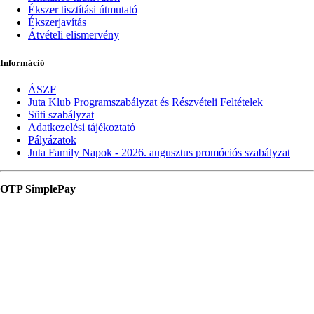
Ékszer tisztítási útmutató
Ékszerjavítás
Átvételi elismervény
Információ
ÁSZF
Juta Klub Programszabályzat és Részvételi Feltételek
Süti szabályzat
Adatkezelési tájékoztató
Pályázatok
Juta Family Napok - 2026. augusztus promóciós szabályzat
OTP SimplePay