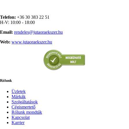
Telefon:
+36 30 383 22 51
H-V: 10:00 - 18:00
Email:
rendeles@jutaoraekszer.hu
Web:
www.jutaoraekszer.hu
Rólunk
Üzletek
Márkák
Szolgáltatások
Cégismertető
Rólunk mondták
Kapcsolat
Karrier