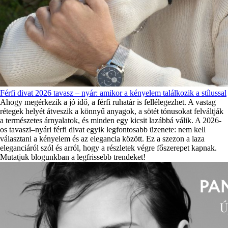
Férfi divat 2026 tavasz – nyár: amikor a kényelem találkozik a stílussal
Ahogy megérkezik a jó idő, a férfi ruhatár is fellélegezhet. A vastag
rétegek helyét átveszik a könnyű anyagok, a sötét tónusokat felváltják
a természetes árnyalatok, és minden egy kicsit lazábbá válik. A 2026-
os tavaszi–nyári férfi divat egyik legfontosabb üzenete: nem kell
választani a kényelem és az elegancia között. Ez a szezon a laza
eleganciáról szól és arról, hogy a részletek végre főszerepet kapnak.
Mutatjuk blogunkban a legfrissebb trendeket!