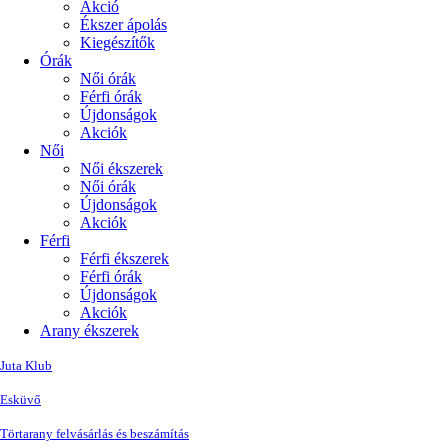
Akció
Ékszer ápolás
Kiegészítők
Órák
Női órák
Férfi órák
Újdonságok
Akciók
Női
Női ékszerek
Női órák
Újdonságok
Akciók
Férfi
Férfi ékszerek
Férfi órák
Újdonságok
Akciók
Arany ékszerek
Juta Klub
Esküvő
Törtarany felvásárlás és beszámítás