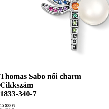
Thomas Sabo női charm
Cikkszám
1833-340-7
Ár
15 600 Ft