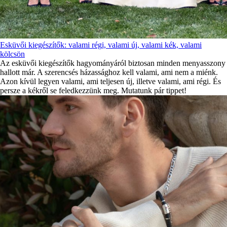
Esküvői kiegészítők: valami régi, valami új, valami kék, valami
kölcsön
Az esküvői kiegészítők hagyományáról biztosan minden menyasszony
hallott már. A szerencsés házassághoz kell valami, ami nem a miénk.
Azon kívül legyen valami, ami teljesen új, illetve valami, ami régi. És
persze a kékről se feledkezzünk meg. Mutatunk pár tippet!