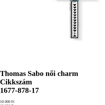
Thomas Sabo női charm
Cikkszám
1677-878-17
Ár
10 000 Ft