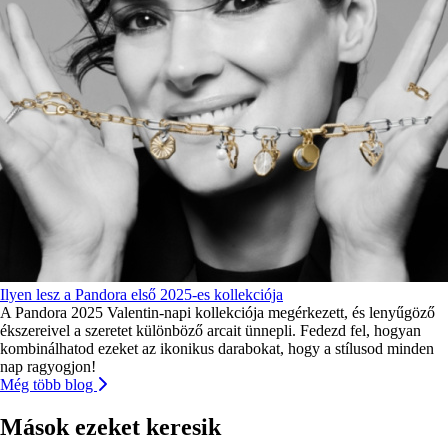
Ilyen lesz a Pandora első 2025-es kollekciója
A Pandora 2025 Valentin-napi kollekciója megérkezett, és lenyűgöző
ékszereivel a szeretet különböző arcait ünnepli. Fedezd fel, hogyan
kombinálhatod ezeket az ikonikus darabokat, hogy a stílusod minden
nap ragyogjon!
Még több blog
Mások ezeket keresik