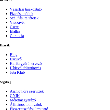
Vásárlási tájékoztató
Fizetési módok
Szállítási feltételek
Visszavét
Csere
Elállás
Garancia
Extrák
Blog
Esküvő
Karikagyűrű tervező
Hírlevél feliratkozás
Juta Klub
Segítség
Ajánlott óra szervizek
GYIK
Méretmagyarázó
Általános tudnivalók
Ékszer tisztítási útmutató