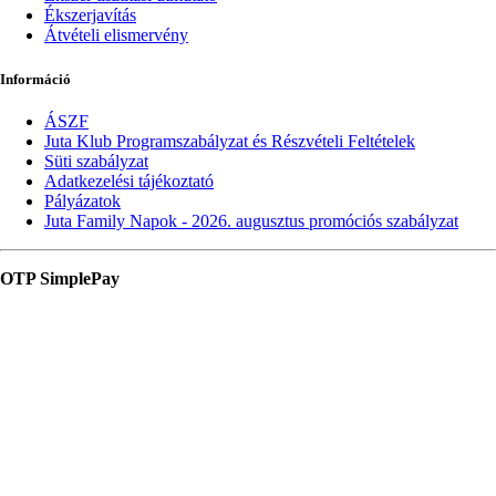
Ékszerjavítás
Átvételi elismervény
Információ
ÁSZF
Juta Klub Programszabályzat és Részvételi Feltételek
Süti szabályzat
Adatkezelési tájékoztató
Pályázatok
Juta Family Napok - 2026. augusztus promóciós szabályzat
OTP SimplePay