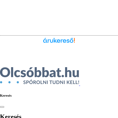
Ékszer az Árukeresőn
Keresés
Keresés