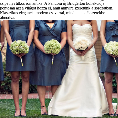
csipetnyi titkos romantika. A Pandora új Bridgerton kollekciója
pontosan azt a világot hozza el, amit annyira szeretünk a sorozatban.
Klasszikus elegancia modern csavarral, mindennapi ékszerekbe
álmodva.