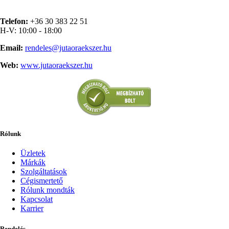
Telefon:
+36 30 383 22 51
H-V: 10:00 - 18:00
Email:
rendeles@jutaoraekszer.hu
Web:
www.jutaoraekszer.hu
Rólunk
Üzletek
Márkák
Szolgáltatások
Cégismertető
Rólunk mondták
Kapcsolat
Karrier
Rendelés