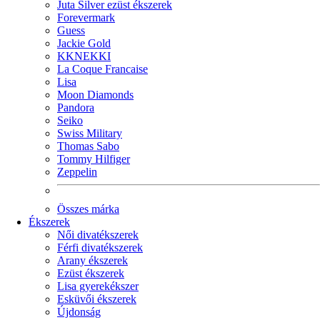
Juta Silver ezüst ékszerek
Forevermark
Guess
Jackie Gold
KKNEKKI
La Coque Francaise
Lisa
Moon Diamonds
Pandora
Seiko
Swiss Military
Thomas Sabo
Tommy Hilfiger
Zeppelin
Összes márka
Ékszerek
Női divatékszerek
Férfi divatékszerek
Arany ékszerek
Ezüst ékszerek
Lisa gyerekékszer
Esküvői ékszerek
Újdonság