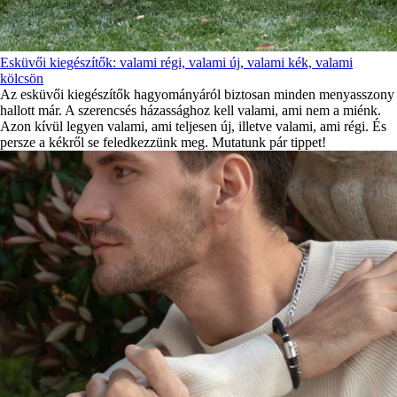
Esküvői kiegészítők: valami régi, valami új, valami kék, valami
kölcsön
Az esküvői kiegészítők hagyományáról biztosan minden menyasszony
hallott már. A szerencsés házassághoz kell valami, ami nem a miénk.
Azon kívül legyen valami, ami teljesen új, illetve valami, ami régi. És
persze a kékről se feledkezzünk meg. Mutatunk pár tippet!