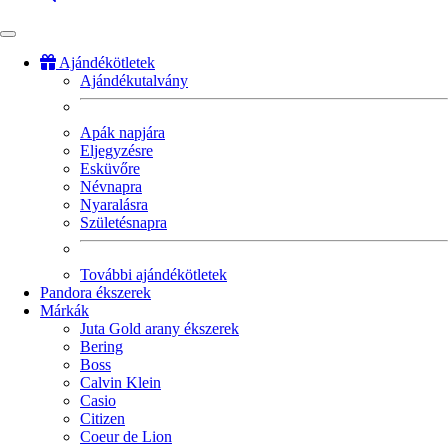
Ajándékötletek
Ajándékutalvány
Fő
navigáció
Apák napjára
Eljegyzésre
Esküvőre
Névnapra
Nyaralásra
Születésnapra
További ajándékötletek
Pandora ékszerek
Márkák
Juta Gold arany ékszerek
Bering
Boss
Calvin Klein
Casio
Citizen
Coeur de Lion