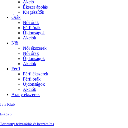
Akció
Ékszer ápolás
Kiegészítők
Órák
Női órák
Férfi órák
Újdonságok
Akciók
Női
Női ékszerek
Női órák
Újdonságok
Akciók
Férfi
Férfi ékszerek
Férfi órák
Újdonságok
Akciók
Arany ékszerek
Juta Klub
Esküvő
Törtarany felvásárlás és beszámítás