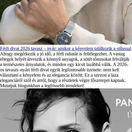
Férfi divat 2026 tavasz – nyár: amikor a kényelem találkozik a stílussal
Ahogy megérkezik a jó idő, a férfi ruhatár is fellélegezhet. A vastag
rétegek helyét átveszik a könnyű anyagok, a sötét tónusokat felváltják
a természetes árnyalatok, és minden egy kicsit lazábbá válik. A 2026-
os tavaszi–nyári férfi divat egyik legfontosabb üzenete: nem kell
választani a kényelem és az elegancia között. Ez a szezon a laza
eleganciáról szól és arról, hogy a részletek végre főszerepet kapnak.
Mutatjuk blogunkban a legfrissebb trendeket!