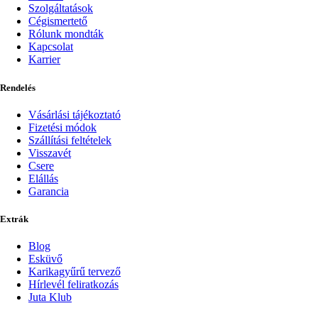
Szolgáltatások
Cégismertető
Rólunk mondták
Kapcsolat
Karrier
Rendelés
Vásárlási tájékoztató
Fizetési módok
Szállítási feltételek
Visszavét
Csere
Elállás
Garancia
Extrák
Blog
Esküvő
Karikagyűrű tervező
Hírlevél feliratkozás
Juta Klub