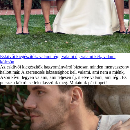
Esküvői kiegészítők: valami régi, valami új, valami kék, valami
kölcsön
Az esküvői kiegészítők hagyományáról biztosan minden menyasszony
hallott már. A szerencsés házassághoz kell valami, ami nem a miénk.
Azon kívül legyen valami, ami teljesen új, illetve valami, ami régi. És
persze a kékről se feledkezzünk meg. Mutatunk pár tippet!