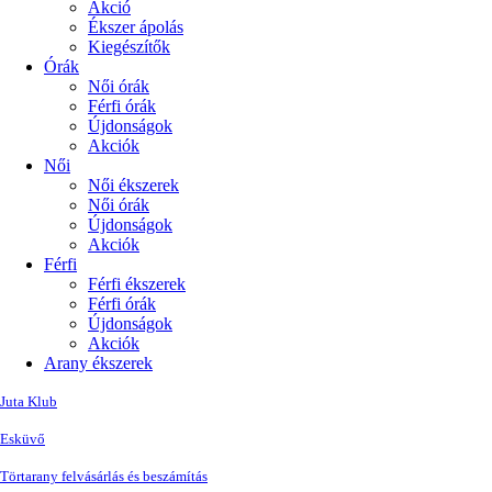
Akció
Ékszer ápolás
Kiegészítők
Órák
Női órák
Férfi órák
Újdonságok
Akciók
Női
Női ékszerek
Női órák
Újdonságok
Akciók
Férfi
Férfi ékszerek
Férfi órák
Újdonságok
Akciók
Arany ékszerek
Juta Klub
Esküvő
Törtarany felvásárlás és beszámítás