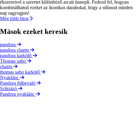
ékszereivel a szeretet különböző arcait ünnepli. Fedezd fel, hogyan
kombinálhatod ezeket az ikonikus darabokat, hogy a stílusod minden
nap ragyogjon!
Még több blog
Mások ezeket keresik
pandora
pandora charm
pandora karkötő
Thomas sabo
charm
thomas sabo karkötő
Nyaklánc
Pandora fülbevaló
Szikrázó
Pandora nyaklánc