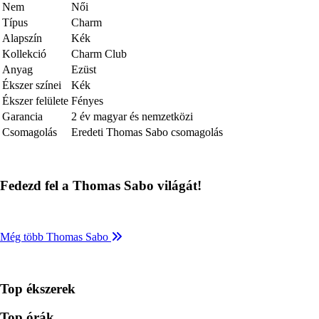
Nem
Női
Típus
Charm
Alapszín
Kék
Kollekció
Charm Club
Anyag
Ezüst
Ékszer színei
Kék
Ékszer felülete
Fényes
Garancia
2 év magyar és nemzetközi
Csomagolás
Eredeti Thomas Sabo csomagolás
Fedezd fel a Thomas Sabo világát!
Még több Thomas Sabo
Top ékszerek
Top órák