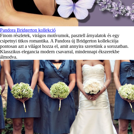
Pandora Bridgerton kollekció
Finom részletek, virágos motívumok, pasztell árnyalatok és egy
csipetnyi titkos romantika. A Pandora új Bridgerton kollekciója
pontosan azt a világot hozza el, amit annyira szeretünk a sorozatban.
Klasszikus elegancia modern csavarral, mindennapi ékszerekbe
álmodva.