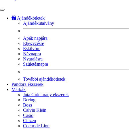
Ajándékötletek
Ajándékutalvány
Fő
navigáció
Apák napjára
Eljegyzésre
Esküvőre
Névnapra
Nyaralásra
Születésnapra
További ajándékötletek
Pandora ékszerek
Márkák
Juta Gold arany ékszerek
Bering
Boss
Calvin Klein
Casio
Citizen
Coeur de Lion