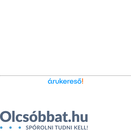
Ékszer az Árukeresőn