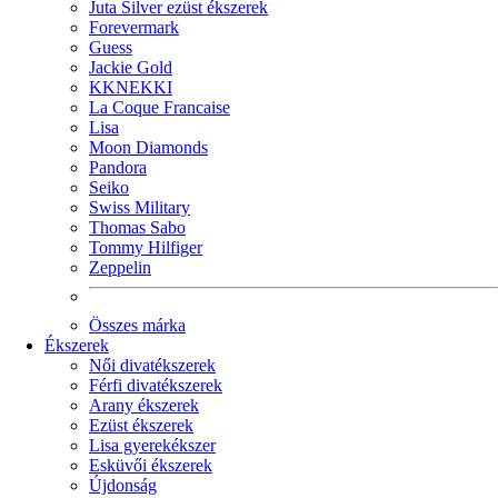
Juta Silver ezüst ékszerek
Forevermark
Guess
Jackie Gold
KKNEKKI
La Coque Francaise
Lisa
Moon Diamonds
Pandora
Seiko
Swiss Military
Thomas Sabo
Tommy Hilfiger
Zeppelin
Összes márka
Ékszerek
Női divatékszerek
Férfi divatékszerek
Arany ékszerek
Ezüst ékszerek
Lisa gyerekékszer
Esküvői ékszerek
Újdonság