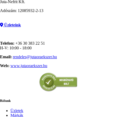
Juta-Nefrit Kft.
Adószám: 12085932-2-13
Üzleteink
Telefon:
+36 30 383 22 51
H-V: 10:00 - 18:00
Email:
rendeles@jutaoraekszer.hu
Web:
www.jutaoraekszer.hu
Rólunk
Üzletek
Márkák