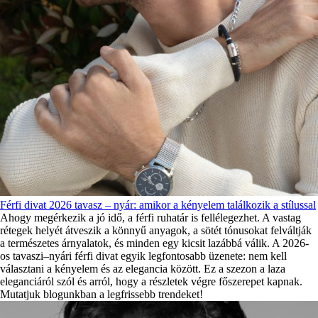
Férfi divat 2026 tavasz – nyár: amikor a kényelem találkozik a stílussal
Ahogy megérkezik a jó idő, a férfi ruhatár is fellélegezhet. A vastag
rétegek helyét átveszik a könnyű anyagok, a sötét tónusokat felváltják
a természetes árnyalatok, és minden egy kicsit lazábbá válik. A 2026-
os tavaszi–nyári férfi divat egyik legfontosabb üzenete: nem kell
választani a kényelem és az elegancia között. Ez a szezon a laza
eleganciáról szól és arról, hogy a részletek végre főszerepet kapnak.
Mutatjuk blogunkban a legfrissebb trendeket!