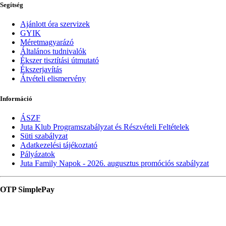
Segítség
Ajánlott óra szervizek
GYIK
Méretmagyarázó
Általános tudnivalók
Ékszer tisztítási útmutató
Ékszerjavítás
Átvételi elismervény
Információ
ÁSZF
Juta Klub Programszabályzat és Részvételi Feltételek
Süti szabályzat
Adatkezelési tájékoztató
Pályázatok
Juta Family Napok - 2026. augusztus promóciós szabályzat
OTP SimplePay