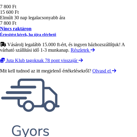
Ár
7 800 Ft
15 600 Ft
Elmúlt 30 nap legalacsonyabb ára
7 800 Ft
Nincs raktáron
Értesítést kérek, ha újra elérhető
Vásárolj legalább 15.000 ft-ért, és ingyen házhozszállítjuk! A
várható szállítási idő 1-3 munkanap.
Részletek
Juta Klub tagoknak 78 pont visszajár
Mit kell tudnod az itt megjelenő értékelésekről?
Olvasd el