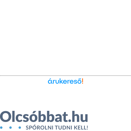
Ékszer az Árukeresőn