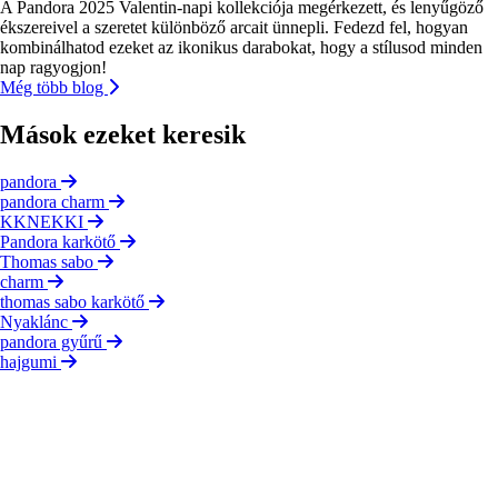
A Pandora 2025 Valentin-napi kollekciója megérkezett, és lenyűgöző
ékszereivel a szeretet különböző arcait ünnepli. Fedezd fel, hogyan
kombinálhatod ezeket az ikonikus darabokat, hogy a stílusod minden
nap ragyogjon!
Még több blog
Mások ezeket keresik
pandora
pandora charm
KKNEKKI
Pandora karkötő
Thomas sabo
charm
thomas sabo karkötő
Nyaklánc
pandora gyűrű
hajgumi