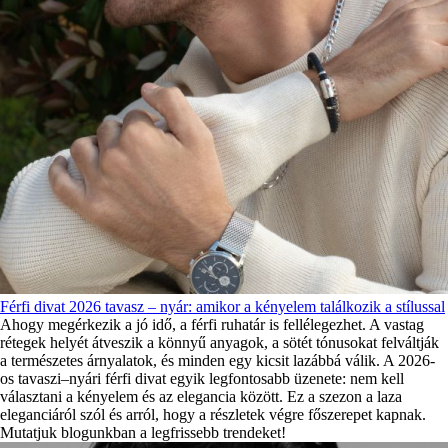
Férfi divat 2026 tavasz – nyár: amikor a kényelem találkozik a stílussal
Ahogy megérkezik a jó idő, a férfi ruhatár is fellélegezhet. A vastag
rétegek helyét átveszik a könnyű anyagok, a sötét tónusokat felváltják
a természetes árnyalatok, és minden egy kicsit lazábbá válik. A 2026-
os tavaszi–nyári férfi divat egyik legfontosabb üzenete: nem kell
választani a kényelem és az elegancia között. Ez a szezon a laza
eleganciáról szól és arról, hogy a részletek végre főszerepet kapnak.
Mutatjuk blogunkban a legfrissebb trendeket!