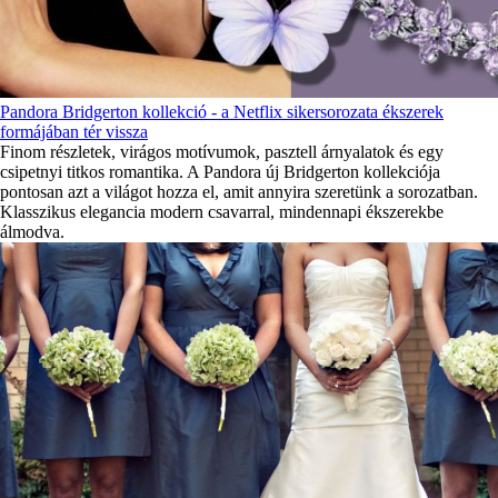
Pandora Bridgerton kollekció - a Netflix sikersorozata ékszerek
formájában tér vissza
Finom részletek, virágos motívumok, pasztell árnyalatok és egy
csipetnyi titkos romantika. A Pandora új Bridgerton kollekciója
pontosan azt a világot hozza el, amit annyira szeretünk a sorozatban.
Klasszikus elegancia modern csavarral, mindennapi ékszerekbe
álmodva.