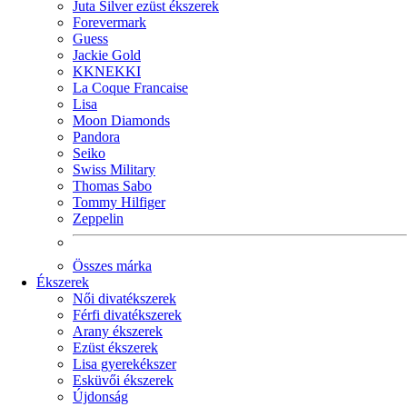
Juta Silver ezüst ékszerek
Forevermark
Guess
Jackie Gold
KKNEKKI
La Coque Francaise
Lisa
Moon Diamonds
Pandora
Seiko
Swiss Military
Thomas Sabo
Tommy Hilfiger
Zeppelin
Összes márka
Ékszerek
Női divatékszerek
Férfi divatékszerek
Arany ékszerek
Ezüst ékszerek
Lisa gyerekékszer
Esküvői ékszerek
Újdonság