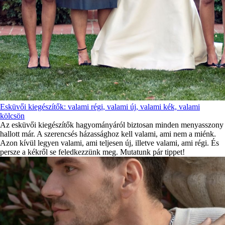
Esküvői kiegészítők: valami régi, valami új, valami kék, valami
kölcsön
Az esküvői kiegészítők hagyományáról biztosan minden menyasszony
hallott már. A szerencsés házassághoz kell valami, ami nem a miénk.
Azon kívül legyen valami, ami teljesen új, illetve valami, ami régi. És
persze a kékről se feledkezzünk meg. Mutatunk pár tippet!