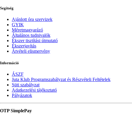
Segítség
Ajánlott óra szervizek
GYIK
Méretmagyarázó
Általános tudnivalók
Ékszer tisztítási útmutató
Ékszerjavítás
Átvételi elismervény
Információ
ÁSZF
Juta Klub Programszabályzat és Részvételi Feltételek
Süti szabályzat
Adatkezelési tájékoztató
Pályázatok
OTP SimplePay