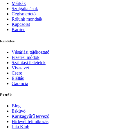
Márkák
Szolgáltatások
Cégismertető
Rólunk mondták
Kapcsolat
Karrier
Rendelés
Vásárlási tájékoztató
Fizetési módok
Szállítási feltételek
Visszavét
Csere
Elállás
Garancia
Extrák
Blog
Esküvő
Karikagyűrű tervező
Hírlevél feliratkozás
Juta Klub