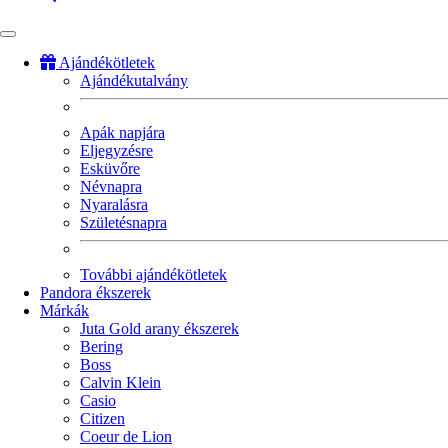
Ajándékötletek
Ajándékutalvány
Fő
navigáció
Apák napjára
Eljegyzésre
Esküvőre
Névnapra
Nyaralásra
Születésnapra
További ajándékötletek
Pandora ékszerek
Márkák
Juta Gold arany ékszerek
Bering
Boss
Calvin Klein
Casio
Citizen
Coeur de Lion