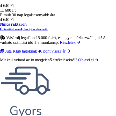
Ár
4 640 Ft
11 600 Ft
Elmúlt 30 nap legalacsonyabb ára
4 640 Ft
Nincs raktáron
Értesítést kérek, ha újra elérhető
Vásárolj legalább 15.000 ft-ért, és ingyen házhozszállítjuk! A
várható szállítási idő 1-3 munkanap.
Részletek
Juta Klub tagoknak 46 pont visszajár
Mit kell tudnod az itt megjelenő értékelésekről?
Olvasd el