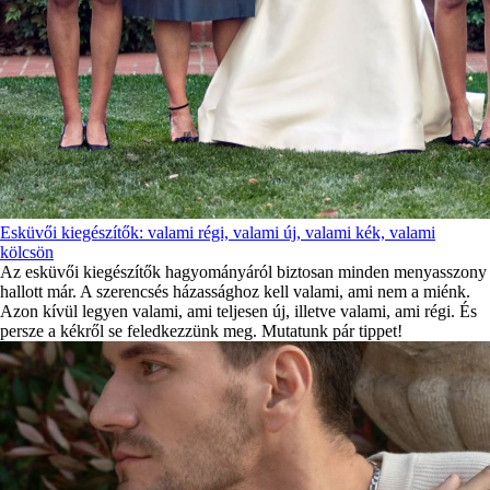
Esküvői kiegészítők: valami régi, valami új, valami kék, valami
kölcsön
Az esküvői kiegészítők hagyományáról biztosan minden menyasszony
hallott már. A szerencsés házassághoz kell valami, ami nem a miénk.
Azon kívül legyen valami, ami teljesen új, illetve valami, ami régi. És
persze a kékről se feledkezzünk meg. Mutatunk pár tippet!