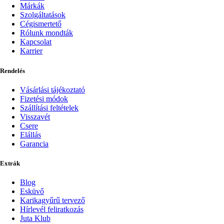
Márkák
Szolgáltatások
Cégismertető
Rólunk mondták
Kapcsolat
Karrier
Rendelés
Vásárlási tájékoztató
Fizetési módok
Szállítási feltételek
Visszavét
Csere
Elállás
Garancia
Extrák
Blog
Esküvő
Karikagyűrű tervező
Hírlevél feliratkozás
Juta Klub