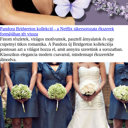
Pandora Bridgerton kollekció - a Netflix sikersorozata ékszerek
formájában tér vissza
Finom részletek, virágos motívumok, pasztell árnyalatok és egy
csipetnyi titkos romantika. A Pandora új Bridgerton kollekciója
pontosan azt a világot hozza el, amit annyira szeretünk a sorozatban.
Klasszikus elegancia modern csavarral, mindennapi ékszerekbe
álmodva.