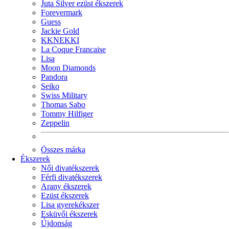
Juta Silver ezüst ékszerek
Forevermark
Guess
Jackie Gold
KKNEKKI
La Coque Francaise
Lisa
Moon Diamonds
Pandora
Seiko
Swiss Military
Thomas Sabo
Tommy Hilfiger
Zeppelin
Összes márka
Ékszerek
Női divatékszerek
Férfi divatékszerek
Arany ékszerek
Ezüst ékszerek
Lisa gyerekékszer
Esküvői ékszerek
Újdonság