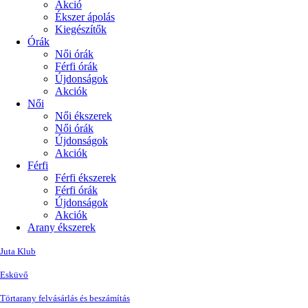
Akció
Ékszer ápolás
Kiegészítők
Órák
Női órák
Férfi órák
Újdonságok
Akciók
Női
Női ékszerek
Női órák
Újdonságok
Akciók
Férfi
Férfi ékszerek
Férfi órák
Újdonságok
Akciók
Arany ékszerek
Juta Klub
Esküvő
Törtarany felvásárlás és beszámítás