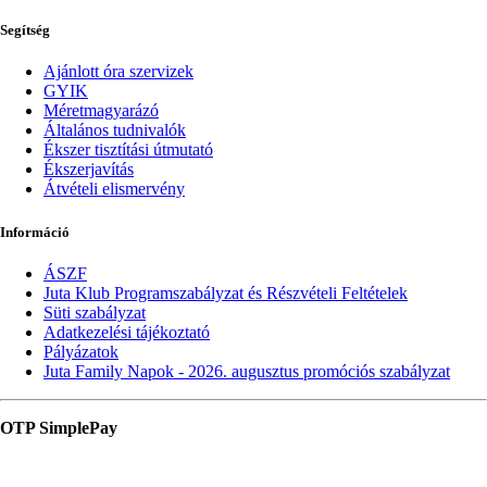
Segítség
Ajánlott óra szervizek
GYIK
Méretmagyarázó
Általános tudnivalók
Ékszer tisztítási útmutató
Ékszerjavítás
Átvételi elismervény
Információ
ÁSZF
Juta Klub Programszabályzat és Részvételi Feltételek
Süti szabályzat
Adatkezelési tájékoztató
Pályázatok
Juta Family Napok - 2026. augusztus promóciós szabályzat
OTP SimplePay