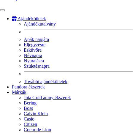
Ajándékötletek
Ajándékutalvány
Fő
navigáció
Apák napjára
Eljegyzésre
Esküvőre
Névnapra
Nyaralásra
Születésnapra
További ajándékötletek
Pandora ékszerek
Márkák
Juta Gold arany ékszerek
Bering
Boss
Calvin Klein
Casio
Citizen
Coeur de Lion