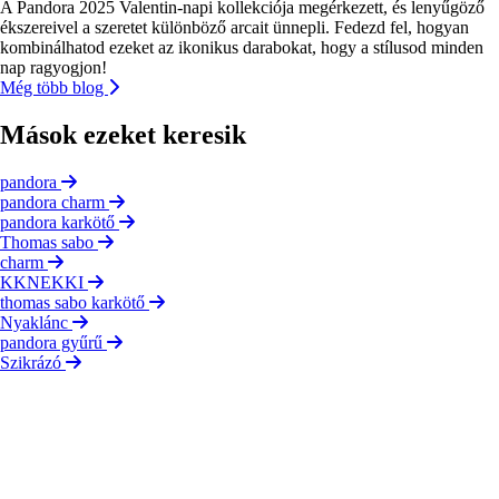
A Pandora 2025 Valentin-napi kollekciója megérkezett, és lenyűgöző
ékszereivel a szeretet különböző arcait ünnepli. Fedezd fel, hogyan
kombinálhatod ezeket az ikonikus darabokat, hogy a stílusod minden
nap ragyogjon!
Még több blog
Mások ezeket keresik
pandora
pandora charm
pandora karkötő
Thomas sabo
charm
KKNEKKI
thomas sabo karkötő
Nyaklánc
pandora gyűrű
Szikrázó