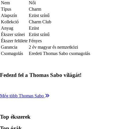
Nem
Női
Típus
Charm
Alapszín
Ezüst színű
Kollekció
Charm Club
Anyag
Ezüst
Ékszer színei
Ezüst színű
Ékszer felülete
Fényes
Garancia
2 év magyar és nemzetközi
Csomagolás
Eredeti Thomas Sabo csomagolás
Fedezd fel a Thomas Sabo világát!
Még több Thomas Sabo
Top ékszerek
Top órák