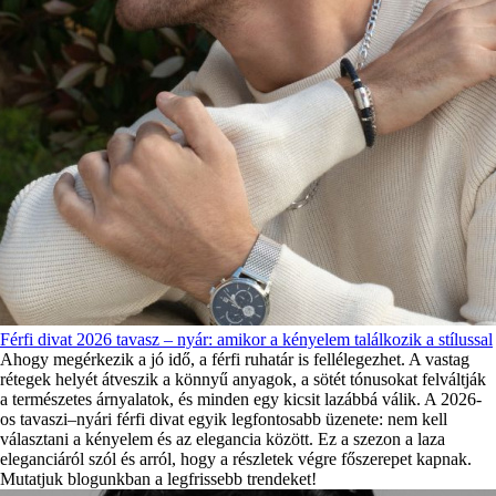
Férfi divat 2026 tavasz – nyár: amikor a kényelem találkozik a stílussal
Ahogy megérkezik a jó idő, a férfi ruhatár is fellélegezhet. A vastag
rétegek helyét átveszik a könnyű anyagok, a sötét tónusokat felváltják
a természetes árnyalatok, és minden egy kicsit lazábbá válik. A 2026-
os tavaszi–nyári férfi divat egyik legfontosabb üzenete: nem kell
választani a kényelem és az elegancia között. Ez a szezon a laza
eleganciáról szól és arról, hogy a részletek végre főszerepet kapnak.
Mutatjuk blogunkban a legfrissebb trendeket!