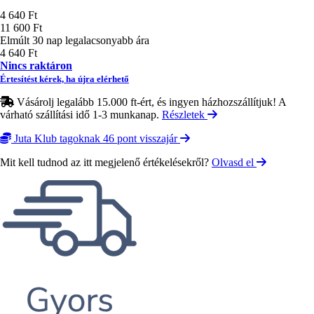
Ár
4 640 Ft
11 600 Ft
Elmúlt 30 nap legalacsonyabb ára
4 640 Ft
Nincs raktáron
Értesítést kérek, ha újra elérhető
Vásárolj legalább 15.000 ft-ért, és ingyen házhozszállítjuk! A
várható szállítási idő 1-3 munkanap.
Részletek
Juta Klub tagoknak 46 pont visszajár
Mit kell tudnod az itt megjelenő értékelésekről?
Olvasd el