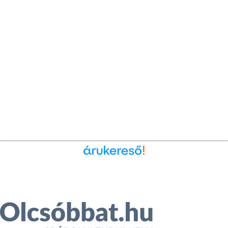
Ékszer az Árukeresőn