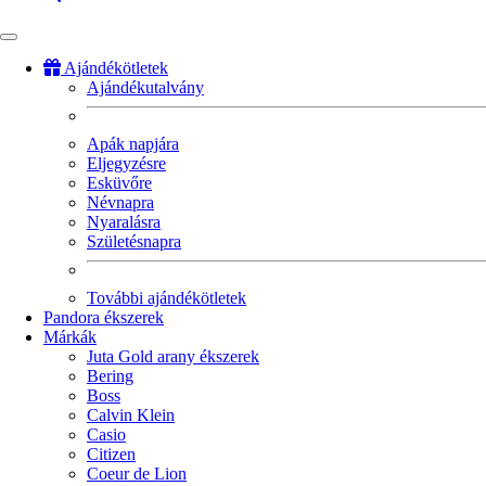
Ajándékötletek
Ajándékutalvány
Fő
navigáció
Apák napjára
Eljegyzésre
Esküvőre
Névnapra
Nyaralásra
Születésnapra
További ajándékötletek
Pandora ékszerek
Márkák
Juta Gold arany ékszerek
Bering
Boss
Calvin Klein
Casio
Citizen
Coeur de Lion