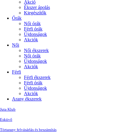
Akció
Ékszer ápolás
Kiegészítők
Órák
Női órák
Férfi órák
Újdonságok
Akciók
Női
Női ékszerek
Női órák
Újdonságok
Akciók
Férfi
Férfi ékszerek
Férfi órák
Újdonságok
Akciók
Arany ékszerek
Juta Klub
Esküvő
Törtarany felvásárlás és beszámítás