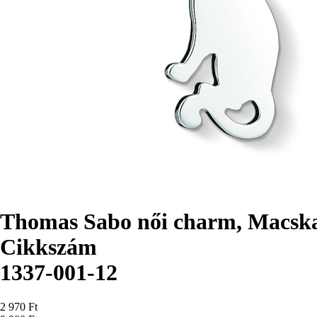
Thomas Sabo női charm, Macsk
Cikkszám
1337-001-12
Ár
2 970 Ft