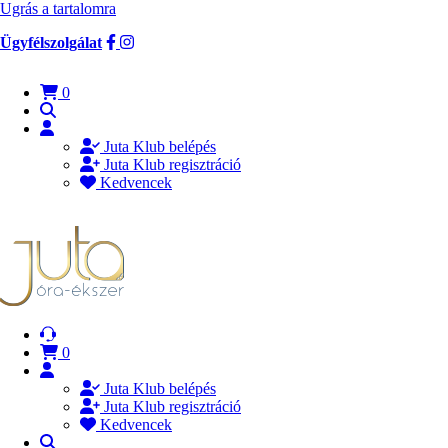
Ugrás a tartalomra
Ügyfélszolgálat
0
Juta Klub belépés
Juta Klub regisztráció
Kedvencek
0
Juta Klub belépés
Juta Klub regisztráció
Kedvencek