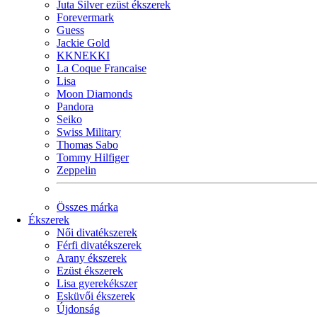
Juta Silver ezüst ékszerek
Forevermark
Guess
Jackie Gold
KKNEKKI
La Coque Francaise
Lisa
Moon Diamonds
Pandora
Seiko
Swiss Military
Thomas Sabo
Tommy Hilfiger
Zeppelin
Összes márka
Ékszerek
Női divatékszerek
Férfi divatékszerek
Arany ékszerek
Ezüst ékszerek
Lisa gyerekékszer
Esküvői ékszerek
Újdonság