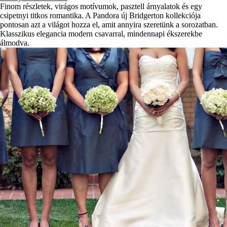
Finom részletek, virágos motívumok, pasztell árnyalatok és egy
csipetnyi titkos romantika. A Pandora új Bridgerton kollekciója
pontosan azt a világot hozza el, amit annyira szeretünk a sorozatban.
Klasszikus elegancia modern csavarral, mindennapi ékszerekbe
álmodva.