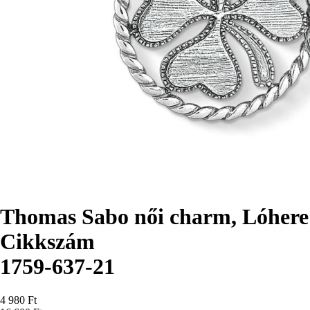
Thomas Sabo női charm, Lóhere
Cikkszám
1759-637-21
Ár
4 980 Ft