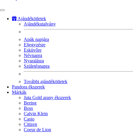
Ajándékötletek
Ajándékutalvány
Fő
navigáció
Apák napjára
Eljegyzésre
Esküvőre
Névnapra
Nyaralásra
Születésnapra
További ajándékötletek
Pandora ékszerek
Márkák
Juta Gold arany ékszerek
Bering
Boss
Calvin Klein
Casio
Citizen
Coeur de Lion