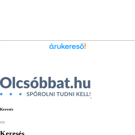
Ékszer az Árukeresőn
Keresés
Keresés