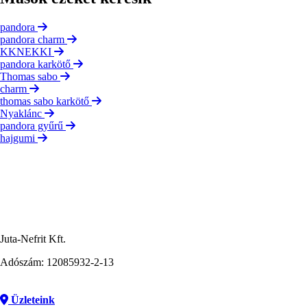
pandora
pandora charm
KKNEKKI
pandora karkötő
Thomas sabo
charm
thomas sabo karkötő
Nyaklánc
pandora gyűrű
hajgumi
Juta-Nefrit Kft.
Adószám: 12085932-2-13
Üzleteink