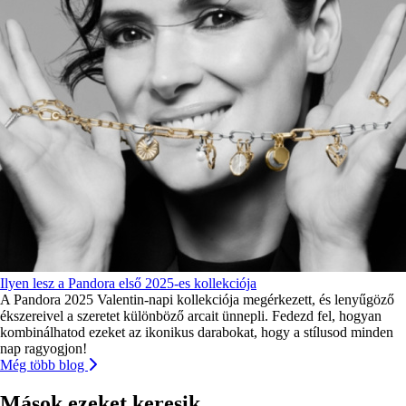
Ilyen lesz a Pandora első 2025-es kollekciója
A Pandora 2025 Valentin-napi kollekciója megérkezett, és lenyűgöző
ékszereivel a szeretet különböző arcait ünnepli. Fedezd fel, hogyan
kombinálhatod ezeket az ikonikus darabokat, hogy a stílusod minden
nap ragyogjon!
Még több blog
Mások ezeket keresik