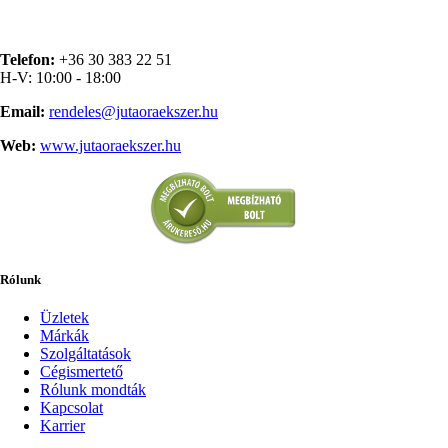
Telefon:
+36 30 383 22 51
H-V: 10:00 - 18:00
Email:
rendeles@jutaoraekszer.hu
Web:
www.jutaoraekszer.hu
Rólunk
Üzletek
Márkák
Szolgáltatások
Cégismertető
Rólunk mondták
Kapcsolat
Karrier