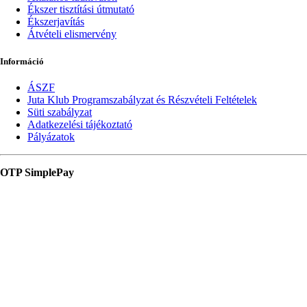
Ékszer tisztítási útmutató
Ékszerjavítás
Átvételi elismervény
Információ
ÁSZF
Juta Klub Programszabályzat és Részvételi Feltételek
Süti szabályzat
Adatkezelési tájékoztató
Pályázatok
OTP SimplePay