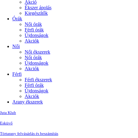
Akció
Ékszer ápolás
Kiegészítők
Órák
Női órák
Férfi órák
Újdonságok
Akciók
Női
Női ékszerek
Női órák
Újdonságok
Akciók
Férfi
Férfi ékszerek
Férfi órák
Újdonságok
Akciók
Arany ékszerek
Juta Klub
Esküvő
Törtarany felvásárlás és beszámítás