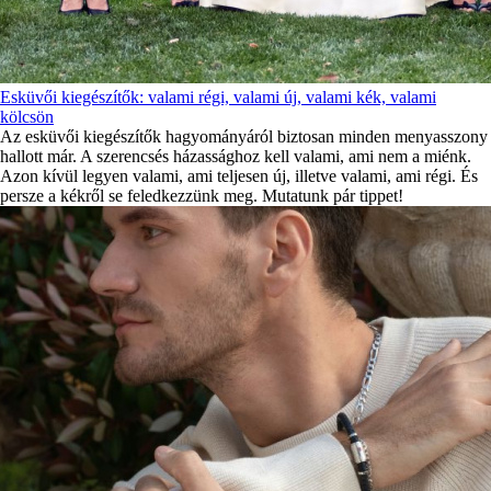
Esküvői kiegészítők: valami régi, valami új, valami kék, valami
kölcsön
Az esküvői kiegészítők hagyományáról biztosan minden menyasszony
hallott már. A szerencsés házassághoz kell valami, ami nem a miénk.
Azon kívül legyen valami, ami teljesen új, illetve valami, ami régi. És
persze a kékről se feledkezzünk meg. Mutatunk pár tippet!