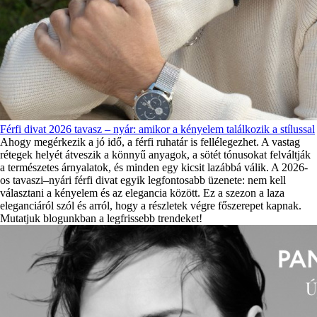
Férfi divat 2026 tavasz – nyár: amikor a kényelem találkozik a stílussal
Ahogy megérkezik a jó idő, a férfi ruhatár is fellélegezhet. A vastag
rétegek helyét átveszik a könnyű anyagok, a sötét tónusokat felváltják
a természetes árnyalatok, és minden egy kicsit lazábbá válik. A 2026-
os tavaszi–nyári férfi divat egyik legfontosabb üzenete: nem kell
választani a kényelem és az elegancia között. Ez a szezon a laza
eleganciáról szól és arról, hogy a részletek végre főszerepet kapnak.
Mutatjuk blogunkban a legfrissebb trendeket!