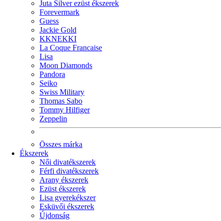
Juta Silver ezüst ékszerek
Forevermark
Guess
Jackie Gold
KKNEKKI
La Coque Francaise
Lisa
Moon Diamonds
Pandora
Seiko
Swiss Military
Thomas Sabo
Tommy Hilfiger
Zeppelin
Összes márka
Ékszerek
Női divatékszerek
Férfi divatékszerek
Arany ékszerek
Ezüst ékszerek
Lisa gyerekékszer
Esküvői ékszerek
Újdonság