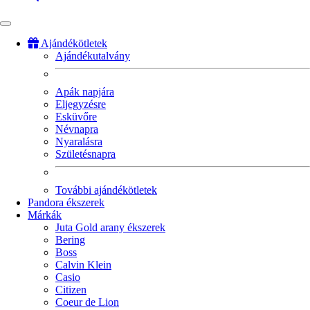
Ajándékötletek
Ajándékutalvány
Fő
navigáció
Apák napjára
Eljegyzésre
Esküvőre
Névnapra
Nyaralásra
Születésnapra
További ajándékötletek
Pandora ékszerek
Márkák
Juta Gold arany ékszerek
Bering
Boss
Calvin Klein
Casio
Citizen
Coeur de Lion