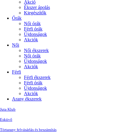
Akció
Ékszer ápolás
Kiegészítők
Órák
Női órák
Férfi órák
Újdonságok
Akciók
Női
Női ékszerek
Női órák
Újdonságok
Akciók
Férfi
Férfi ékszerek
Férfi órák
Újdonságok
Akciók
Arany ékszerek
Juta Klub
Esküvő
Törtarany felvásárlás és beszámítás