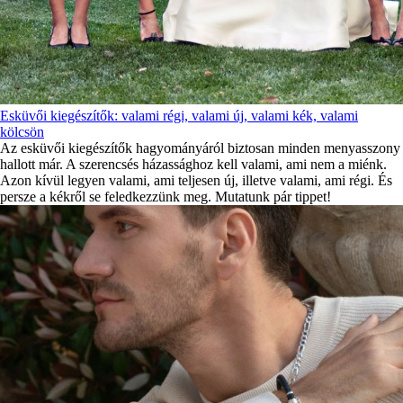
Esküvői kiegészítők: valami régi, valami új, valami kék, valami
kölcsön
Az esküvői kiegészítők hagyományáról biztosan minden menyasszony
hallott már. A szerencsés házassághoz kell valami, ami nem a miénk.
Azon kívül legyen valami, ami teljesen új, illetve valami, ami régi. És
persze a kékről se feledkezzünk meg. Mutatunk pár tippet!