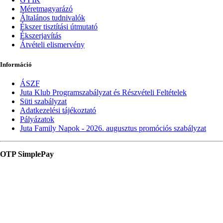
Méretmagyarázó
Általános tudnivalók
Ékszer tisztítási útmutató
Ékszerjavítás
Átvételi elismervény
Információ
ÁSZF
Juta Klub Programszabályzat és Részvételi Feltételek
Süti szabályzat
Adatkezelési tájékoztató
Pályázatok
Juta Family Napok - 2026. augusztus promóciós szabályzat
OTP SimplePay