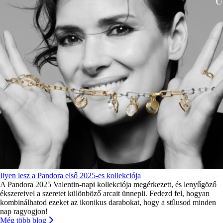
Ilyen lesz a Pandora első 2025-es kollekciója
A Pandora 2025 Valentin-napi kollekciója megérkezett, és lenyűgöző
ékszereivel a szeretet különböző arcait ünnepli. Fedezd fel, hogyan
kombinálhatod ezeket az ikonikus darabokat, hogy a stílusod minden
nap ragyogjon!
Még több blog