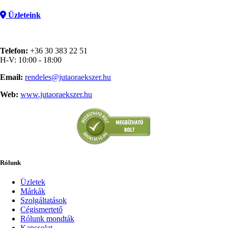
Üzleteink
Telefon:
+36 30 383 22 51
H-V: 10:00 - 18:00
Email:
rendeles@jutaoraekszer.hu
Web:
www.jutaoraekszer.hu
Rólunk
Üzletek
Márkák
Szolgáltatások
Cégismertető
Rólunk mondták
Kapcsolat