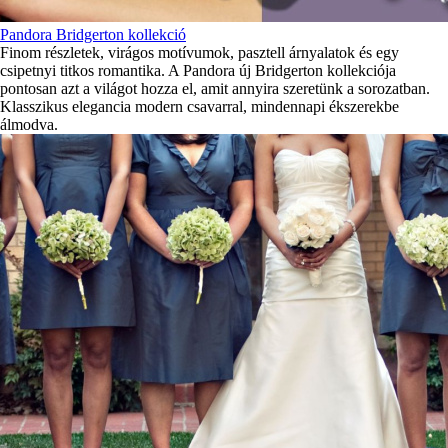
Pandora Bridgerton kollekció
Finom részletek, virágos motívumok, pasztell árnyalatok és egy
csipetnyi titkos romantika. A Pandora új Bridgerton kollekciója
pontosan azt a világot hozza el, amit annyira szeretünk a sorozatban.
Klasszikus elegancia modern csavarral, mindennapi ékszerekbe
álmodva.