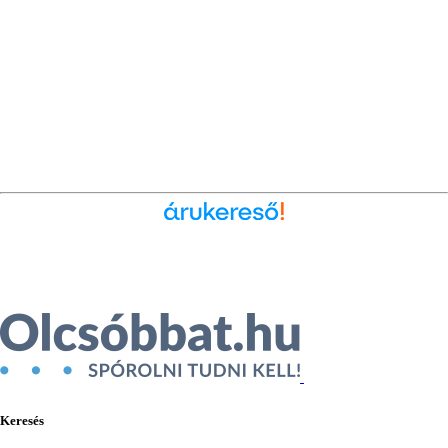
Ékszer az Árukeresőn
Keresés