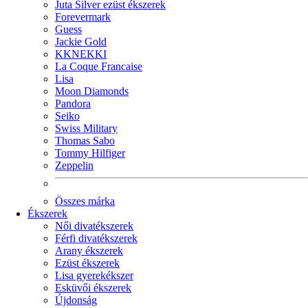
Juta Silver ezüst ékszerek
Forevermark
Guess
Jackie Gold
KKNEKKI
La Coque Francaise
Lisa
Moon Diamonds
Pandora
Seiko
Swiss Military
Thomas Sabo
Tommy Hilfiger
Zeppelin
Összes márka
Ékszerek
Női divatékszerek
Férfi divatékszerek
Arany ékszerek
Ezüst ékszerek
Lisa gyerekékszer
Esküvői ékszerek
Újdonság