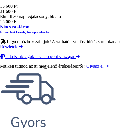
Ár
15 600 Ft
31 600 Ft
Elmúlt 30 nap legalacsonyabb ára
15 600 Ft
Nincs raktáron
Értesítést kérek, ha újra elérhető
Ingyen házhozszállítjuk! A várható szállítási idő 1-3 munkanap.
Részletek
Juta Klub tagoknak 156 pont visszajár
Mit kell tudnod az itt megjelenő értékelésekről?
Olvasd el