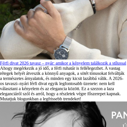
Férfi divat 2026 tavasz – nyár: amikor a kényelem találkozik a stílussal
Ahogy megérkezik a jó idő, a férfi ruhatár is fellélegezhet. A vastag
rétegek helyét átveszik a könnyű anyagok, a sötét tónusokat felváltják
a természetes árnyalatok, és minden egy kicsit lazábbá válik. A 2026-
os tavaszi–nyári férfi divat egyik legfontosabb üzenete: nem kell
választani a kényelem és az elegancia között. Ez a szezon a laza
eleganciáról szól és arról, hogy a részletek végre főszerepet kapnak.
Mutatjuk blogunkban a legfrissebb trendeket!