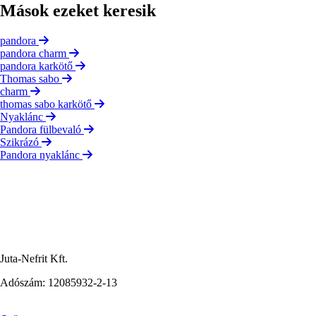
Mások ezeket keresik
pandora
pandora charm
pandora karkötő
Thomas sabo
charm
thomas sabo karkötő
Nyaklánc
Pandora fülbevaló
Szikrázó
Pandora nyaklánc
Juta-Nefrit Kft.
Adószám: 12085932-2-13