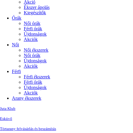
Akció
Ékszer ápolás
Kiegészítők
Órák
Női órák
Férfi órák
Újdonságok
Akciók
Női
Női ékszerek
Női órák
Újdonságok
Akciók
Férfi
Férfi ékszerek
Férfi órák
Újdonságok
Akciók
Arany ékszerek
Juta Klub
Esküvő
Törtarany felvásárlás és beszámítás