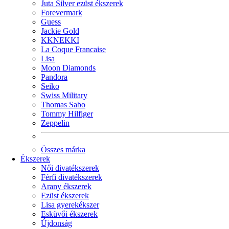
Juta Silver ezüst ékszerek
Forevermark
Guess
Jackie Gold
KKNEKKI
La Coque Francaise
Lisa
Moon Diamonds
Pandora
Seiko
Swiss Military
Thomas Sabo
Tommy Hilfiger
Zeppelin
Összes márka
Ékszerek
Női divatékszerek
Férfi divatékszerek
Arany ékszerek
Ezüst ékszerek
Lisa gyerekékszer
Esküvői ékszerek
Újdonság