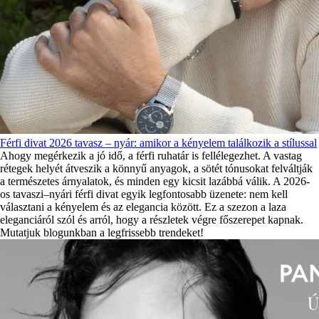
Férfi divat 2026 tavasz – nyár: amikor a kényelem találkozik a stílussal
Ahogy megérkezik a jó idő, a férfi ruhatár is fellélegezhet. A vastag
rétegek helyét átveszik a könnyű anyagok, a sötét tónusokat felváltják
a természetes árnyalatok, és minden egy kicsit lazábbá válik. A 2026-
os tavaszi–nyári férfi divat egyik legfontosabb üzenete: nem kell
választani a kényelem és az elegancia között. Ez a szezon a laza
eleganciáról szól és arról, hogy a részletek végre főszerepet kapnak.
Mutatjuk blogunkban a legfrissebb trendeket!