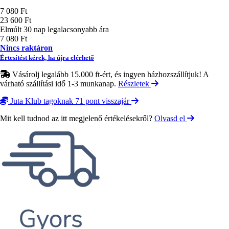
Ár
7 080 Ft
23 600 Ft
Elmúlt 30 nap legalacsonyabb ára
7 080 Ft
Nincs raktáron
Értesítést kérek, ha újra elérhető
Vásárolj legalább 15.000 ft-ért, és ingyen házhozszállítjuk! A
várható szállítási idő 1-3 munkanap.
Részletek
Juta Klub tagoknak 71 pont visszajár
Mit kell tudnod az itt megjelenő értékelésekről?
Olvasd el