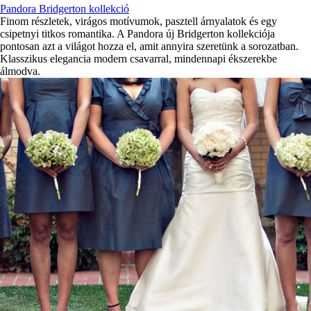
Pandora Bridgerton kollekció
Finom részletek, virágos motívumok, pasztell árnyalatok és egy
csipetnyi titkos romantika. A Pandora új Bridgerton kollekciója
pontosan azt a világot hozza el, amit annyira szeretünk a sorozatban.
Klasszikus elegancia modern csavarral, mindennapi ékszerekbe
álmodva.