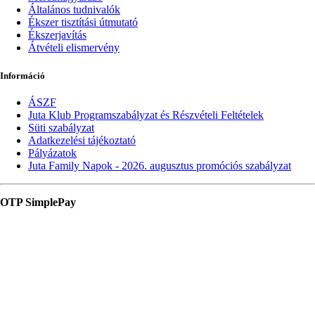
Általános tudnivalók
Ékszer tisztítási útmutató
Ékszerjavítás
Átvételi elismervény
Információ
ÁSZF
Juta Klub Programszabályzat és Részvételi Feltételek
Süti szabályzat
Adatkezelési tájékoztató
Pályázatok
Juta Family Napok - 2026. augusztus promóciós szabályzat
OTP SimplePay