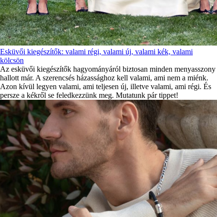
Esküvői kiegészítők: valami régi, valami új, valami kék, valami
kölcsön
Az esküvői kiegészítők hagyományáról biztosan minden menyasszony
hallott már. A szerencsés házassághoz kell valami, ami nem a miénk.
Azon kívül legyen valami, ami teljesen új, illetve valami, ami régi. És
persze a kékről se feledkezzünk meg. Mutatunk pár tippet!