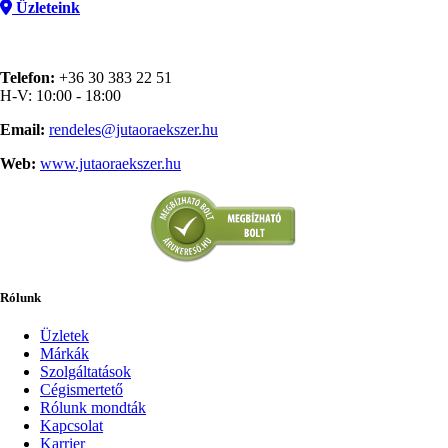
Üzleteink
Telefon:
+36 30 383 22 51
H-V: 10:00 - 18:00
Email:
rendeles@jutaoraekszer.hu
Web:
www.jutaoraekszer.hu
Rólunk
Üzletek
Márkák
Szolgáltatások
Cégismertető
Rólunk mondták
Kapcsolat
Karrier