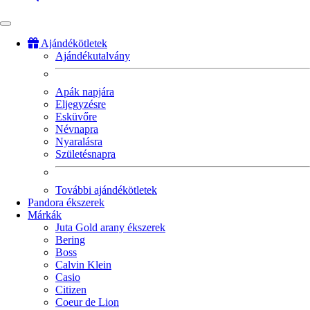
Ajándékötletek
Ajándékutalvány
Fő
navigáció
Apák napjára
Eljegyzésre
Esküvőre
Névnapra
Nyaralásra
Születésnapra
További ajándékötletek
Pandora ékszerek
Márkák
Juta Gold arany ékszerek
Bering
Boss
Calvin Klein
Casio
Citizen
Coeur de Lion