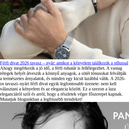
Férfi divat 2026 tavasz – nyár: amikor a kényelem találkozik a stílussal
Ahogy megérkezik a jó idő, a férfi ruhatár is fellélegezhet. A vastag
rétegek helyét átveszik a könnyű anyagok, a sötét tónusokat felváltják
a természetes árnyalatok, és minden egy kicsit lazábbá válik. A 2026-
os tavaszi–nyári férfi divat egyik legfontosabb üzenete: nem kell
választani a kényelem és az elegancia között. Ez a szezon a laza
eleganciáról szól és arról, hogy a részletek végre főszerepet kapnak.
Mutatjuk blogunkban a legfrissebb trendeket!