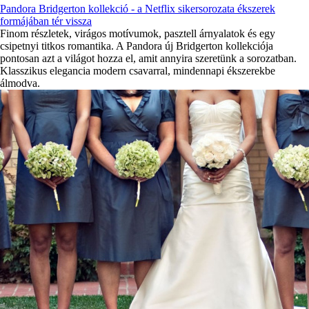
Pandora Bridgerton kollekció - a Netflix sikersorozata ékszerek
formájában tér vissza
Finom részletek, virágos motívumok, pasztell árnyalatok és egy
csipetnyi titkos romantika. A Pandora új Bridgerton kollekciója
pontosan azt a világot hozza el, amit annyira szeretünk a sorozatban.
Klasszikus elegancia modern csavarral, mindennapi ékszerekbe
álmodva.