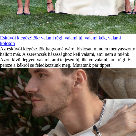
Esküvői kiegészítők: valami régi, valami új, valami kék, valami
kölcsön
Az esküvői kiegészítők hagyományáról biztosan minden menyasszony
hallott már. A szerencsés házassághoz kell valami, ami nem a miénk.
Azon kívül legyen valami, ami teljesen új, illetve valami, ami régi. És
persze a kékről se feledkezzünk meg. Mutatunk pár tippet!