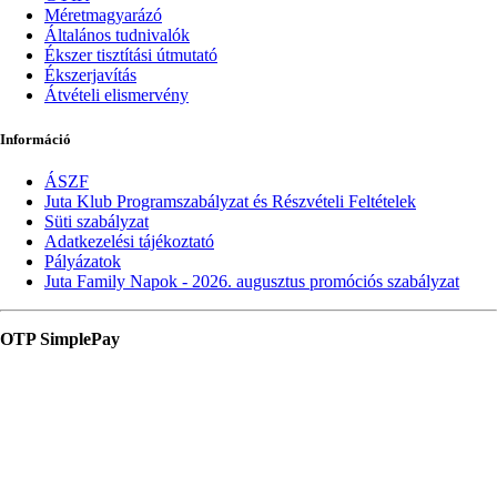
Méretmagyarázó
Általános tudnivalók
Ékszer tisztítási útmutató
Ékszerjavítás
Átvételi elismervény
Információ
ÁSZF
Juta Klub Programszabályzat és Részvételi Feltételek
Süti szabályzat
Adatkezelési tájékoztató
Pályázatok
Juta Family Napok - 2026. augusztus promóciós szabályzat
OTP SimplePay