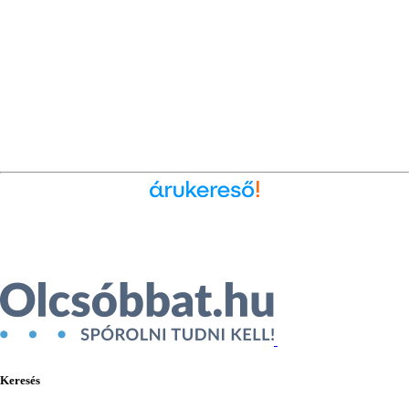
Ékszer az Árukeresőn
Keresés