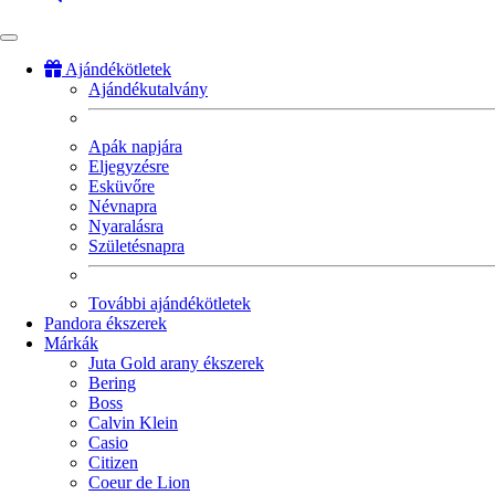
Ajándékötletek
Ajándékutalvány
Fő
navigáció
Apák napjára
Eljegyzésre
Esküvőre
Névnapra
Nyaralásra
Születésnapra
További ajándékötletek
Pandora ékszerek
Márkák
Juta Gold arany ékszerek
Bering
Boss
Calvin Klein
Casio
Citizen
Coeur de Lion