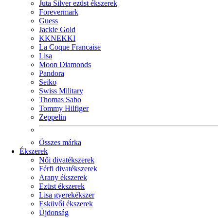
Juta Silver ezüst ékszerek
Forevermark
Guess
Jackie Gold
KKNEKKI
La Coque Francaise
Lisa
Moon Diamonds
Pandora
Seiko
Swiss Military
Thomas Sabo
Tommy Hilfiger
Zeppelin
Összes márka
Ékszerek
Női divatékszerek
Férfi divatékszerek
Arany ékszerek
Ezüst ékszerek
Lisa gyerekékszer
Esküvői ékszerek
Újdonság