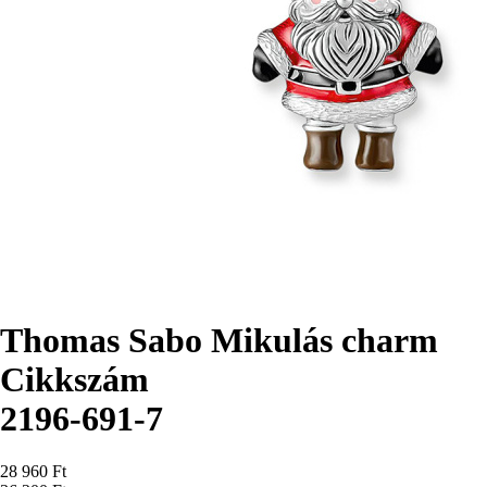
Thomas Sabo Mikulás charm
Cikkszám
2196-691-7
Ár
28 960 Ft