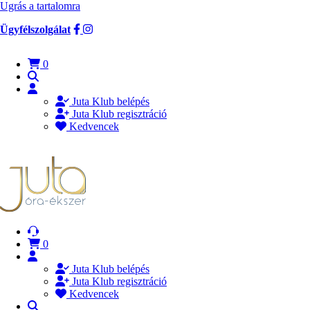
Ugrás a tartalomra
Ügyfélszolgálat
0
Juta Klub belépés
Juta Klub regisztráció
Kedvencek
0
Juta Klub belépés
Juta Klub regisztráció
Kedvencek