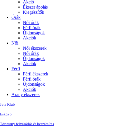
Akció
Ékszer ápolás
Kiegészítők
Órák
Női órák
Férfi órák
Újdonságok
Akciók
Női
Női ékszerek
Női órák
Újdonságok
Akciók
Férfi
Férfi ékszerek
Férfi órák
Újdonságok
Akciók
Arany ékszerek
Juta Klub
Esküvő
Törtarany felvásárlás és beszámítás