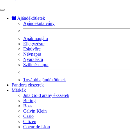
Ajándékötletek
Ajándékutalvány
Fő
navigáció
Apák napjára
Eljegyzésre
Esküvőre
Névnapra
Nyaralásra
Születésnapra
További ajándékötletek
Pandora ékszerek
Márkák
Juta Gold arany ékszerek
Bering
Boss
Calvin Klein
Casio
Citizen
Coeur de Lion