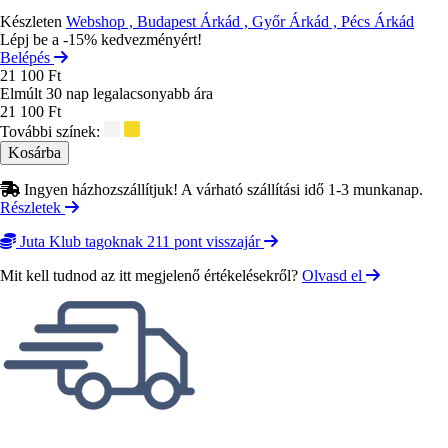
Készleten
Webshop , Budapest Árkád , Győr Árkád , Pécs Árkád
Lépj be a -15% kedvezményért!
Belépés
21 100 Ft
Elmúlt 30 nap legalacsonyabb ára
21 100 Ft
További színek:
Ingyen házhozszállítjuk! A várható szállítási idő 1-3 munkanap.
Részletek
Juta Klub tagoknak 211 pont visszajár
Mit kell tudnod az itt megjelenő értékelésekről?
Olvasd el