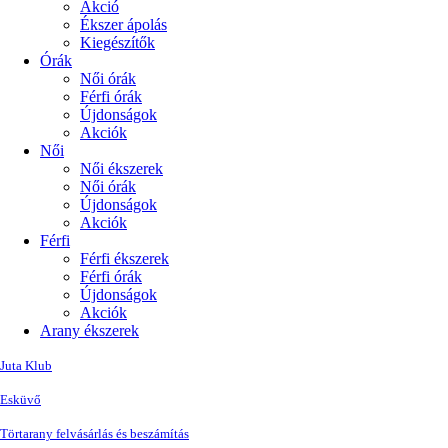
Akció
Ékszer ápolás
Kiegészítők
Órák
Női órák
Férfi órák
Újdonságok
Akciók
Női
Női ékszerek
Női órák
Újdonságok
Akciók
Férfi
Férfi ékszerek
Férfi órák
Újdonságok
Akciók
Arany ékszerek
Juta Klub
Esküvő
Törtarany felvásárlás és beszámítás