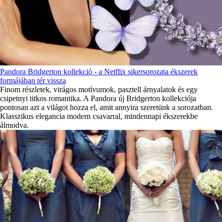
Pandora Bridgerton kollekció - a Netflix sikersorozata ékszerek
formájában tér vissza
Finom részletek, virágos motívumok, pasztell árnyalatok és egy
csipetnyi titkos romantika. A Pandora új Bridgerton kollekciója
pontosan azt a világot hozza el, amit annyira szeretünk a sorozatban.
Klasszikus elegancia modern csavarral, mindennapi ékszerekbe
álmodva.