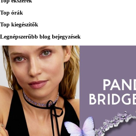
Top ékszerek
Top órák
Top kiegészítők
Legnépszerűbb blog bejegyzések