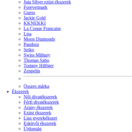
Juta Silver ezüst ékszerek
Forevermark
Guess
Jackie Gold
KKNEKKI
La Coque Francaise
Lisa
Moon Diamonds
Pandora
Seiko
Swiss Military
Thomas Sabo
Tommy Hilfiger
Zeppelin
Összes márka
Ékszerek
Női divatékszerek
Férfi divatékszerek
Arany ékszerek
Ezüst ékszerek
Lisa gyerekékszer
Esküvői ékszerek
Újdonság