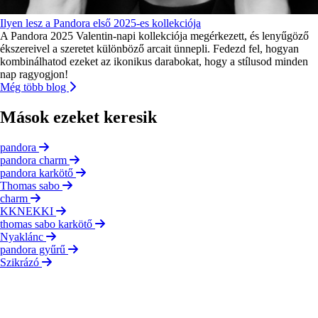
Ilyen lesz a Pandora első 2025-es kollekciója
A Pandora 2025 Valentin-napi kollekciója megérkezett, és lenyűgöző
ékszereivel a szeretet különböző arcait ünnepli. Fedezd fel, hogyan
kombinálhatod ezeket az ikonikus darabokat, hogy a stílusod minden
nap ragyogjon!
Még több blog
Mások ezeket keresik
pandora
pandora charm
pandora karkötő
Thomas sabo
charm
KKNEKKI
thomas sabo karkötő
Nyaklánc
pandora gyűrű
Szikrázó