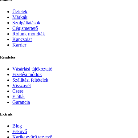
Üzletek
Márkák
Szolgáltatások
Cégismertető
Rólunk mondták
Kapcsolat
Karrier
Rendelés
Vásárlási tájékoztató
Fizetési módok
Szállítási feltételek
Visszavét
Csere
Elállás
Garancia
Extrák
Blog
Esküvő
Karikagyűrű tervező