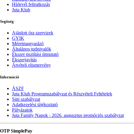
Hírlevél feliratkozás
Juta Klub
Segítség
Ajánlott óra szervizek
GYIK
Méretmagyarázó
Általános tudnivalók
Ékszer tisztítási útmutató
Ékszerjavítás
Átvételi elismervény
Információ
ÁSZF
Juta Klub Programszabályzat és Részvételi Feltételek
Süti szabályzat
Adatkezelési tájékoztató
Pályázatok
Juta Family Napok - 2026. augusztus promóciós szabályzat
OTP SimplePay