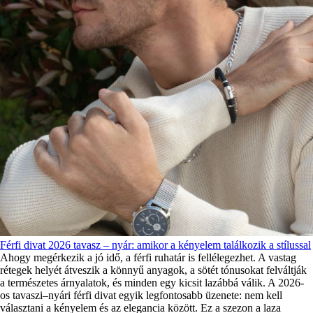
Férfi divat 2026 tavasz – nyár: amikor a kényelem találkozik a stílussal
Ahogy megérkezik a jó idő, a férfi ruhatár is fellélegezhet. A vastag
rétegek helyét átveszik a könnyű anyagok, a sötét tónusokat felváltják
a természetes árnyalatok, és minden egy kicsit lazábbá válik. A 2026-
os tavaszi–nyári férfi divat egyik legfontosabb üzenete: nem kell
választani a kényelem és az elegancia között. Ez a szezon a laza