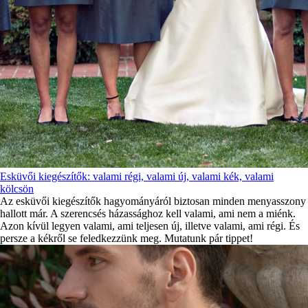
Esküvői kiegészítők: valami régi, valami új, valami kék, valami
kölcsön
Az esküvői kiegészítők hagyományáról biztosan minden menyasszony
hallott már. A szerencsés házassághoz kell valami, ami nem a miénk.
Azon kívül legyen valami, ami teljesen új, illetve valami, ami régi. És
persze a kékről se feledkezzünk meg. Mutatunk pár tippet!