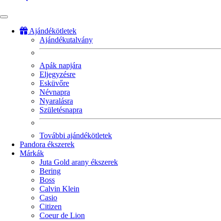
Ajándékötletek
Ajándékutalvány
Fő
navigáció
Apák napjára
Eljegyzésre
Esküvőre
Névnapra
Nyaralásra
Születésnapra
További ajándékötletek
Pandora ékszerek
Márkák
Juta Gold arany ékszerek
Bering
Boss
Calvin Klein
Casio
Citizen
Coeur de Lion