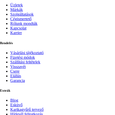
Üzletek
Márkák
Szolgáltatások
Cégismertető
Rólunk mondták
Kapcsolat
Karrier
Rendelés
Vásárlási tájékoztató
Fizetési módok
Szállítási feltételek
Visszavét
Csere
Elállás
Garancia
Extrák
Blog
Esküvő
Karikagyűrű tervező
Hírlevél feliratkozás