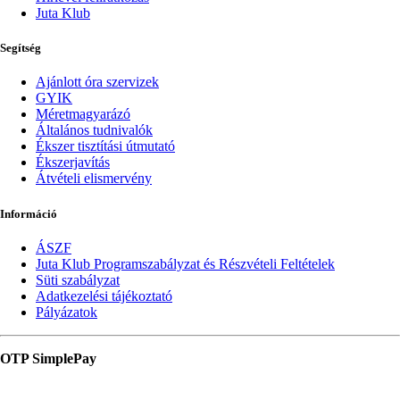
Juta Klub
Segítség
Ajánlott óra szervizek
GYIK
Méretmagyarázó
Általános tudnivalók
Ékszer tisztítási útmutató
Ékszerjavítás
Átvételi elismervény
Információ
ÁSZF
Juta Klub Programszabályzat és Részvételi Feltételek
Süti szabályzat
Adatkezelési tájékoztató
Pályázatok
OTP SimplePay