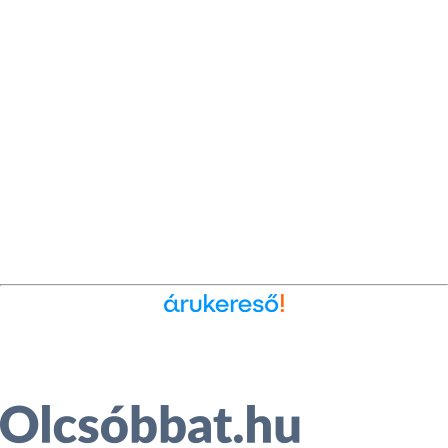
Ékszer az Árukeresőn