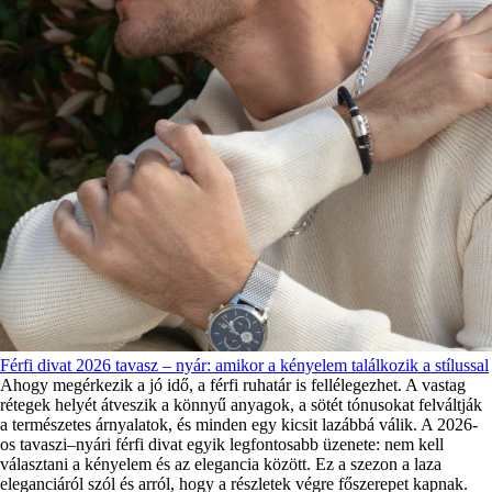
Férfi divat 2026 tavasz – nyár: amikor a kényelem találkozik a stílussal
Ahogy megérkezik a jó idő, a férfi ruhatár is fellélegezhet. A vastag
rétegek helyét átveszik a könnyű anyagok, a sötét tónusokat felváltják
a természetes árnyalatok, és minden egy kicsit lazábbá válik. A 2026-
os tavaszi–nyári férfi divat egyik legfontosabb üzenete: nem kell
választani a kényelem és az elegancia között. Ez a szezon a laza
eleganciáról szól és arról, hogy a részletek végre főszerepet kapnak.