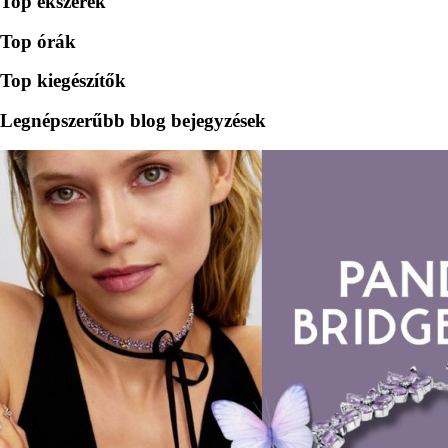
Top ékszerek
Top órák
Top kiegészítők
Legnépszerűbb blog bejegyzések