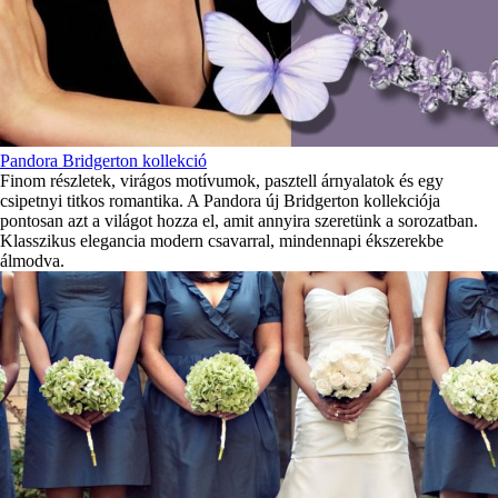
Pandora Bridgerton kollekció
Finom részletek, virágos motívumok, pasztell árnyalatok és egy
csipetnyi titkos romantika. A Pandora új Bridgerton kollekciója
pontosan azt a világot hozza el, amit annyira szeretünk a sorozatban.
Klasszikus elegancia modern csavarral, mindennapi ékszerekbe
álmodva.