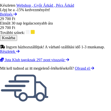
Készleten
Webshop , Győr Árkád , Pécs Árkád
Lépj be a -15% kedvezményért!
Belépés
29 700 Ft
Elmúlt 30 nap legalacsonyabb ára
29 700 Ft
További színek:
Ingyen házhozszállítjuk! A várható szállítási idő 1-3 munkanap.
Részletek
Juta Klub tagoknak 297 pont visszajár
Mit kell tudnod az itt megjelenő értékelésekről?
Olvasd el