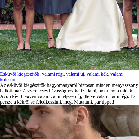
Esküvői kiegészítők: valami régi, valami új, valami kék, valami
kölcsön
Az esküvői kiegészítők hagyományáról biztosan minden menyasszony
hallott már. A szerencsés házassághoz kell valami, ami nem a miénk.
Azon kívül legyen valami, ami teljesen új, illetve valami, ami régi. És
persze a kékről se feledkezzünk meg. Mutatunk pár tippet!