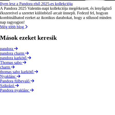
Ilyen lesz a Pandora első 2025-es kollekciója
A Pandora 2025 Valentin-napi kollekciója megérkezett, és lenyűgöző
ékszereivel a szeretet különböző arcait ünnepli. Fedezd fel, hogyan
kombinálhatod ezeket az ikonikus darabokat, hogy a stílusod minden
nap ragyogjon!
Még több blog
Mások ezeket keresik
pandora
pandora charm
pandora karkötő
Thomas sabo
charm
thomas sabo karkötő
Nyaklánc
Pandora fülbevaló
Szikrázó
Pandora nyaklánc