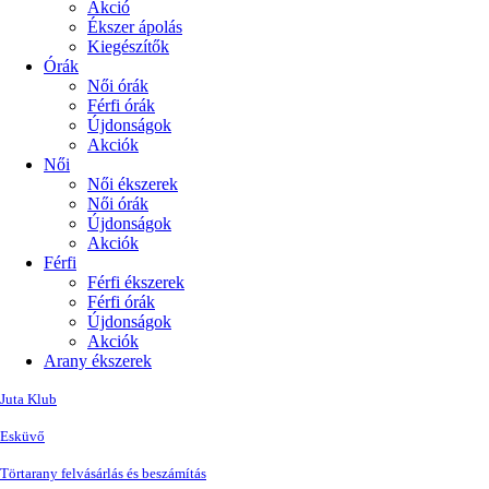
Akció
Ékszer ápolás
Kiegészítők
Órák
Női órák
Férfi órák
Újdonságok
Akciók
Női
Női ékszerek
Női órák
Újdonságok
Akciók
Férfi
Férfi ékszerek
Férfi órák
Újdonságok
Akciók
Arany ékszerek
Juta Klub
Esküvő
Törtarany felvásárlás és beszámítás