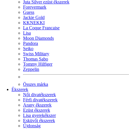
Juta Silver ezüst ékszerek
Forevermark
Guess
Jackie Gold
KKNEKKI
La Coque Francaise
Lisa
Moon Diamonds
Pandora
Seiko
Swiss Military
Thomas Sabo
Tommy Hilfiger
Zeppelin
Összes márka
Ékszerek
Női divatékszerek
Férfi divatékszerek
Arany ékszerek
Ezüst ékszerek
Lisa gyerekékszer
Esküvői ékszerek
Újdonság