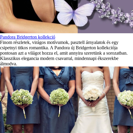
Pandora Bridgerton kollekció
Finom részletek, virágos motívumok, pasztell árnyalatok és egy
csipetnyi titkos romantika. A Pandora új Bridgerton kollekciója
pontosan azt a világot hozza el, amit annyira szeretünk a sorozatban.
Klasszikus elegancia modern csavarral, mindennapi ékszerekbe
álmodva.