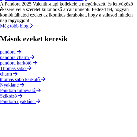
A Pandora 2025 Valentin-napi kollekciója megérkezett, és lenyűgöző
ékszereivel a szeretet különböző arcait ünnepli. Fedezd fel, hogyan
kombinálhatod ezeket az ikonikus darabokat, hogy a stílusod minden
nap ragyogjon!
Még több blog
Mások ezeket keresik
pandora
pandora charm
pandora karkötő
Thomas sabo
charm
thomas sabo karkötő
Nyaklánc
Pandora fülbevaló
Szikrázó
Pandora nyaklánc