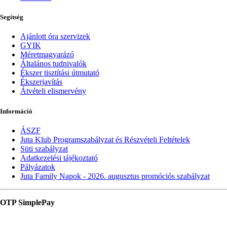
Segítség
Ajánlott óra szervizek
GYIK
Méretmagyarázó
Általános tudnivalók
Ékszer tisztítási útmutató
Ékszerjavítás
Átvételi elismervény
Információ
ÁSZF
Juta Klub Programszabályzat és Részvételi Feltételek
Süti szabályzat
Adatkezelési tájékoztató
Pályázatok
Juta Family Napok - 2026. augusztus promóciós szabályzat
OTP SimplePay