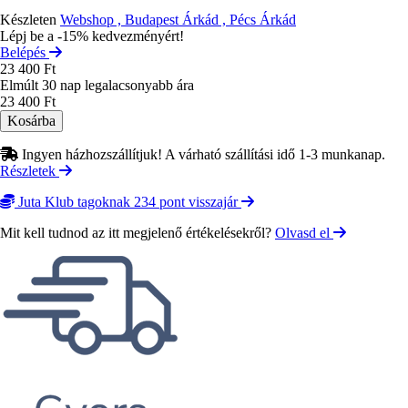
Készleten
Webshop , Budapest Árkád , Pécs Árkád
Lépj be a -15% kedvezményért!
Belépés
23 400 Ft
Elmúlt 30 nap legalacsonyabb ára
23 400 Ft
Ingyen házhozszállítjuk! A várható szállítási idő 1-3 munkanap.
Részletek
Juta Klub tagoknak 234 pont visszajár
Mit kell tudnod az itt megjelenő értékelésekről?
Olvasd el