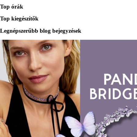
Top órák
Top kiegészítők
Legnépszerűbb blog bejegyzések