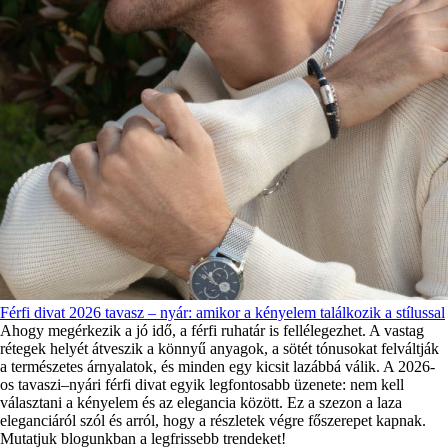
Férfi divat 2026 tavasz – nyár: amikor a kényelem találkozik a stílussal
Ahogy megérkezik a jó idő, a férfi ruhatár is fellélegezhet. A vastag
rétegek helyét átveszik a könnyű anyagok, a sötét tónusokat felváltják
a természetes árnyalatok, és minden egy kicsit lazábbá válik. A 2026-
os tavaszi–nyári férfi divat egyik legfontosabb üzenete: nem kell
választani a kényelem és az elegancia között. Ez a szezon a laza
eleganciáról szól és arról, hogy a részletek végre főszerepet kapnak.
Mutatjuk blogunkban a legfrissebb trendeket!