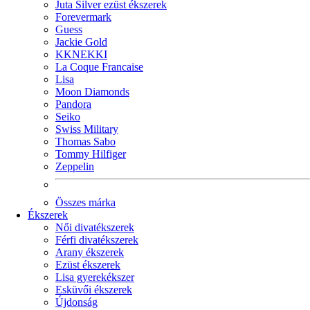
Juta Silver ezüst ékszerek
Forevermark
Guess
Jackie Gold
KKNEKKI
La Coque Francaise
Lisa
Moon Diamonds
Pandora
Seiko
Swiss Military
Thomas Sabo
Tommy Hilfiger
Zeppelin
Összes márka
Ékszerek
Női divatékszerek
Férfi divatékszerek
Arany ékszerek
Ezüst ékszerek
Lisa gyerekékszer
Esküvői ékszerek
Újdonság