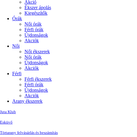
Akció
Ékszer ápolás
Kiegészítők
Órák
Női órák
Férfi órák
Újdonságok
Akciók
Női
Női ékszerek
Női órák
Újdonságok
Akciók
Férfi
Férfi ékszerek
Férfi órák
Újdonságok
Akciók
Arany ékszerek
Juta Klub
Esküvő
Törtarany felvásárlás és beszámítás