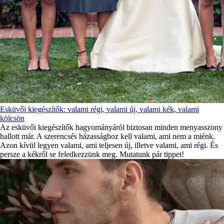
Esküvői kiegészítők: valami régi, valami új, valami kék, valami
kölcsön
Az esküvői kiegészítők hagyományáról biztosan minden menyasszony
hallott már. A szerencsés házassághoz kell valami, ami nem a miénk.
Azon kívül legyen valami, ami teljesen új, illetve valami, ami régi. És
persze a kékről se feledkezzünk meg. Mutatunk pár tippet!