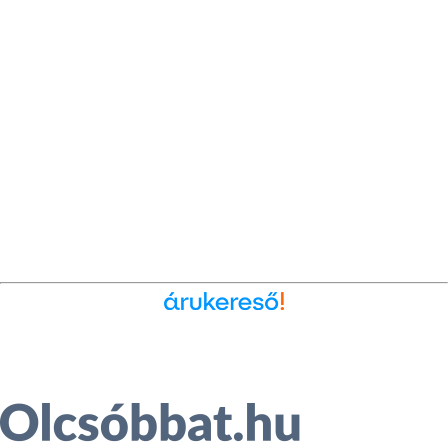
Ékszer az Árukeresőn