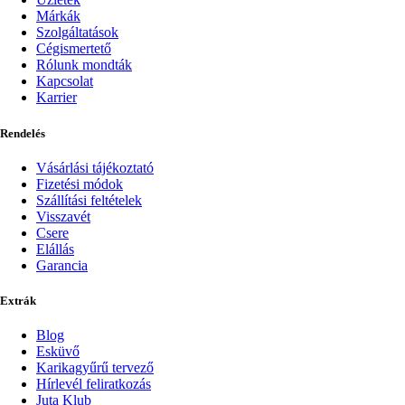
Márkák
Szolgáltatások
Cégismertető
Rólunk mondták
Kapcsolat
Karrier
Rendelés
Vásárlási tájékoztató
Fizetési módok
Szállítási feltételek
Visszavét
Csere
Elállás
Garancia
Extrák
Blog
Esküvő
Karikagyűrű tervező
Hírlevél feliratkozás
Juta Klub