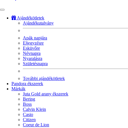
Ajándékötletek
Ajándékutalvány
Fő
navigáció
Apák napjára
Eljegyzésre
Esküvőre
Névnapra
Nyaralásra
Születésnapra
További ajándékötletek
Pandora ékszerek
Márkák
Juta Gold arany ékszerek
Bering
Boss
Calvin Klein
Casio
Citizen
Coeur de Lion