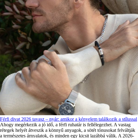
Férfi divat 2026 tavasz – nyár: amikor a kényelem találkozik a stílussal
Ahogy megérkezik a jó idő, a férfi ruhatár is fellélegezhet. A vastag
rétegek helyét átveszik a könnyű anyagok, a sötét tónusokat felváltják
a természetes árnyalatok, és minden egy kicsit lazábbá válik. A 2026-