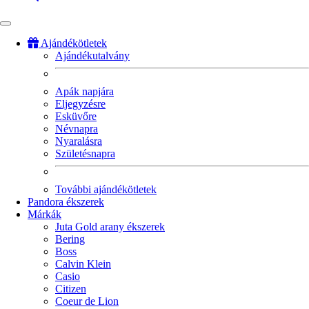
Ajándékötletek
Ajándékutalvány
Fő
navigáció
Apák napjára
Eljegyzésre
Esküvőre
Névnapra
Nyaralásra
Születésnapra
További ajándékötletek
Pandora ékszerek
Márkák
Juta Gold arany ékszerek
Bering
Boss
Calvin Klein
Casio
Citizen
Coeur de Lion