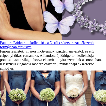
Pandora Bridgerton kollekció - a Netflix sikersorozata ékszerek
formájában tér vissza
Finom részletek, virágos motívumok, pasztell árnyalatok és egy
csipetnyi titkos romantika. A Pandora új Bridgerton kollekciója
pontosan azt a világot hozza el, amit annyira szeretünk a sorozatban.
Klasszikus elegancia modern csavarral, mindennapi ékszerekbe
álmodva.