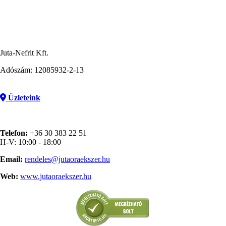
Juta-Nefrit Kft.
Adószám: 12085932-2-13
Üzleteink
Telefon:
+36 30 383 22 51
H-V: 10:00 - 18:00
Email:
rendeles@jutaoraekszer.hu
Web:
www.jutaoraekszer.hu