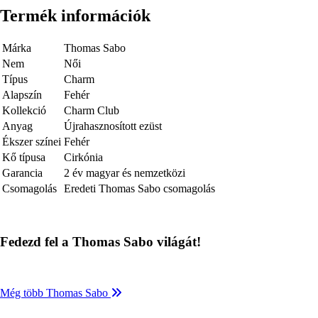
Termék információk
Márka
Thomas Sabo
Nem
Női
Típus
Charm
Alapszín
Fehér
Kollekció
Charm Club
Anyag
Újrahasznosított ezüst
Ékszer színei
Fehér
Kő típusa
Cirkónia
Garancia
2 év magyar és nemzetközi
Csomagolás
Eredeti Thomas Sabo csomagolás
Fedezd fel a Thomas Sabo világát!
Még több Thomas Sabo