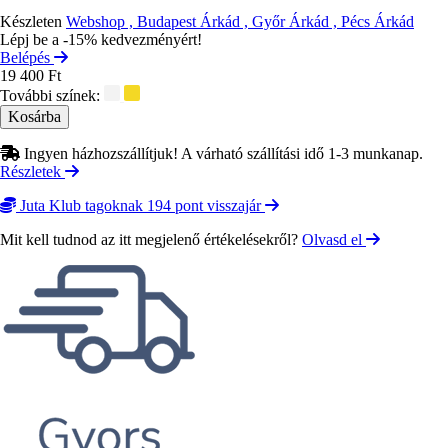
Készleten
Webshop , Budapest Árkád , Győr Árkád , Pécs Árkád
Lépj be a -15% kedvezményért!
Belépés
19 400 Ft
További színek:
Ingyen házhozszállítjuk! A várható szállítási idő 1-3 munkanap.
Részletek
Juta Klub tagoknak 194 pont visszajár
Mit kell tudnod az itt megjelenő értékelésekről?
Olvasd el