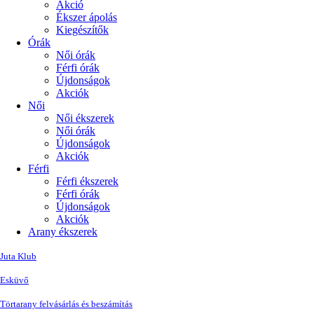
Akció
Ékszer ápolás
Kiegészítők
Órák
Női órák
Férfi órák
Újdonságok
Akciók
Női
Női ékszerek
Női órák
Újdonságok
Akciók
Férfi
Férfi ékszerek
Férfi órák
Újdonságok
Akciók
Arany ékszerek
Juta Klub
Esküvő
Törtarany felvásárlás és beszámítás