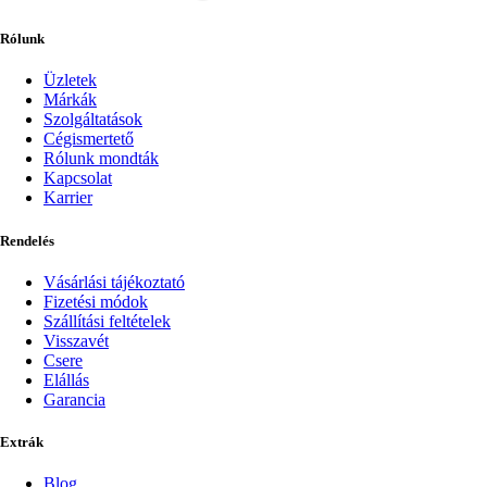
Rólunk
Üzletek
Márkák
Szolgáltatások
Cégismertető
Rólunk mondták
Kapcsolat
Karrier
Rendelés
Vásárlási tájékoztató
Fizetési módok
Szállítási feltételek
Visszavét
Csere
Elállás
Garancia
Extrák
Blog