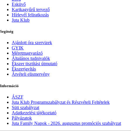
Esküvő
Karikagyűrű tervező
Hírlevél feliratkozás
Juta Klub
Segítség
Ajánlott óra szervizek
GYIK
Méretmagyarázó
Általános tudnivalók
Ékszer tisztítási útmutató
Ékszerjavítás
Átvételi elismervény
Információ
ÁSZF
Juta Klub Programszabályzat és Részvételi Feltételek
Süti szabályzat
Adatkezelési tájékoztató
Pályázatok
Juta Family Napok - 2026. augusztus promóciós szabályzat