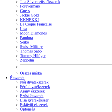
Juta Silver ezüst ékszerek
Forevermark
Guess
Jackie Gold
KKNEKKI
La Coque Francaise
Lisa
Moon Diamonds
Pandora
Seiko
Swiss Military
Thomas Sabo
Tommy Hilfiger
Zeppelin
Összes márka
Ékszerek
Női divatékszerek
Férfi divatékszerek
Arany ékszerek
Ezüst ékszerek
Lisa gyerekékszer
Esküvői ékszerek
Újdonság