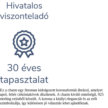
Rövid
Ez a charm egy finoman kidolgozott koronaformát ábrázol, amelyet
leírás
apró, fehér cirkóniakövek díszítenek. A charm kiváló minőségű, 925
sterling ezüstből készült. A korona a királyi eleganciát és az erőt
szimbolizálja, így különösen jó választás lehet ajándéknak.