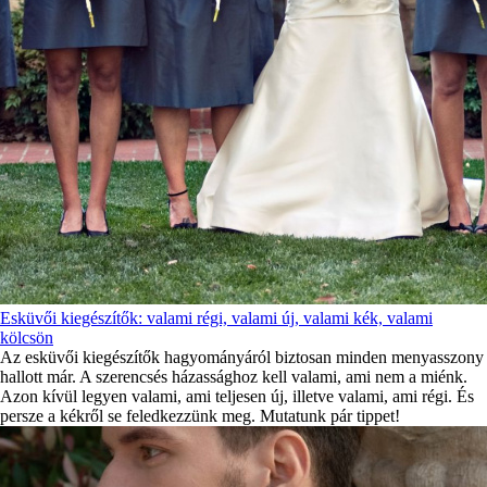
Esküvői kiegészítők: valami régi, valami új, valami kék, valami
kölcsön
Az esküvői kiegészítők hagyományáról biztosan minden menyasszony
hallott már. A szerencsés házassághoz kell valami, ami nem a miénk.
Azon kívül legyen valami, ami teljesen új, illetve valami, ami régi. És
persze a kékről se feledkezzünk meg. Mutatunk pár tippet!