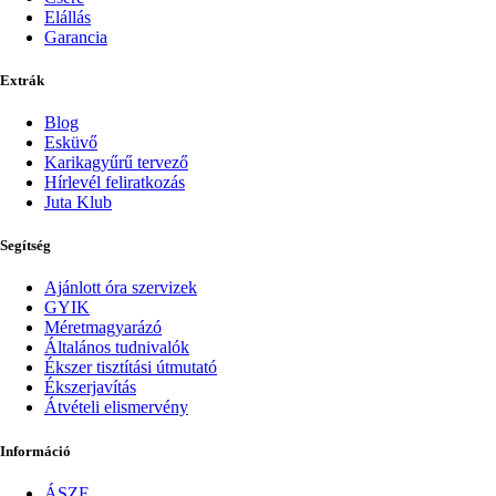
Elállás
Garancia
Extrák
Blog
Esküvő
Karikagyűrű tervező
Hírlevél feliratkozás
Juta Klub
Segítség
Ajánlott óra szervizek
GYIK
Méretmagyarázó
Általános tudnivalók
Ékszer tisztítási útmutató
Ékszerjavítás
Átvételi elismervény
Információ
ÁSZF