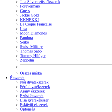
Juta Silver ezüst ékszerek
Forevermark
Guess
Jackie Gold
KKNEKKI
La Coque Francaise
Lisa
Moon Diamonds
Pandora
Seiko
Swiss Military
Thomas Sabo
Tommy Hilfiger
Zeppelin
Összes márka
Ékszerek
Női divatékszerek
Férfi divatékszerek
Arany ékszerek
Ezüst ékszerek
Lisa gyerekékszer
Esküvői ékszerek
Újdonság