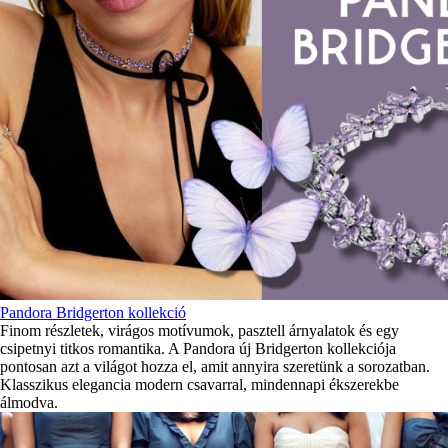
Pandora Bridgerton kollekció
Finom részletek, virágos motívumok, pasztell árnyalatok és egy
csipetnyi titkos romantika. A Pandora új Bridgerton kollekciója
pontosan azt a világot hozza el, amit annyira szeretünk a sorozatban.
Klasszikus elegancia modern csavarral, mindennapi ékszerekbe
álmodva.