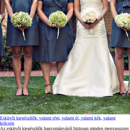
Esküvői kiegészítők: valami régi, valami új, valami kék, valami
kölcsön
Az esküvői kiegészítők hagyományáról biztosan minden menyasszony