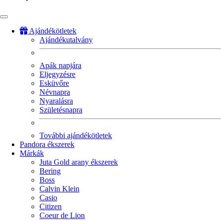
Ajándékötletek
Ajándékutalvány
Fő
navigáció
Apák napjára
Eljegyzésre
Esküvőre
Névnapra
Nyaralásra
Születésnapra
További ajándékötletek
Pandora ékszerek
Márkák
Juta Gold arany ékszerek
Bering
Boss
Calvin Klein
Casio
Citizen
Coeur de Lion