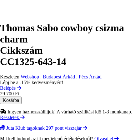
Thomas Sabo cowboy csizma
charm
Cikkszám
CC1325-643-14
Készleten
Webshop , Budapest Árkád , Pécs Árkád
Lépj be a -15% kedvezményért!
Belépés
29 700 Ft
Ingyen házhozszállítjuk! A várható szállítási idő 1-3 munkanap.
Részletek
Juta Klub tagoknak 297 pont visszajár
Mit kell tudnod az itt megjelenő értékelésekről?
Olvasd el