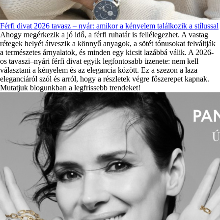
Férfi divat 2026 tavasz – nyár: amikor a kényelem találkozik a stílussal
Ahogy megérkezik a jó idő, a férfi ruhatár is fellélegezhet. A vastag
rétegek helyét átveszik a könnyű anyagok, a sötét tónusokat felváltják
a természetes árnyalatok, és minden egy kicsit lazábbá válik. A 2026-
os tavaszi–nyári férfi divat egyik legfontosabb üzenete: nem kell
választani a kényelem és az elegancia között. Ez a szezon a laza
eleganciáról szól és arról, hogy a részletek végre főszerepet kapnak.
Mutatjuk blogunkban a legfrissebb trendeket!