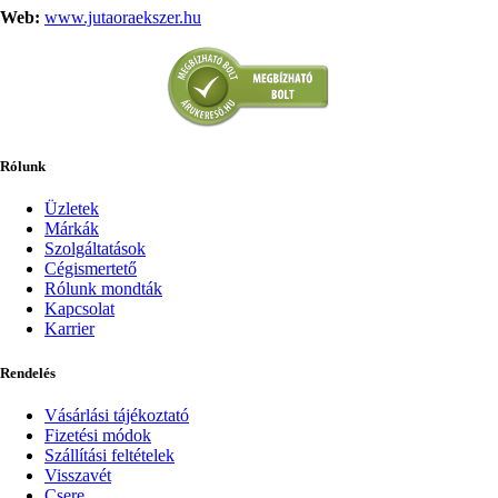
Web:
www.jutaoraekszer.hu
Rólunk
Üzletek
Márkák
Szolgáltatások
Cégismertető
Rólunk mondták
Kapcsolat
Karrier
Rendelés
Vásárlási tájékoztató
Fizetési módok
Szállítási feltételek
Visszavét
Csere