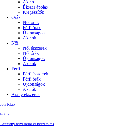
Akció
Ékszer ápolás
Kiegészítők
Órák
Női órák
Férfi órák
Újdonságok
Akciók
Női
Női ékszerek
Női órák
Újdonságok
Akciók
Férfi
Férfi ékszerek
Férfi órák
Újdonságok
Akciók
Arany ékszerek
Juta Klub
Esküvő
Törtarany felvásárlás és beszámítás