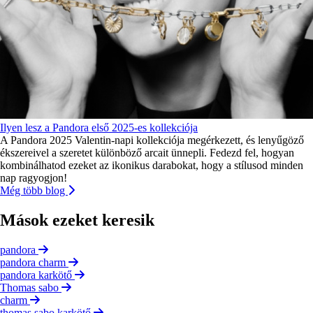
Ilyen lesz a Pandora első 2025-es kollekciója
A Pandora 2025 Valentin-napi kollekciója megérkezett, és lenyűgöző
ékszereivel a szeretet különböző arcait ünnepli. Fedezd fel, hogyan
kombinálhatod ezeket az ikonikus darabokat, hogy a stílusod minden
nap ragyogjon!
Még több blog
Mások ezeket keresik
pandora
pandora charm
pandora karkötő
Thomas sabo
charm
thomas sabo karkötő