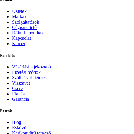
Üzletek
Márkák
Szolgáltatások
Cégismertető
Rólunk mondták
Kapcsolat
Karrier
Rendelés
Vásárlási tájékoztató
Fizetési módok
Szállítási feltételek
Visszavét
Csere
Elállás
Garancia
Extrák
Blog
Esküvő
Karikagyűrű tervező