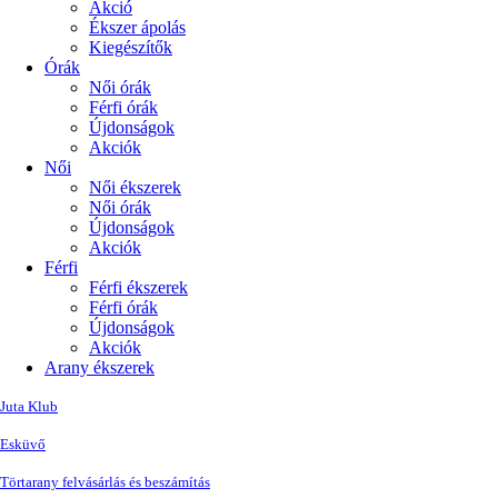
Akció
Ékszer ápolás
Kiegészítők
Órák
Női órák
Férfi órák
Újdonságok
Akciók
Női
Női ékszerek
Női órák
Újdonságok
Akciók
Férfi
Férfi ékszerek
Férfi órák
Újdonságok
Akciók
Arany ékszerek
Juta Klub
Esküvő
Törtarany felvásárlás és beszámítás