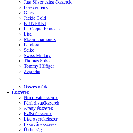
Juta Silver ezüst ékszerek
Forevermark
Guess
Jackie Gold
KKNEKKI
La Coque Francaise
Lisa
Moon Diamonds
Pandora
Seiko
Swiss Military
Thomas Sabo
Tommy Hilfiger
Zeppelin
Összes márka
Ékszerek
Női divatékszerek
Férfi divatékszerek
Arany ékszerek
Ezüst ékszerek
Lisa gyerekékszer
Esküvői ékszerek
Újdonság