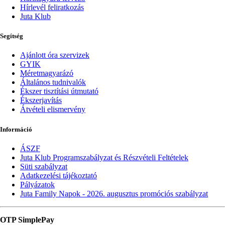
Hírlevél feliratkozás
Juta Klub
Segítség
Ajánlott óra szervizek
GYIK
Méretmagyarázó
Általános tudnivalók
Ékszer tisztítási útmutató
Ékszerjavítás
Átvételi elismervény
Információ
ÁSZF
Juta Klub Programszabályzat és Részvételi Feltételek
Süti szabályzat
Adatkezelési tájékoztató
Pályázatok
Juta Family Napok - 2026. augusztus promóciós szabályzat
OTP SimplePay