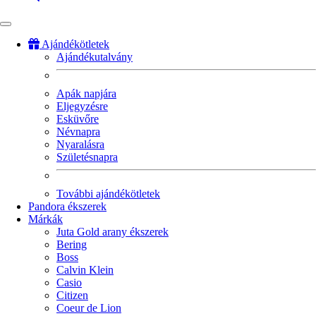
Ajándékötletek
Ajándékutalvány
Fő
navigáció
Apák napjára
Eljegyzésre
Esküvőre
Névnapra
Nyaralásra
Születésnapra
További ajándékötletek
Pandora ékszerek
Márkák
Juta Gold arany ékszerek
Bering
Boss
Calvin Klein
Casio
Citizen
Coeur de Lion