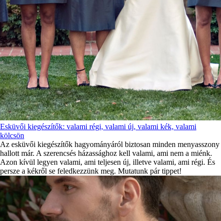
Esküvői kiegészítők: valami régi, valami új, valami kék, valami
kölcsön
Az esküvői kiegészítők hagyományáról biztosan minden menyasszony
hallott már. A szerencsés házassághoz kell valami, ami nem a miénk.
Azon kívül legyen valami, ami teljesen új, illetve valami, ami régi. És
persze a kékről se feledkezzünk meg. Mutatunk pár tippet!