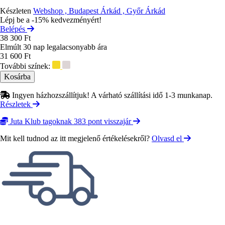
Készleten
Webshop , Budapest Árkád , Győr Árkád
Lépj be a -15% kedvezményért!
Belépés
38 300 Ft
Elmúlt 30 nap legalacsonyabb ára
31 600 Ft
További színek:
Ingyen házhozszállítjuk! A várható szállítási idő 1-3 munkanap.
Részletek
Juta Klub tagoknak 383 pont visszajár
Mit kell tudnod az itt megjelenő értékelésekről?
Olvasd el