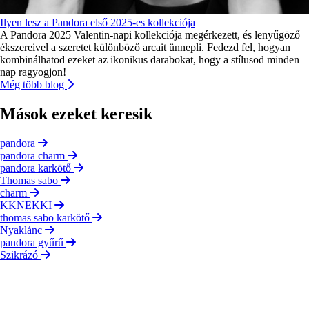
Ilyen lesz a Pandora első 2025-es kollekciója
A Pandora 2025 Valentin-napi kollekciója megérkezett, és lenyűgöző
ékszereivel a szeretet különböző arcait ünnepli. Fedezd fel, hogyan
kombinálhatod ezeket az ikonikus darabokat, hogy a stílusod minden
nap ragyogjon!
Még több blog
Mások ezeket keresik
pandora
pandora charm
pandora karkötő
Thomas sabo
charm
KKNEKKI
thomas sabo karkötő
Nyaklánc
pandora gyűrű
Szikrázó