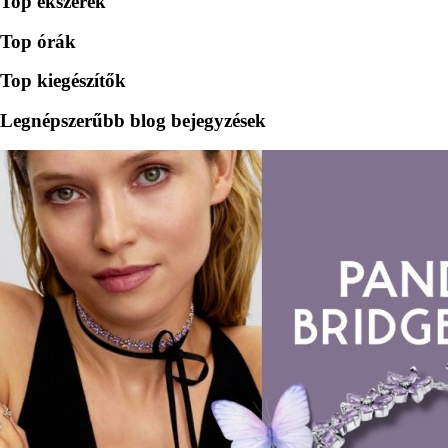
Top ékszerek
Top órák
Top kiegészítők
Legnépszerűbb blog bejegyzések