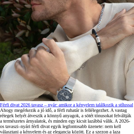
Férfi divat 2026 tavasz – nyár: amikor a kényelem találkozik a stílussal
Ahogy megérkezik a jó idő, a férfi ruhatár is fellélegezhet. A vastag
rétegek helyét átveszik a könnyű anyagok, a sötét tónusokat felváltják
a természetes árnyalatok, és minden egy kicsit lazábbá válik. A 2026-
os tavaszi–nyári férfi divat egyik legfontosabb üzenete: nem kell
választani a kényelem és az elegancia között. Ez a szezon a laza