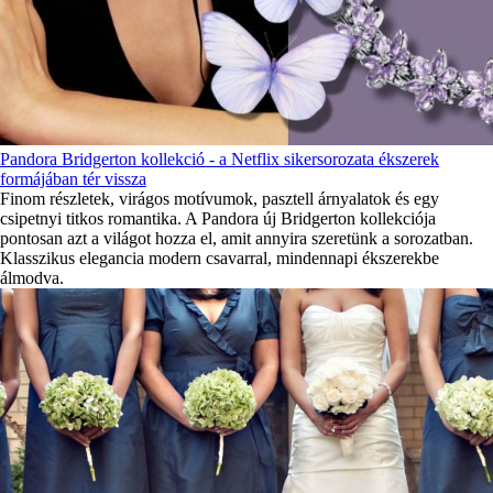
Pandora Bridgerton kollekció - a Netflix sikersorozata ékszerek
formájában tér vissza
Finom részletek, virágos motívumok, pasztell árnyalatok és egy
csipetnyi titkos romantika. A Pandora új Bridgerton kollekciója
pontosan azt a világot hozza el, amit annyira szeretünk a sorozatban.
Klasszikus elegancia modern csavarral, mindennapi ékszerekbe
álmodva.