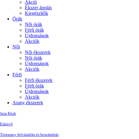
Akció
Ékszer ápolás
Kiegészítők
Órák
Női órák
Férfi órák
Újdonságok
Akciók
Női
Női ékszerek
Női órák
Újdonságok
Akciók
Férfi
Férfi ékszerek
Férfi órák
Újdonságok
Akciók
Arany ékszerek
Juta Klub
Esküvő
Törtarany felvásárlás és beszámítás