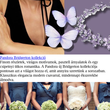
Pandora Bridgerton kollekció
Finom részletek, virágos motívumok, pasztell árnyalatok és egy
csipetnyi titkos romantika. A Pandora új Bridgerton kollekciója
pontosan azt a világot hozza el, amit annyira szeretünk a sorozatban.
Klasszikus elegancia modern csavarral, mindennapi ékszerekbe
álmodva.