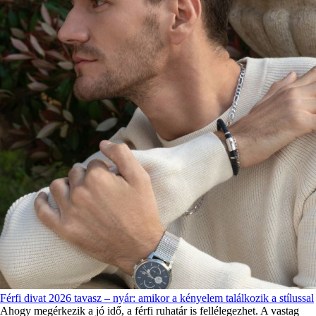
Férfi divat 2026 tavasz – nyár: amikor a kényelem találkozik a stílussal
Ahogy megérkezik a jó idő, a férfi ruhatár is fellélegezhet. A vastag