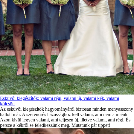
Esküvői kiegészítők: valami régi, valami új, valami kék, valami
kölcsön
Az esküvői kiegészítők hagyományáról biztosan minden menyasszony
hallott már. A szerencsés házassághoz kell valami, ami nem a miénk.
Azon kívül legyen valami, ami teljesen új, illetve valami, ami régi. És
persze a kékről se feledkezzünk meg. Mutatunk pár tippet!