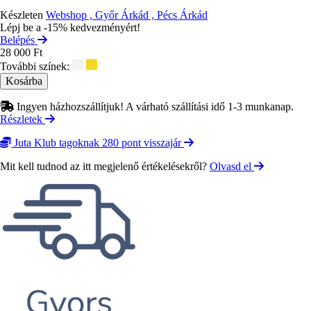
Készleten
Webshop , Győr Árkád , Pécs Árkád
Lépj be a -15% kedvezményért!
Belépés
28 000 Ft
További színek:
Ingyen házhozszállítjuk! A várható szállítási idő 1-3 munkanap.
Részletek
Juta Klub tagoknak 280 pont visszajár
Mit kell tudnod az itt megjelenő értékelésekről?
Olvasd el