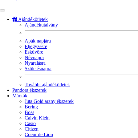
Ajándékötletek
Ajándékutalvány
Fő
navigáció
Apák napjára
Eljegyzésre
Esküvőre
Névnapra
Nyaralásra
Születésnapra
További ajándékötletek
Pandora ékszerek
Márkák
Juta Gold arany ékszerek
Bering
Boss
Calvin Klein
Casio
Citizen
Coeur de Lion