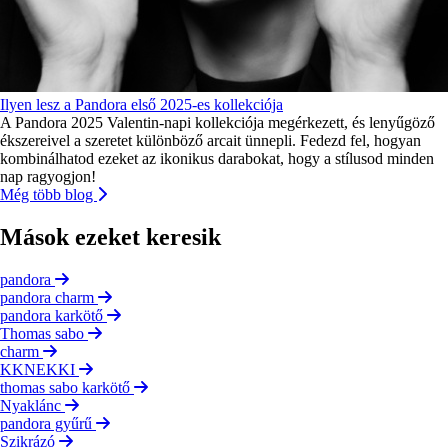
Ilyen lesz a Pandora első 2025-es kollekciója
A Pandora 2025 Valentin-napi kollekciója megérkezett, és lenyűgöző
ékszereivel a szeretet különböző arcait ünnepli. Fedezd fel, hogyan
kombinálhatod ezeket az ikonikus darabokat, hogy a stílusod minden
nap ragyogjon!
Még több blog
Mások ezeket keresik
pandora
pandora charm
pandora karkötő
Thomas sabo
charm
KKNEKKI
thomas sabo karkötő
Nyaklánc
pandora gyűrű
Szikrázó