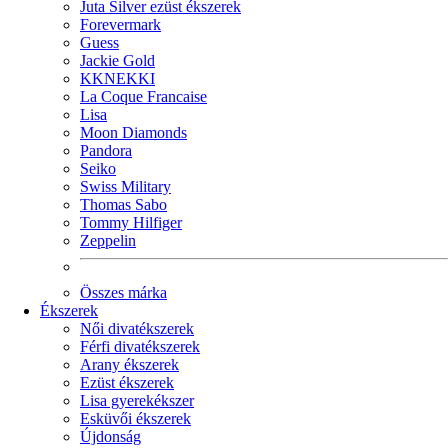
Juta Silver ezüst ékszerek
Forevermark
Guess
Jackie Gold
KKNEKKI
La Coque Francaise
Lisa
Moon Diamonds
Pandora
Seiko
Swiss Military
Thomas Sabo
Tommy Hilfiger
Zeppelin
Összes márka
Ékszerek
Női divatékszerek
Férfi divatékszerek
Arany ékszerek
Ezüst ékszerek
Lisa gyerekékszer
Esküvői ékszerek
Újdonság