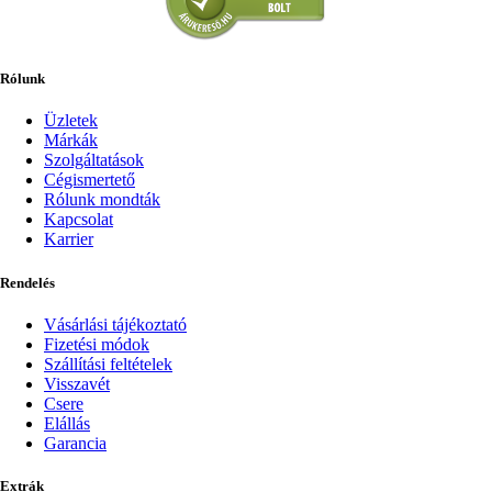
Rólunk
Üzletek
Márkák
Szolgáltatások
Cégismertető
Rólunk mondták
Kapcsolat
Karrier
Rendelés
Vásárlási tájékoztató
Fizetési módok
Szállítási feltételek
Visszavét
Csere
Elállás
Garancia
Extrák