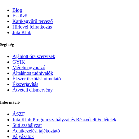
Blog
Esküvő
Karikagyűrű tervező
Hírlevél feliratkozás
Juta Klub
Segítség
Ajánlott óra szervizek
GYIK
Méretmagyarázó
Általános tudnivalók
Ékszer tisztítási útmutató
Ékszerjavítás
Átvételi elismervény
Információ
ÁSZF
Juta Klub Programszabályzat és Részvételi Feltételek
Süti szabályzat
Adatkezelési tájékoztató
Pályázatok