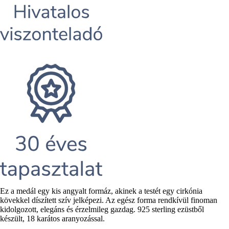
Rövid
Ez a medál egy kis angyalt formáz, akinek a testét egy cirkónia
leírás
kövekkel díszített szív jelképezi. Az egész forma rendkívül finoman
kidolgozott, elegáns és érzelmileg gazdag. 925 sterling ezüstből
készült, 18 karátos aranyozással.