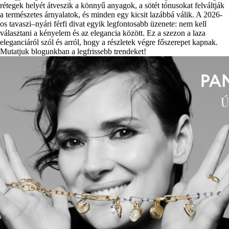
rétegek helyét átveszik a könnyű anyagok, a sötét tónusokat felváltják
a természetes árnyalatok, és minden egy kicsit lazábbá válik. A 2026-
os tavaszi–nyári férfi divat egyik legfontosabb üzenete: nem kell
választani a kényelem és az elegancia között. Ez a szezon a laza
eleganciáról szól és arról, hogy a részletek végre főszerepet kapnak.
Mutatjuk blogunkban a legfrissebb trendeket!