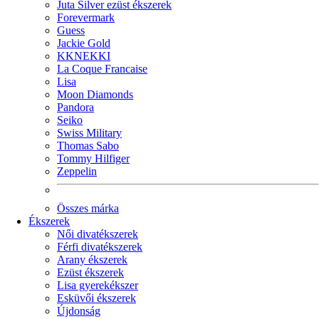
Juta Silver ezüst ékszerek
Forevermark
Guess
Jackie Gold
KKNEKKI
La Coque Francaise
Lisa
Moon Diamonds
Pandora
Seiko
Swiss Military
Thomas Sabo
Tommy Hilfiger
Zeppelin
Összes márka
Ékszerek
Női divatékszerek
Férfi divatékszerek
Arany ékszerek
Ezüst ékszerek
Lisa gyerekékszer
Esküvői ékszerek
Újdonság