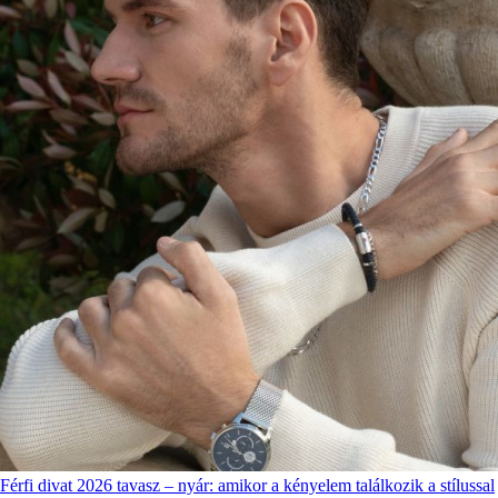
Férfi divat 2026 tavasz – nyár: amikor a kényelem találkozik a stílussal