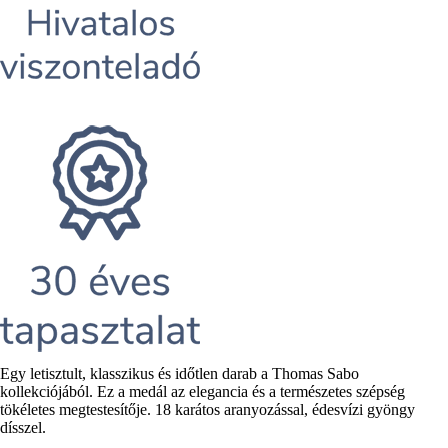
Rövid
Egy letisztult, klasszikus és időtlen darab a Thomas Sabo
leírás
kollekciójából. Ez a medál az elegancia és a természetes szépség
tökéletes megtestesítője. 18 karátos aranyozással, édesvízi gyöngy
dísszel.