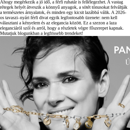
Ahogy megérkezik a jó idő, a férfi ruhatár is fellélegezhet. A vastag
rétegek helyét átveszik a könnyű anyagok, a sötét tónusokat felváltják
a természetes árnyalatok, és minden egy kicsit lazábbá válik. A 2026-
os tavaszi–nyári férfi divat egyik legfontosabb üzenete: nem kell
választani a kényelem és az elegancia között. Ez a szezon a laza
eleganciáról szól és arról, hogy a részletek végre főszerepet kapnak.
Mutatjuk blogunkban a legfrissebb trendeket!