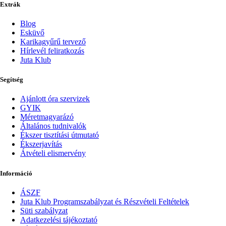
Extrák
Blog
Esküvő
Karikagyűrű tervező
Hírlevél feliratkozás
Juta Klub
Segítség
Ajánlott óra szervizek
GYIK
Méretmagyarázó
Általános tudnivalók
Ékszer tisztítási útmutató
Ékszerjavítás
Átvételi elismervény
Információ
ÁSZF
Juta Klub Programszabályzat és Részvételi Feltételek
Süti szabályzat
Adatkezelési tájékoztató