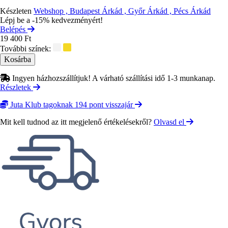
Készleten
Webshop , Budapest Árkád , Győr Árkád , Pécs Árkád
Lépj be a -15% kedvezményért!
Belépés
19 400 Ft
További színek:
Ingyen házhozszállítjuk! A várható szállítási idő 1-3 munkanap.
Részletek
Juta Klub tagoknak 194 pont visszajár
Mit kell tudnod az itt megjelenő értékelésekről?
Olvasd el