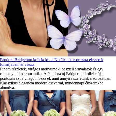
Pandora Bridgerton kollekció - a Netflix sikersorozata ékszerek
formájában tér vissza
Finom részletek, virágos motívumok, pasztell árnyalatok és egy
csipetnyi titkos romantika. A Pandora új Bridgerton kollekciója
pontosan azt a világot hozza el, amit annyira szeretünk a sorozatban.
Klasszikus elegancia modern csavarral, mindennapi ékszerekbe
álmodva.