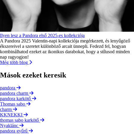
Ilyen lesz a Pandora első 2025-es kollekciója
A Pandora 2025 Valentin-napi kollekciója megérkezett, és lenyűgöző
ékszereivel a szeretet különböző arcait ünnepli. Fedezd fel, hogyan
kombinálhatod ezeket az ikonikus darabokat, hogy a stílusod minden
nap ragyogjon!
Még több blog
Mások ezeket keresik
pandora
pandora charm
pandora karkötő
Thomas sabo
charm
KKNEKKI
thomas sabo karkötő
Nyaklánc
pandora gyűrű