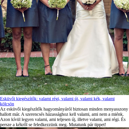
Esküvői kiegészítők: valami régi, valami új, valami kék, valami
kölcsön
Az esküvői kiegészítők hagyományáról biztosan minden menyasszony
hallott már. A szerencsés házassághoz kell valami, ami nem a miénk.
Azon kívül legyen valami, ami teljesen új, illetve valami, ami régi. És
persze a kékről se feledkezzünk meg. Mutatunk pár tippet!