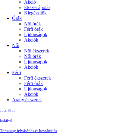
Akció
Ékszer ápolás
Kiegészítők
Órák
Női órák
Férfi órák
Újdonságok
Akciók
Női
Női ékszerek
Női órák
Újdonságok
Akciók
Férfi
Férfi ékszerek
Férfi órák
Újdonságok
Akciók
Arany ékszerek
Juta Klub
Esküvő
Törtarany felvásárlás és beszámítás