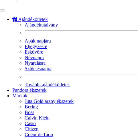
Ajándékötletek
Ajándékutalvány
Fő
navigáció
Apák napjára
Eljegyzésre
Esküvőre
Névnapra
Nyaralásra
Születésnapra
További ajándékötletek
Pandora ékszerek
Márkák
Juta Gold arany ékszerek
Bering
Boss
Calvin Klein
Casio
Citizen
Coeur de Lion