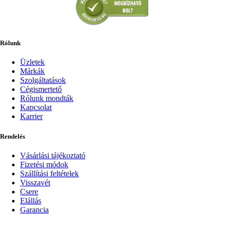
Rólunk
Üzletek
Márkák
Szolgáltatások
Cégismertető
Rólunk mondták
Kapcsolat
Karrier
Rendelés
Vásárlási tájékoztató
Fizetési módok
Szállítási feltételek
Visszavét
Csere
Elállás
Garancia