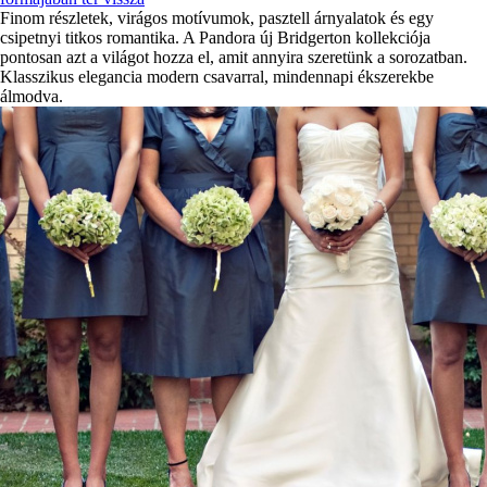
Finom részletek, virágos motívumok, pasztell árnyalatok és egy
csipetnyi titkos romantika. A Pandora új Bridgerton kollekciója
pontosan azt a világot hozza el, amit annyira szeretünk a sorozatban.
Klasszikus elegancia modern csavarral, mindennapi ékszerekbe
álmodva.