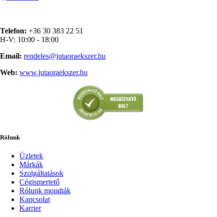
Telefon:
+36 30 383 22 51
H-V: 10:00 - 18:00
Email:
rendeles@jutaoraekszer.hu
Web:
www.jutaoraekszer.hu
Rólunk
Üzletek
Márkák
Szolgáltatások
Cégismertető
Rólunk mondták
Kapcsolat
Karrier