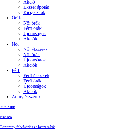
Akció
Ékszer ápolás
Kiegészítők
Órák
Női órák
Férfi órák
Újdonságok
Akciók
Női
Női ékszerek
Női órák
Újdonságok
Akciók
Férfi
Férfi ékszerek
Férfi órák
Újdonságok
Akciók
Arany ékszerek
Juta Klub
Esküvő
Törtarany felvásárlás és beszámítás