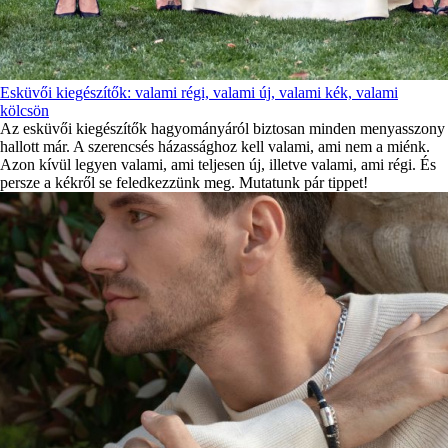
Esküvői kiegészítők: valami régi, valami új, valami kék, valami
kölcsön
Az esküvői kiegészítők hagyományáról biztosan minden menyasszony
hallott már. A szerencsés házassághoz kell valami, ami nem a miénk.
Azon kívül legyen valami, ami teljesen új, illetve valami, ami régi. És
persze a kékről se feledkezzünk meg. Mutatunk pár tippet!