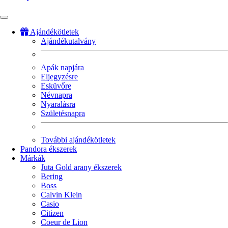
Ajándékötletek
Ajándékutalvány
Fő
navigáció
Apák napjára
Eljegyzésre
Esküvőre
Névnapra
Nyaralásra
Születésnapra
További ajándékötletek
Pandora ékszerek
Márkák
Juta Gold arany ékszerek
Bering
Boss
Calvin Klein
Casio
Citizen
Coeur de Lion