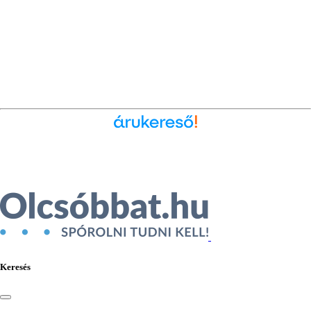
Ékszer az Árukeresőn
Keresés