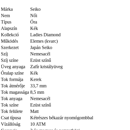
Márka
Seiko
Nem
Női
Típus
Óra
Alapszín
Kék
Kollekció
Ladies Diamond
Működés
Elemes (kvarc)
Szerkezet
Japán Seiko
Szíj
Nemesacél
Szíj színe
Ezüst színű
Üveg anyaga
Zafír kristályüveg
Óralap színe
Kék
Tok formája
Kerek
Tok átmérője
33,7 mm
Tok magassága
8,5 mm
Tok anyaga
Nemesacél
Tok színe
Ezüst színű
Tok felülete
Matt
Csat típusa
Kétrészes békazár nyomógombbal
Vízállóság
10 ATM