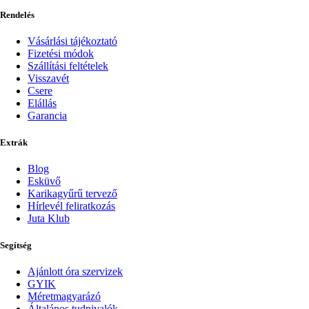
Rendelés
Vásárlási tájékoztató
Fizetési módok
Szállítási feltételek
Visszavét
Csere
Elállás
Garancia
Extrák
Blog
Esküvő
Karikagyűrű tervező
Hírlevél feliratkozás
Juta Klub
Segítség
Ajánlott óra szervizek
GYIK
Méretmagyarázó
Általános tudnivalók