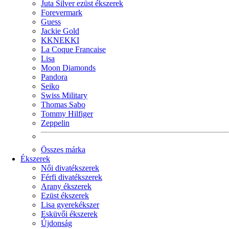
Juta Silver ezüst ékszerek
Forevermark
Guess
Jackie Gold
KKNEKKI
La Coque Francaise
Lisa
Moon Diamonds
Pandora
Seiko
Swiss Military
Thomas Sabo
Tommy Hilfiger
Zeppelin
Összes márka
Ékszerek
Női divatékszerek
Férfi divatékszerek
Arany ékszerek
Ezüst ékszerek
Lisa gyerekékszer
Esküvői ékszerek
Újdonság