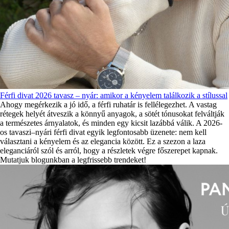
Férfi divat 2026 tavasz – nyár: amikor a kényelem találkozik a stílussal
Ahogy megérkezik a jó idő, a férfi ruhatár is fellélegezhet. A vastag
rétegek helyét átveszik a könnyű anyagok, a sötét tónusokat felváltják
a természetes árnyalatok, és minden egy kicsit lazábbá válik. A 2026-
os tavaszi–nyári férfi divat egyik legfontosabb üzenete: nem kell
választani a kényelem és az elegancia között. Ez a szezon a laza
eleganciáról szól és arról, hogy a részletek végre főszerepet kapnak.
Mutatjuk blogunkban a legfrissebb trendeket!