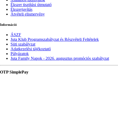
Ékszer tisztítási útmutató
Ékszerjavítás
Átvételi elismervény
Információ
ÁSZF
Juta Klub Programszabályzat és Részvételi Feltételek
Süti szabályzat
Adatkezelési tájékoztató
Pályázatok
Juta Family Napok - 2026. augusztus promóciós szabályzat
OTP SimplePay