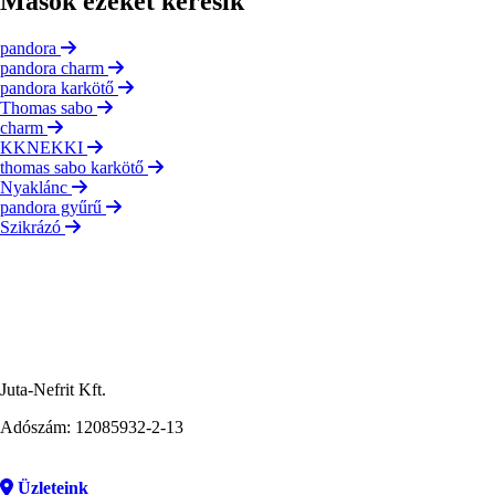
Mások ezeket keresik
pandora
pandora charm
pandora karkötő
Thomas sabo
charm
KKNEKKI
thomas sabo karkötő
Nyaklánc
pandora gyűrű
Szikrázó
Juta-Nefrit Kft.
Adószám: 12085932-2-13
Üzleteink