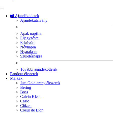
Ajándékötletek
Ajándékutalvány
Fő
navigáció
Apák napjára
Eljegyzésre
Esküvőre
Névnapra
Nyaralásra
Születésnapra
További ajándékötletek
Pandora ékszerek
Márkák
Juta Gold arany ékszerek
Bering
Boss
Calvin Klein
Casio
Citizen
Coeur de Lion