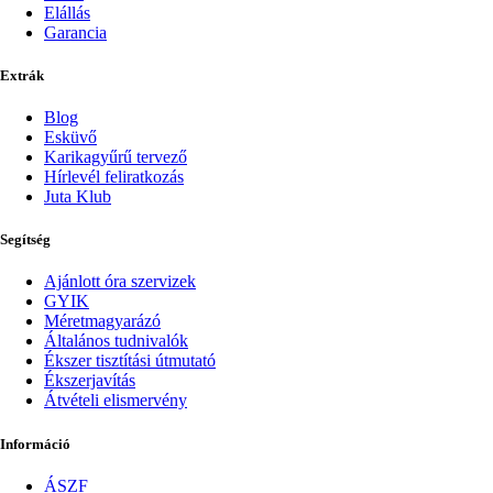
Elállás
Garancia
Extrák
Blog
Esküvő
Karikagyűrű tervező
Hírlevél feliratkozás
Juta Klub
Segítség
Ajánlott óra szervizek
GYIK
Méretmagyarázó
Általános tudnivalók
Ékszer tisztítási útmutató
Ékszerjavítás
Átvételi elismervény
Információ
ÁSZF