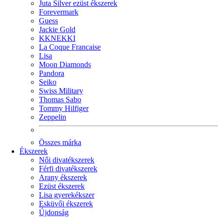
Juta Silver ezüst ékszerek
Forevermark
Guess
Jackie Gold
KKNEKKI
La Coque Francaise
Lisa
Moon Diamonds
Pandora
Seiko
Swiss Military
Thomas Sabo
Tommy Hilfiger
Zeppelin
Összes márka
Ékszerek
Női divatékszerek
Férfi divatékszerek
Arany ékszerek
Ezüst ékszerek
Lisa gyerekékszer
Esküvői ékszerek
Újdonság