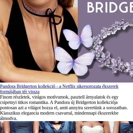
Pandora Bridgerton kollekció - a Netflix sikersorozata ékszerek
formájában tér vissza
Finom részletek, virágos motívumok, pasztell árnyalatok és egy
csipetnyi titkos romantika. A Pandora új Bridgerton kollekciója
pontosan azt a világot hozza el, amit annyira szeretünk a sorozatban.
Klasszikus elegancia modern csavarral, mindennapi ékszerekbe
álmodva.