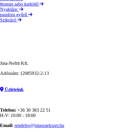
thomas sabo karkötő
Nyaklánc
pandora gyűrű
Szikrázó
Juta-Nefrit Kft.
Adószám: 12085932-2-13
Üzleteink
Telefon:
+36 30 383 22 51
H-V: 10:00 - 18:00
Email:
rendeles@jutaoraekszer.hu