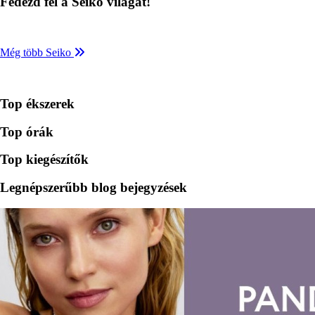
Fedezd fel a Seiko világát!
Még több Seiko
Top ékszerek
Top órák
Top kiegészítők
Legnépszerűbb blog bejegyzések