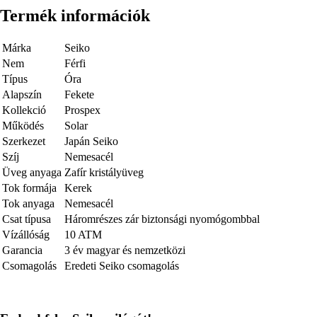
Termék információk
Márka
Seiko
Nem
Férfi
Típus
Óra
Alapszín
Fekete
Kollekció
Prospex
Működés
Solar
Szerkezet
Japán Seiko
Szíj
Nemesacél
Üveg anyaga
Zafír kristályüveg
Tok formája
Kerek
Tok anyaga
Nemesacél
Csat típusa
Háromrészes zár biztonsági nyomógombbal
Vízállóság
10 ATM
Garancia
3 év magyar és nemzetközi
Csomagolás
Eredeti Seiko csomagolás