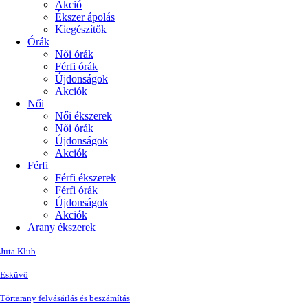
Akció
Ékszer ápolás
Kiegészítők
Órák
Női órák
Férfi órák
Újdonságok
Akciók
Női
Női ékszerek
Női órák
Újdonságok
Akciók
Férfi
Férfi ékszerek
Férfi órák
Újdonságok
Akciók
Arany ékszerek
Juta Klub
Esküvő
Törtarany felvásárlás és beszámítás