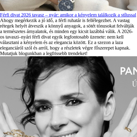
Férfi divat 2026 tavasz – nyár: amikor a kényelem találkozik a stílussal
Ahogy megérkezik a jó idő, a férfi ruhatár is fellélegezhet. A vastag
rétegek helyét átveszik a könnyű anyagok, a sötét tónusokat felváltják
a természetes árnyalatok, és minden egy kicsit lazábbá válik. A 2026-
os tavaszi–nyári férfi divat egyik legfontosabb üzenete: nem kell
választani a kényelem és az elegancia között. Ez a szezon a laza
eleganciáról szól és arról, hogy a részletek végre főszerepet kapnak.
Mutatjuk blogunkban a legfrissebb trendeket!