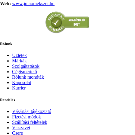
Web:
www.jutaoraekszer.hu
Rólunk
Üzletek
Márkák
Szolgáltatások
Cégismertető
Rólunk mondták
Kapcsolat
Karrier
Rendelés
Vásárlási tájékoztató
Fizetési módok
Szállítási feltételek
Visszavét
Csere