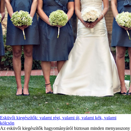
Esküvői kiegészítők: valami régi, valami új, valami kék, valami
kölcsön
Az esküvői kiegészítők hagyományáról biztosan minden menyasszony