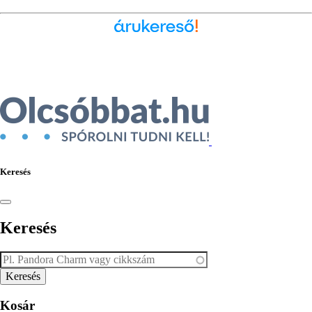
Ékszer az Árukeresőn
Keresés
Keresés
Kosár