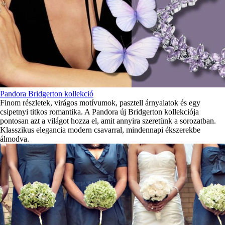
Pandora Bridgerton kollekció
Finom részletek, virágos motívumok, pasztell árnyalatok és egy
csipetnyi titkos romantika. A Pandora új Bridgerton kollekciója
pontosan azt a világot hozza el, amit annyira szeretünk a sorozatban.
Klasszikus elegancia modern csavarral, mindennapi ékszerekbe
álmodva.