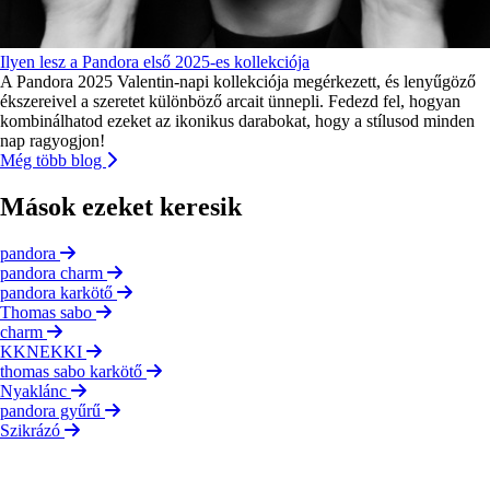
Ilyen lesz a Pandora első 2025-es kollekciója
A Pandora 2025 Valentin-napi kollekciója megérkezett, és lenyűgöző
ékszereivel a szeretet különböző arcait ünnepli. Fedezd fel, hogyan
kombinálhatod ezeket az ikonikus darabokat, hogy a stílusod minden
nap ragyogjon!
Még több blog
Mások ezeket keresik
pandora
pandora charm
pandora karkötő
Thomas sabo
charm
KKNEKKI
thomas sabo karkötő
Nyaklánc
pandora gyűrű
Szikrázó