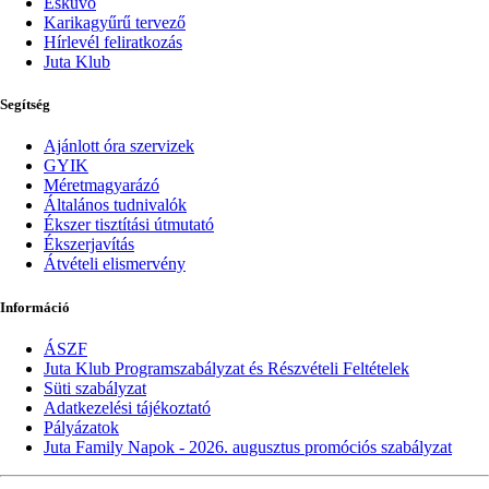
Esküvő
Karikagyűrű tervező
Hírlevél feliratkozás
Juta Klub
Segítség
Ajánlott óra szervizek
GYIK
Méretmagyarázó
Általános tudnivalók
Ékszer tisztítási útmutató
Ékszerjavítás
Átvételi elismervény
Információ
ÁSZF
Juta Klub Programszabályzat és Részvételi Feltételek
Süti szabályzat
Adatkezelési tájékoztató
Pályázatok
Juta Family Napok - 2026. augusztus promóciós szabályzat