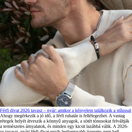
Férfi divat 2026 tavasz – nyár: amikor a kényelem találkozik a stílussal
Ahogy megérkezik a jó idő, a férfi ruhatár is fellélegezhet. A vastag
rétegek helyét átveszik a könnyű anyagok, a sötét tónusokat felváltják
a természetes árnyalatok, és minden egy kicsit lazábbá válik. A 2026-
os tavaszi–nyári férfi divat egyik legfontosabb üzenete: nem kell