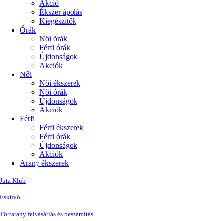
Akció
Ékszer ápolás
Kiegészítők
Órák
Női órák
Férfi órák
Újdonságok
Akciók
Női
Női ékszerek
Női órák
Újdonságok
Akciók
Férfi
Férfi ékszerek
Férfi órák
Újdonságok
Akciók
Arany ékszerek
Juta Klub
Esküvő
Törtarany felvásárlás és beszámítás