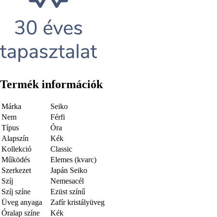
Termék információk
Márka
Seiko
Nem
Férfi
Típus
Óra
Alapszín
Kék
Kollekció
Classic
Működés
Elemes (kvarc)
Szerkezet
Japán Seiko
Szíj
Nemesacél
Szíj színe
Ezüst színű
Üveg anyaga
Zafír kristályüveg
Óralap színe
Kék