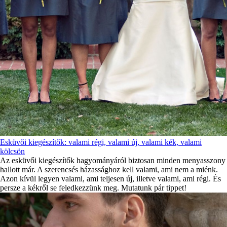
Esküvői kiegészítők: valami régi, valami új, valami kék, valami
kölcsön
Az esküvői kiegészítők hagyományáról biztosan minden menyasszony
hallott már. A szerencsés házassághoz kell valami, ami nem a miénk.
Azon kívül legyen valami, ami teljesen új, illetve valami, ami régi. És
persze a kékről se feledkezzünk meg. Mutatunk pár tippet!