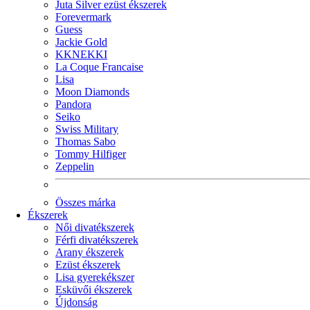
Juta Silver ezüst ékszerek
Forevermark
Guess
Jackie Gold
KKNEKKI
La Coque Francaise
Lisa
Moon Diamonds
Pandora
Seiko
Swiss Military
Thomas Sabo
Tommy Hilfiger
Zeppelin
Összes márka
Ékszerek
Női divatékszerek
Férfi divatékszerek
Arany ékszerek
Ezüst ékszerek
Lisa gyerekékszer
Esküvői ékszerek
Újdonság