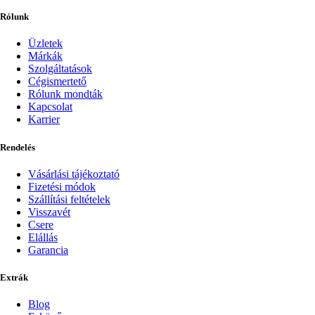
Rólunk
Üzletek
Márkák
Szolgáltatások
Cégismertető
Rólunk mondták
Kapcsolat
Karrier
Rendelés
Vásárlási tájékoztató
Fizetési módok
Szállítási feltételek
Visszavét
Csere
Elállás
Garancia
Extrák
Blog