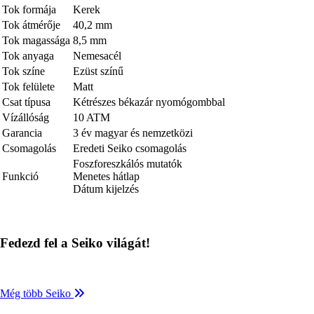
Tok formája
Kerek
Tok átmérője
40,2 mm
Tok magassága
8,5 mm
Tok anyaga
Nemesacél
Tok színe
Ezüst színű
Tok felülete
Matt
Csat típusa
Kétrészes békazár nyomógombbal
Vízállóság
10 ATM
Garancia
3 év magyar és nemzetközi
Csomagolás
Eredeti Seiko csomagolás
Foszforeszkálós mutatók
Funkció
Menetes hátlap
Dátum kijelzés
Fedezd fel a Seiko világát!
Még több Seiko