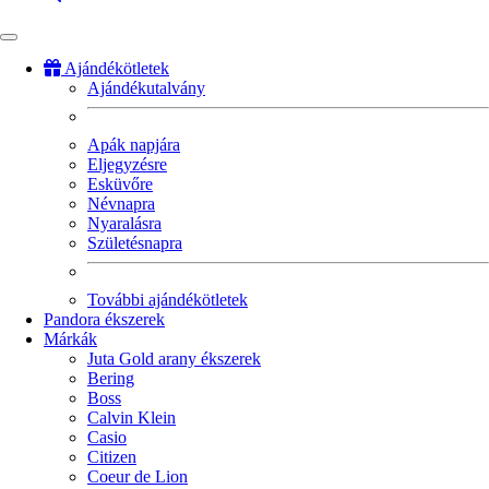
Ajándékötletek
Ajándékutalvány
Fő
navigáció
Apák napjára
Eljegyzésre
Esküvőre
Névnapra
Nyaralásra
Születésnapra
További ajándékötletek
Pandora ékszerek
Márkák
Juta Gold arany ékszerek
Bering
Boss
Calvin Klein
Casio
Citizen
Coeur de Lion