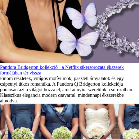
Pandora Bridgerton kollekció - a Netflix sikersorozata ékszerek
formájában tér vissza
Finom részletek, virágos motívumok, pasztell árnyalatok és egy
csipetnyi titkos romantika. A Pandora új Bridgerton kollekciója
pontosan azt a világot hozza el, amit annyira szeretünk a sorozatban.
Klasszikus elegancia modern csavarral, mindennapi ékszerekbe
álmodva.