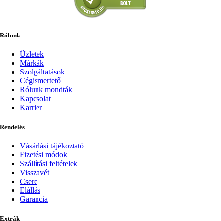
Rólunk
Üzletek
Márkák
Szolgáltatások
Cégismertető
Rólunk mondták
Kapcsolat
Karrier
Rendelés
Vásárlási tájékoztató
Fizetési módok
Szállítási feltételek
Visszavét
Csere
Elállás
Garancia
Extrák