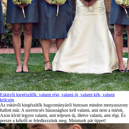
Esküvői kiegészítők: valami régi, valami új, valami kék, valami
kölcsön
Az esküvői kiegészítők hagyományáról biztosan minden menyasszony
hallott már. A szerencsés házassághoz kell valami, ami nem a miénk.
Azon kívül legyen valami, ami teljesen új, illetve valami, ami régi. És
persze a kékről se feledkezzünk meg. Mutatunk pár tippet!