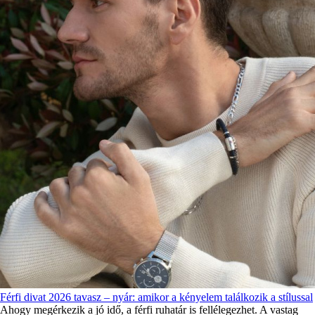
Férfi divat 2026 tavasz – nyár: amikor a kényelem találkozik a stílussal
Ahogy megérkezik a jó idő, a férfi ruhatár is fellélegezhet. A vastag