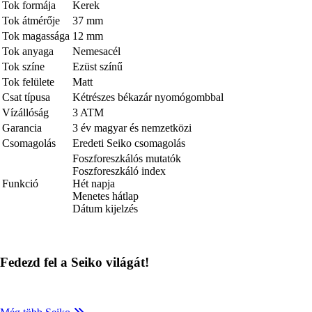
Tok formája
Kerek
Tok átmérője
37 mm
Tok magassága
12 mm
Tok anyaga
Nemesacél
Tok színe
Ezüst színű
Tok felülete
Matt
Csat típusa
Kétrészes békazár nyomógombbal
Vízállóság
3 ATM
Garancia
3 év magyar és nemzetközi
Csomagolás
Eredeti Seiko csomagolás
Foszforeszkálós mutatók
Foszforeszkáló index
Funkció
Hét napja
Menetes hátlap
Dátum kijelzés
Fedezd fel a Seiko világát!