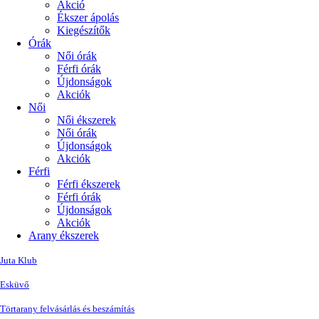
Akció
Ékszer ápolás
Kiegészítők
Órák
Női órák
Férfi órák
Újdonságok
Akciók
Női
Női ékszerek
Női órák
Újdonságok
Akciók
Férfi
Férfi ékszerek
Férfi órák
Újdonságok
Akciók
Arany ékszerek
Juta Klub
Esküvő
Törtarany felvásárlás és beszámítás