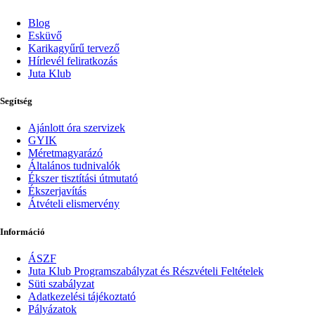
Blog
Esküvő
Karikagyűrű tervező
Hírlevél feliratkozás
Juta Klub
Segítség
Ajánlott óra szervizek
GYIK
Méretmagyarázó
Általános tudnivalók
Ékszer tisztítási útmutató
Ékszerjavítás
Átvételi elismervény
Információ
ÁSZF
Juta Klub Programszabályzat és Részvételi Feltételek
Süti szabályzat
Adatkezelési tájékoztató
Pályázatok