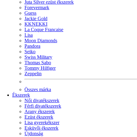
Juta Silver ezüst ékszerek
Forevermark
Guess
Jackie Gold
KKNEKKI
La Coque Francaise
Lisa
Moon Diamonds
Pandora
Seiko
Swiss Military
Thomas Sabo
Tommy Hilfiger
Zeppelin
Összes márka
Ékszerek
Női divatékszerek
Férfi divatékszerek
Arany ékszerek
Ezüst ékszerek
Lisa gyerekékszer
Esküvői ékszerek
Újdonság