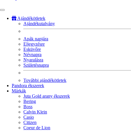
Ajándékötletek
Ajándékutalvány
Fő
navigáció
Apák napjára
Eljegyzésre
Esküvőre
Névnapra
Nyaralásra
Születésnapra
További ajándékötletek
Pandora ékszerek
Márkák
Juta Gold arany ékszerek
Bering
Boss
Calvin Klein
Casio
Citizen
Coeur de Lion