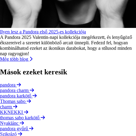
Ilyen lesz a Pandora első 2025-es kollekciója
A Pandora 2025 Valentin-napi kollekciója megérkezett, és lenyűgöző
ékszereivel a szeretet különböző arcait ünnepli. Fedezd fel, hogyan
kombinálhatod ezeket az ikonikus darabokat, hogy a stílusod minden
nap ragyogjon!
Még több blog
Mások ezeket keresik
pandora
pandora charm
pandora karkötő
Thomas sabo
charm
KKNEKKI
thomas sabo karkötő
Nyaklánc
pandora gyűrű
Szikrázó