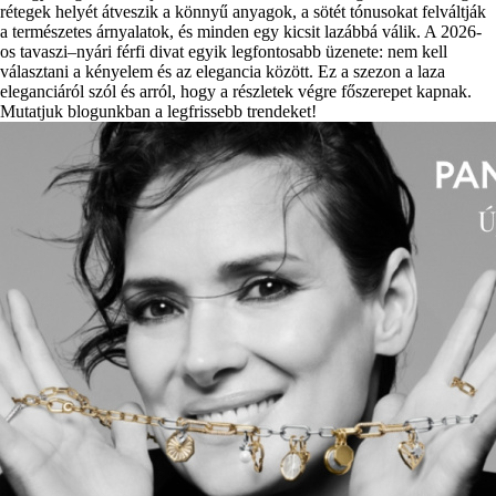
rétegek helyét átveszik a könnyű anyagok, a sötét tónusokat felváltják
a természetes árnyalatok, és minden egy kicsit lazábbá válik. A 2026-
os tavaszi–nyári férfi divat egyik legfontosabb üzenete: nem kell
választani a kényelem és az elegancia között. Ez a szezon a laza
eleganciáról szól és arról, hogy a részletek végre főszerepet kapnak.
Mutatjuk blogunkban a legfrissebb trendeket!