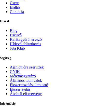
Csere
Elállás
Garancia
Extrák
Blog
Esküvő
Karikagyűrű tervező
Hírlevél feliratkozás
Juta Klub
Segítség
Ajánlott óra szervizek
GYIK
Méretmagyarázó
Általános tudnivalók
Ékszer tisztítási útmutató
Ékszerjavítás
Átvételi elismervény
Információ