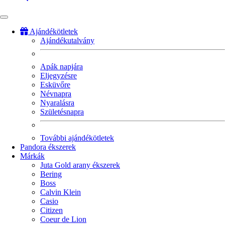
Ajándékötletek
Ajándékutalvány
Fő
navigáció
Apák napjára
Eljegyzésre
Esküvőre
Névnapra
Nyaralásra
Születésnapra
További ajándékötletek
Pandora ékszerek
Márkák
Juta Gold arany ékszerek
Bering
Boss
Calvin Klein
Casio
Citizen
Coeur de Lion