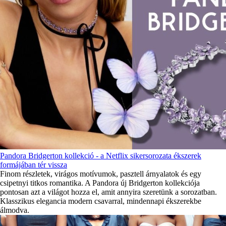
Pandora Bridgerton kollekció - a Netflix sikersorozata ékszerek
formájában tér vissza
Finom részletek, virágos motívumok, pasztell árnyalatok és egy
csipetnyi titkos romantika. A Pandora új Bridgerton kollekciója
pontosan azt a világot hozza el, amit annyira szeretünk a sorozatban.
Klasszikus elegancia modern csavarral, mindennapi ékszerekbe
álmodva.