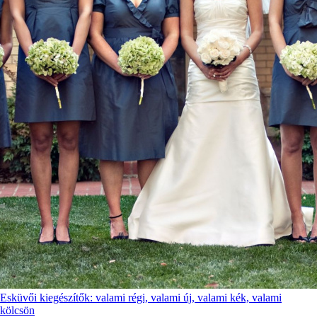
Esküvői kiegészítők: valami régi, valami új, valami kék, valami
kölcsön