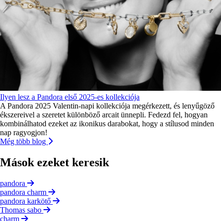
Ilyen lesz a Pandora első 2025-es kollekciója
A Pandora 2025 Valentin-napi kollekciója megérkezett, és lenyűgöző
ékszereivel a szeretet különböző arcait ünnepli. Fedezd fel, hogyan
kombinálhatod ezeket az ikonikus darabokat, hogy a stílusod minden
nap ragyogjon!
Még több blog
Mások ezeket keresik
pandora
pandora charm
pandora karkötő
Thomas sabo
charm