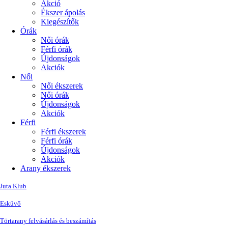
Akció
Ékszer ápolás
Kiegészítők
Órák
Női órák
Férfi órák
Újdonságok
Akciók
Női
Női ékszerek
Női órák
Újdonságok
Akciók
Férfi
Férfi ékszerek
Férfi órák
Újdonságok
Akciók
Arany ékszerek
Juta Klub
Esküvő
Törtarany felvásárlás és beszámítás