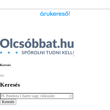
Ékszer az Árukeresőn
Keresés
Keresés