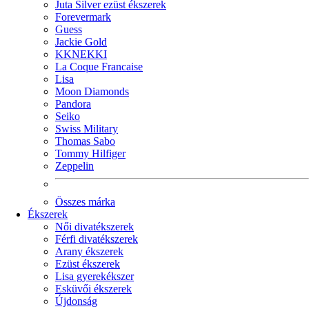
Juta Silver ezüst ékszerek
Forevermark
Guess
Jackie Gold
KKNEKKI
La Coque Francaise
Lisa
Moon Diamonds
Pandora
Seiko
Swiss Military
Thomas Sabo
Tommy Hilfiger
Zeppelin
Összes márka
Ékszerek
Női divatékszerek
Férfi divatékszerek
Arany ékszerek
Ezüst ékszerek
Lisa gyerekékszer
Esküvői ékszerek
Újdonság