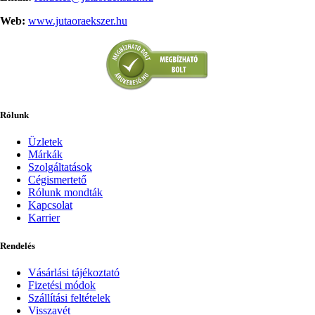
Web:
www.jutaoraekszer.hu
Rólunk
Üzletek
Márkák
Szolgáltatások
Cégismertető
Rólunk mondták
Kapcsolat
Karrier
Rendelés
Vásárlási tájékoztató
Fizetési módok
Szállítási feltételek
Visszavét