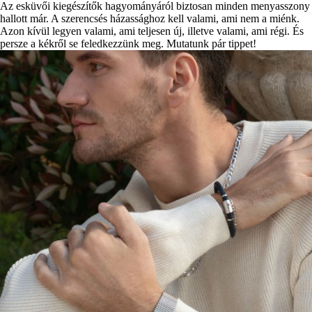
Az esküvői kiegészítők hagyományáról biztosan minden menyasszony
hallott már. A szerencsés házassághoz kell valami, ami nem a miénk.
Azon kívül legyen valami, ami teljesen új, illetve valami, ami régi. És
persze a kékről se feledkezzünk meg. Mutatunk pár tippet!