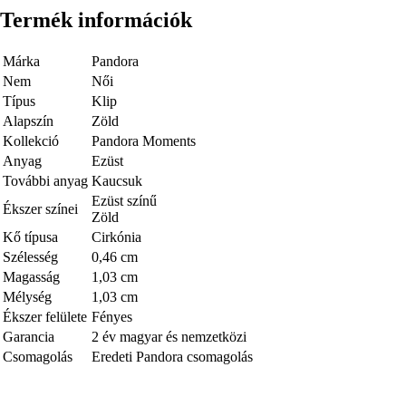
Termék információk
Márka
Pandora
Nem
Női
Típus
Klip
Alapszín
Zöld
Kollekció
Pandora Moments
Anyag
Ezüst
További anyag
Kaucsuk
Ezüst színű
Ékszer színei
Zöld
Kő típusa
Cirkónia
Szélesség
0,46 cm
Magasság
1,03 cm
Mélység
1,03 cm
Ékszer felülete
Fényes
Garancia
2 év magyar és nemzetközi
Csomagolás
Eredeti Pandora csomagolás