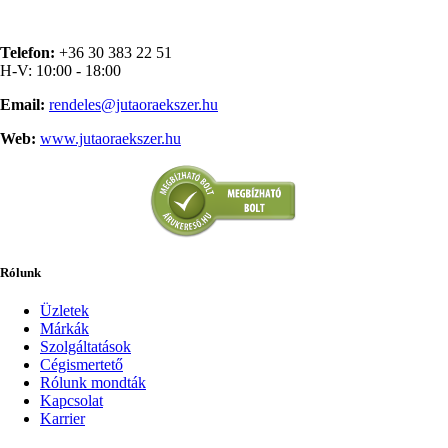
Telefon:
+36 30 383 22 51
H-V: 10:00 - 18:00
Email:
rendeles@jutaoraekszer.hu
Web:
www.jutaoraekszer.hu
Rólunk
Üzletek
Márkák
Szolgáltatások
Cégismertető
Rólunk mondták
Kapcsolat
Karrier