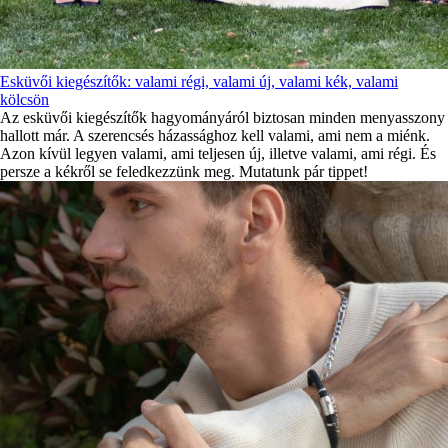
Esküvői kiegészítők: valami régi, valami új, valami kék, valami
kölcsön
Az esküvői kiegészítők hagyományáról biztosan minden menyasszony
hallott már. A szerencsés házassághoz kell valami, ami nem a miénk.
Azon kívül legyen valami, ami teljesen új, illetve valami, ami régi. És
persze a kékről se feledkezzünk meg. Mutatunk pár tippet!