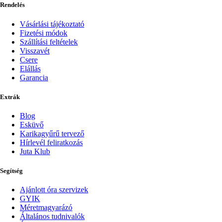
Rendelés
Vásárlási tájékoztató
Fizetési módok
Szállítási feltételek
Visszavét
Csere
Elállás
Garancia
Extrák
Blog
Esküvő
Karikagyűrű tervező
Hírlevél feliratkozás
Juta Klub
Segítség
Ajánlott óra szervizek
GYIK
Méretmagyarázó
Általános tudnivalók