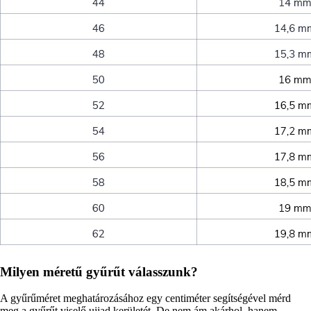
Milyen méretű gyűrűt válasszunk?
A gyűrűméret meghatározásához egy centiméter segítségével mérd
meg a gyűrűt viselő ujjad kerületét. De nem ám akárhol, hanem