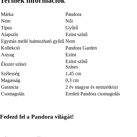
Termék információk
Márka
Pandora
Nem
Női
Típus
Gyűrű
Alapszín
Ezüst színű
Egymás mellé halmozható gyűrű
Nem
Kollekció
Pandora Garden
Anyag
Ezüst
Ezüst színű
Ékszer színei
Színes
Szélesség
1,45 cm
Magasság
0,3 cm
Garancia
2 év magyar és nemzetközi
Csomagolás
Eredeti Pandora csomagolás
Fedezd fel a Pandora világát!