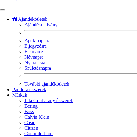
Ajándékötletek
Ajándékutalvány
Fő
navigáció
Apák napjára
Eljegyzésre
Esküvőre
Névnapra
Nyaralásra
Születésnapra
További ajándékötletek
Pandora ékszerek
Márkák
Juta Gold arany ékszerek
Bering
Boss
Calvin Klein
Casio
Citizen
Coeur de Lion