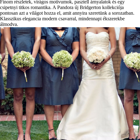
Finom részletek, virágos motívumok, pasztell árnyalatok és egy
csipetnyi titkos romantika. A Pandora új Bridgerton kollekciója
pontosan azt a világot hozza el, amit annyira szeretünk a sorozatban.
Klasszikus elegancia modern csavarral, mindennapi ékszerekbe
álmodva.