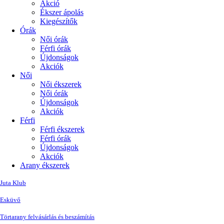
Akció
Ékszer ápolás
Kiegészítők
Órák
Női órák
Férfi órák
Újdonságok
Akciók
Női
Női ékszerek
Női órák
Újdonságok
Akciók
Férfi
Férfi ékszerek
Férfi órák
Újdonságok
Akciók
Arany ékszerek
Juta Klub
Esküvő
Törtarany felvásárlás és beszámítás