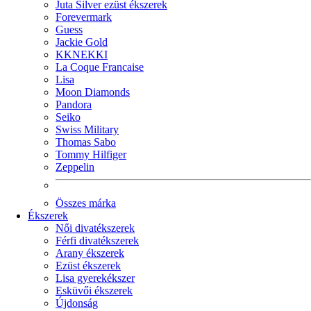
Juta Silver ezüst ékszerek
Forevermark
Guess
Jackie Gold
KKNEKKI
La Coque Francaise
Lisa
Moon Diamonds
Pandora
Seiko
Swiss Military
Thomas Sabo
Tommy Hilfiger
Zeppelin
Összes márka
Ékszerek
Női divatékszerek
Férfi divatékszerek
Arany ékszerek
Ezüst ékszerek
Lisa gyerekékszer
Esküvői ékszerek
Újdonság