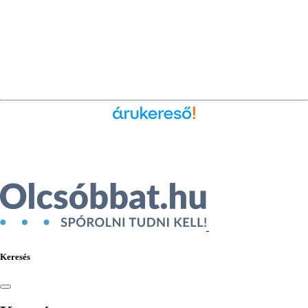
Ékszer az Árukeresőn
Keresés