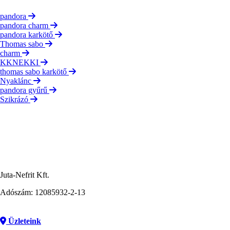
pandora
pandora charm
pandora karkötő
Thomas sabo
charm
KKNEKKI
thomas sabo karkötő
Nyaklánc
pandora gyűrű
Szikrázó
Juta-Nefrit Kft.
Adószám: 12085932-2-13
Üzleteink