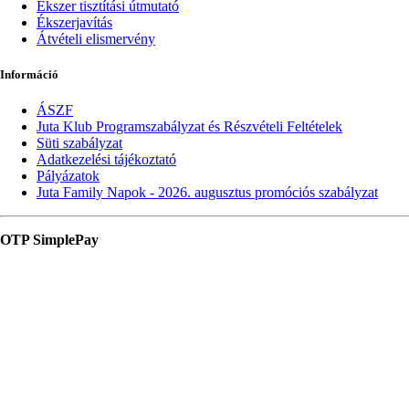
Ékszer tisztítási útmutató
Ékszerjavítás
Átvételi elismervény
Információ
ÁSZF
Juta Klub Programszabályzat és Részvételi Feltételek
Süti szabályzat
Adatkezelési tájékoztató
Pályázatok
Juta Family Napok - 2026. augusztus promóciós szabályzat
OTP SimplePay