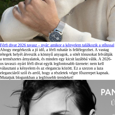
Férfi divat 2026 tavasz – nyár: amikor a kényelem találkozik a stílussal
Ahogy megérkezik a jó idő, a férfi ruhatár is fellélegezhet. A vastag
rétegek helyét átveszik a könnyű anyagok, a sötét tónusokat felváltják
a természetes árnyalatok, és minden egy kicsit lazábbá válik. A 2026-
os tavaszi–nyári férfi divat egyik legfontosabb üzenete: nem kell
választani a kényelem és az elegancia között. Ez a szezon a laza
eleganciáról szól és arról, hogy a részletek végre főszerepet kapnak.
Mutatjuk blogunkban a legfrissebb trendeket!