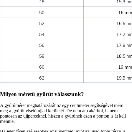
Milyen méretű gyűrűt válasszunk?
A gyűrűméret meghatározásához egy centiméter segítségével mérd
meg a gyűrűt viselő ujjad kerületét. De nem ám akárhol, hanem
pontosan az ujjperceknél, hiszen a gyűrűnek ezen a ponton is át kell
mennie.
Ha jelentősen szélesebbek az ujjperceid, mint az ujjad többi része, a