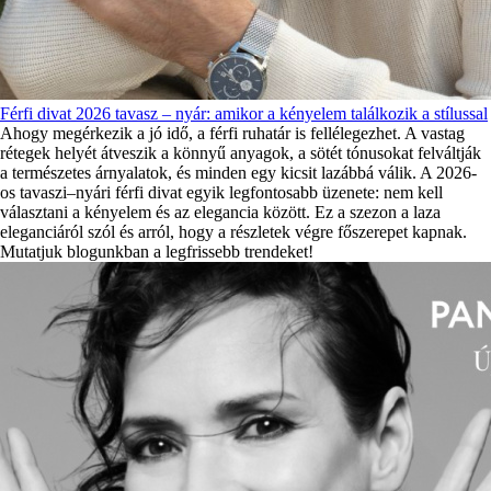
Férfi divat 2026 tavasz – nyár: amikor a kényelem találkozik a stílussal
Ahogy megérkezik a jó idő, a férfi ruhatár is fellélegezhet. A vastag
rétegek helyét átveszik a könnyű anyagok, a sötét tónusokat felváltják
a természetes árnyalatok, és minden egy kicsit lazábbá válik. A 2026-
os tavaszi–nyári férfi divat egyik legfontosabb üzenete: nem kell
választani a kényelem és az elegancia között. Ez a szezon a laza
eleganciáról szól és arról, hogy a részletek végre főszerepet kapnak.
Mutatjuk blogunkban a legfrissebb trendeket!