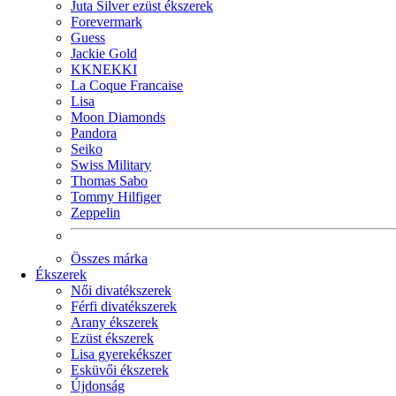
Juta Silver ezüst ékszerek
Forevermark
Guess
Jackie Gold
KKNEKKI
La Coque Francaise
Lisa
Moon Diamonds
Pandora
Seiko
Swiss Military
Thomas Sabo
Tommy Hilfiger
Zeppelin
Összes márka
Ékszerek
Női divatékszerek
Férfi divatékszerek
Arany ékszerek
Ezüst ékszerek
Lisa gyerekékszer
Esküvői ékszerek
Újdonság