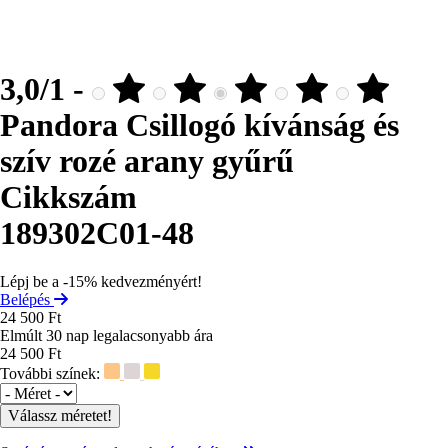
3,0/1 -
Pandora Csillogó kívánság és
szív rozé arany gyűrű
Cikkszám
189302C01-48
Lépj be a -15% kedvezményért!
Belépés
24 500 Ft
Elmúlt 30 nap legalacsonyabb ára
24 500 Ft
További színek:
Méret