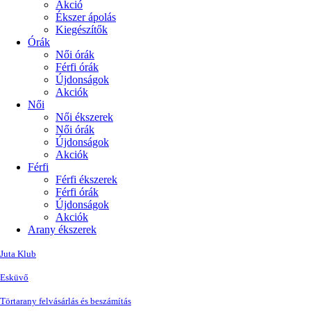
Akció
Ékszer ápolás
Kiegészítők
Órák
Női órák
Férfi órák
Újdonságok
Akciók
Női
Női ékszerek
Női órák
Újdonságok
Akciók
Férfi
Férfi ékszerek
Férfi órák
Újdonságok
Akciók
Arany ékszerek
Juta Klub
Esküvő
Törtarany felvásárlás és beszámítás