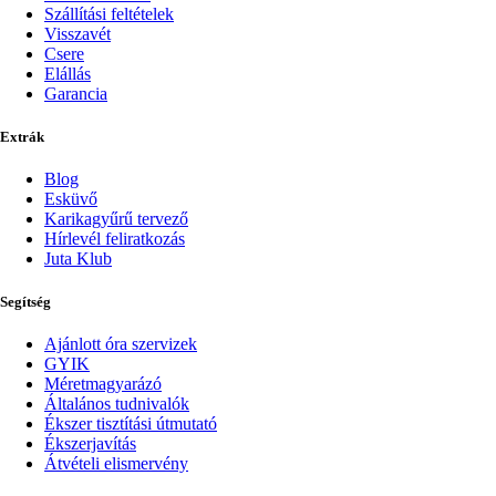
Szállítási feltételek
Visszavét
Csere
Elállás
Garancia
Extrák
Blog
Esküvő
Karikagyűrű tervező
Hírlevél feliratkozás
Juta Klub
Segítség
Ajánlott óra szervizek
GYIK
Méretmagyarázó
Általános tudnivalók
Ékszer tisztítási útmutató
Ékszerjavítás
Átvételi elismervény