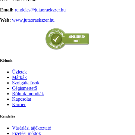
Email:
rendeles@jutaoraekszer.hu
Web:
www.jutaoraekszer.hu
Rólunk
Üzletek
Márkák
Szolgáltatások
Cégismertető
Rólunk mondták
Kapcsolat
Karrier
Rendelés
Vásárlási tájékoztató
Fizetési módok