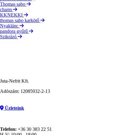
Thomas sabo
charm
KKNEKKI
thomas sabo karkötő
Nyaklánc
pandora gyűrű
Szikrázó
Juta-Nefrit Kft.
Adószám: 12085932-2-13
Üzleteink
Telefon:
+36 30 383 22 51
H-V: 10:00 - 18:00