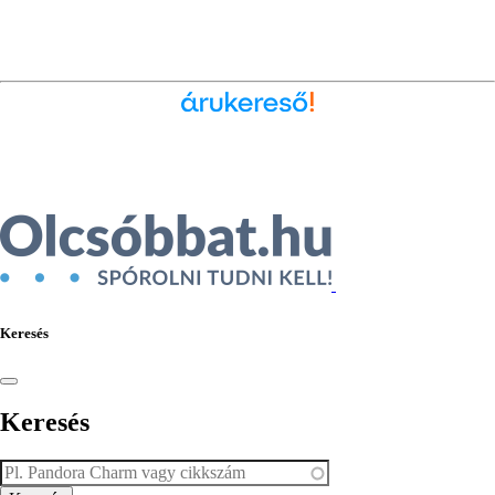
Ékszer az Árukeresőn
Keresés
Keresés