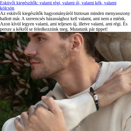
Esküvői kiegészítők: valami régi, valami új, valami kék, valami
kölcsön
Az esküvői kiegészítők hagyományáról biztosan minden menyasszony
hallott már. A szerencsés házassághoz kell valami, ami nem a miénk.
Azon kívül legyen valami, ami teljesen új, illetve valami, ami régi. És
persze a kékről se feledkezzünk meg. Mutatunk pár tippet!