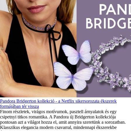
Pandora Bridgerton kollekció - a Netflix sikersorozata ékszerek
formájában tér vissza
Finom részletek, virágos motívumok, pasztell árnyalatok és egy
csipetnyi titkos romantika. A Pandora új Bridgerton kollekciója
pontosan azt a világot hozza el, amit annyira szeretünk a sorozatban.
Klasszikus elegancia modern csavarral, mindennapi ékszerekbe