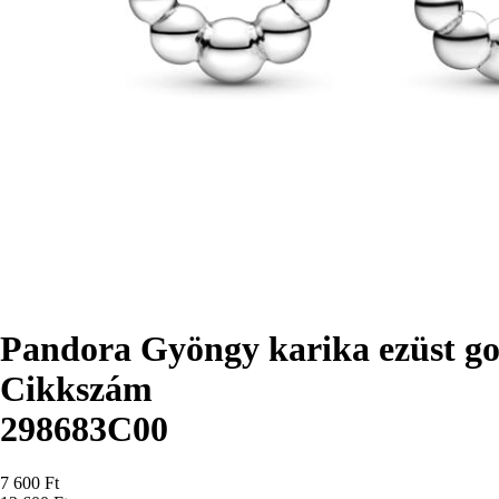
Pandora Gyöngy karika ezüst g
Cikkszám
298683C00
Ár
7 600 Ft