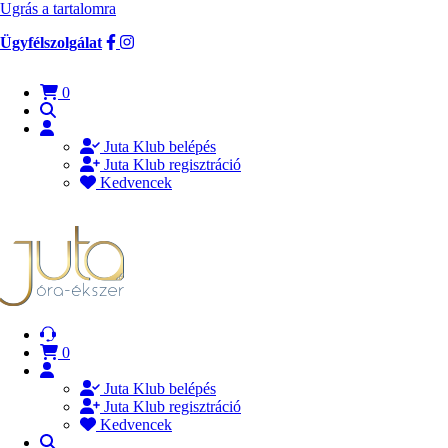
Ugrás a tartalomra
Ügyfélszolgálat
0
Juta Klub belépés
Juta Klub regisztráció
Kedvencek
0
Juta Klub belépés
Juta Klub regisztráció
Kedvencek