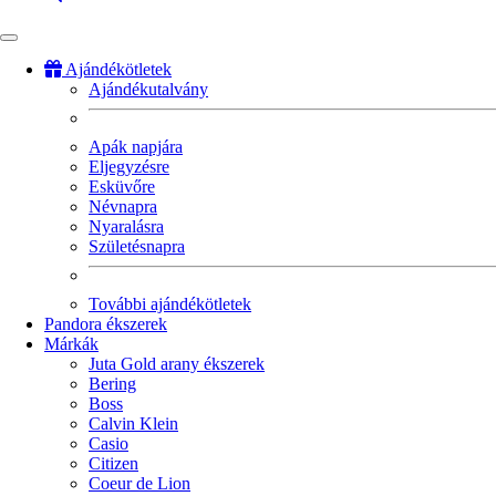
Ajándékötletek
Ajándékutalvány
Fő
navigáció
Apák napjára
Eljegyzésre
Esküvőre
Névnapra
Nyaralásra
Születésnapra
További ajándékötletek
Pandora ékszerek
Márkák
Juta Gold arany ékszerek
Bering
Boss
Calvin Klein
Casio
Citizen
Coeur de Lion