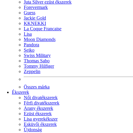
Juta Silver ezüst ékszerek
Forevermark
Guess
Jackie Gold
KKNEKKI
La Coque Francaise
Lisa
Moon Diamonds
Pandora
Seiko
Swiss Military
Thomas Sabo
Tommy Hilfiger
Zeppelin
Összes márka
Ékszerek
Női divatékszerek
Férfi divatékszerek
Arany ékszerek
Ezüst ékszerek
Lisa gyerekékszer
Esküvői ékszerek
Újdonság