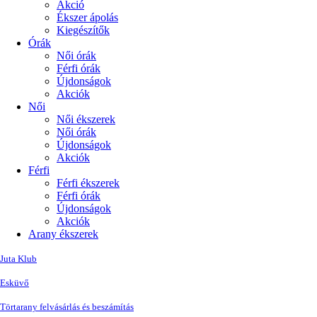
Akció
Ékszer ápolás
Kiegészítők
Órák
Női órák
Férfi órák
Újdonságok
Akciók
Női
Női ékszerek
Női órák
Újdonságok
Akciók
Férfi
Férfi ékszerek
Férfi órák
Újdonságok
Akciók
Arany ékszerek
Juta Klub
Esküvő
Törtarany felvásárlás és beszámítás