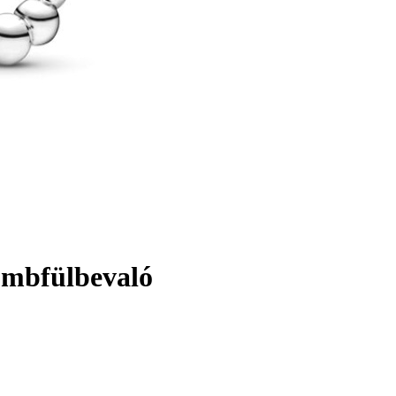
ombfülbevaló